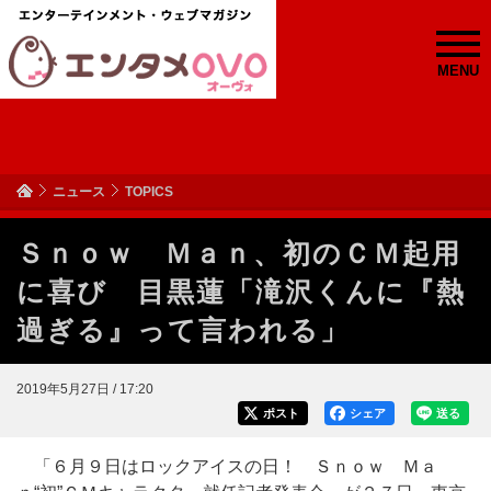
MENU
ニュース
TOPICS
Ｓｎｏｗ Ｍａｎ、初のＣＭ起用
に喜び 目黒蓮「滝沢くんに『熱
過ぎる』って言われる」
2019年5月27日 / 17:20
ポスト
シェア
送る
「６月９日はロックアイスの日！ Ｓｎｏｗ Ｍａ