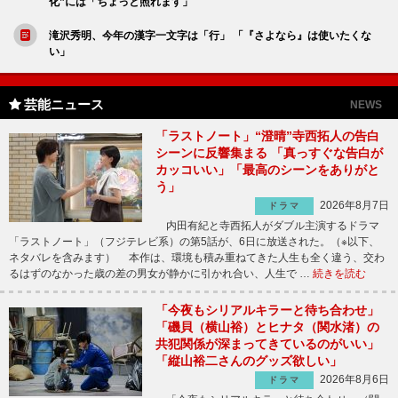
化”には「ちょっと照れます」
滝沢秀明、今年の漢字一文字は「行」 「『さよなら』は使いたくな
い」
芸能ニュース
NEWS
「ラストノート」“澄晴”寺西拓人の告白
シーンに反響集まる 「真っすぐな告白が
カッコいい」「最高のシーンをありがと
う」
2026年8月7日
ドラマ
内田有紀と寺西拓人がダブル主演するドラマ
「ラストノート」（フジテレビ系）の第5話が、6日に放送された。（※以下、
ネタバレを含みます） 本作は、環境も積み重ねてきた人生も全く違う、交わ
るはずのなかった歳の差の男女が静かに引かれ合い、人生で …
続きを読む
「今夜もシリアルキラーと待ち合わせ」
「磯貝（横山裕）とヒナタ（関水渚）の
共犯関係が深まってきているのがいい」
「縦山裕二さんのグッズ欲しい」
2026年8月6日
ドラマ