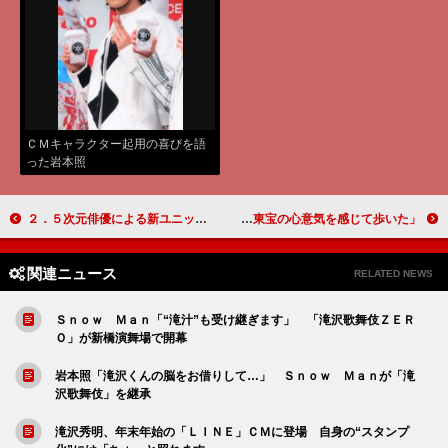
ＣＭキャラクター起用の喜びを語
った岩本照
２．５次元俳優による新ユニット「ＴＦＧ」がお披露目 赤澤遼太郎「目指せ紅白、目指せ武道館」
渡辺謙、チャン・ツィイーらがゴジラロードを練り歩き 渡辺「ゴジラに懸ける東宝の心意気を感じて歩いた」
関連ニュース
RELATED NEWS
Ｓｎｏｗ Ｍａｎ「“滝汁”も受け継ぎます」 「滝沢歌舞伎ＺＥＲ
Ｏ」が新橋演舞場で開幕
岩本照「滝沢くんの脳をお借りして…」 Ｓｎｏｗ Ｍａｎが「滝
沢歌舞伎」を継承
滝沢秀明、年末年始の「ＬＩＮＥ」ＣＭに登場 自身の“スタンプ