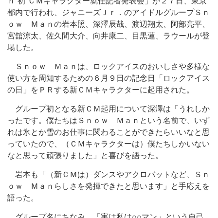
ｎ“初”ＣＭキャラクター就任記者発表会」が２７日、東京
都内で行われ、ジャニーズＪｒ．のアイドルグループＳｎ
ｏｗ Ｍａｎの岩本照、深澤辰哉、渡辺翔太、阿部亮平、
宮舘涼太、佐久間大介、向井康二、目黒蓮、ラウールが登
場した。
Ｓｎｏｗ Ｍａｎは、ロックアイスのおいしさや多様な
使い方を周知するための６月９日の記念日「ロックアイス
の日」をＰＲする新ＣＭキャラクターに起用された。
グループ初となる新ＣＭ起用について深澤は「うれしか
ったです。僕たちはＳｎｏｗ Ｍａｎという名前で、いず
れは氷とか雪のお仕事に関わることができたらいいなと思
っていたので、（ＣＭキャラクターは）僕たちしかいない
なと思って頑張りました」と喜びを語った。
岩本も「（新ＣＭは）ダンスやアクロバットなど、Ｓｎ
ｏｗ Ｍａｎらしさを発揮できたと思います」と手応えを
語った。
グループ名にちなみ、「実は私は○○マン」という自己