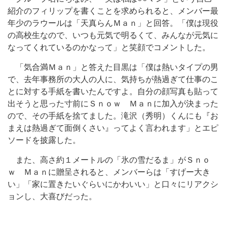
紹介のフィリップを書くことを求められると、メンバー最
年少のラウールは「天真らんＭａｎ」と回答。「僕は現役
の高校生なので、いつも元気で明るくて、みんなが元気に
なってくれているのかなって」と笑顔でコメントした。
「気合満Ｍａｎ」と答えた目黒は「僕は熱いタイプの男
で、去年事務所の大人の人に、気持ちが熱過ぎて仕事のこ
とに対する手紙を書いたんですよ。自分の顔写真も貼って
出そうと思った寸前にＳｎｏｗ Ｍａｎに加入が決まった
ので、その手紙を捨てました。滝沢（秀明）くんにも『お
まえは熱過ぎて面倒くさい』ってよく言われます」とエピ
ソードを披露した。
また、高さ約１メートルの「氷の雪だるま」がＳｎｏ
ｗ Ｍａｎに贈呈されると、メンバーらは「すげー大き
い」「家に置きたいぐらいにかわいい」と口々にリアクシ
ョンし、大喜びだった。