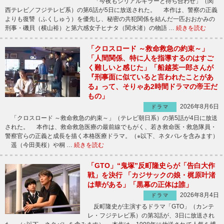
「今夜もシリアルキラーと待ち合わせ」（関
西テレビ／フジテレビ系）の第6話が5日に放送された。 本作は、警察の正義
よりも復讐（ふくしゅう）を優先し、秘密の共犯関係を結んだ一匹おおかみの
刑事・磯貝（横山裕）と第六感女子ヒナタ（関水渚）の物語 …
続きを読む
「クロスロード ～救命救急の約束～」
「人間関係、特に人を指導するのはすご
く難しいと感じた」「船越英一郎さんが
『刑事面に似ていると言われたことがあ
る』って、そりゃあ2時間ドラマの帝王だ
もの」
2026年8月6日
ドラマ
「クロスロード ～救命救急の約束～」（テレビ朝日系）の第5話が4日に放送
された。 本作は、救命救急医療の最前線でもがく、若き救命医・救急隊員・
警察官らの正義と成長を描く本格医療ドラマ。（※以下、ネタバレを含みます）
遥（今田美桜）や桐 …
続きを読む
「GTO」“鬼塚”反町隆史らが「告白大作
戦」を決行 「カジサックの娘・梶原叶渚
は華がある」「黒幕の正体は誰」
2026年8月4日
ドラマ
反町隆史が主演するドラマ「GTO」（カンテ
レ・フジテレビ系）の第3話が、3日に放送され