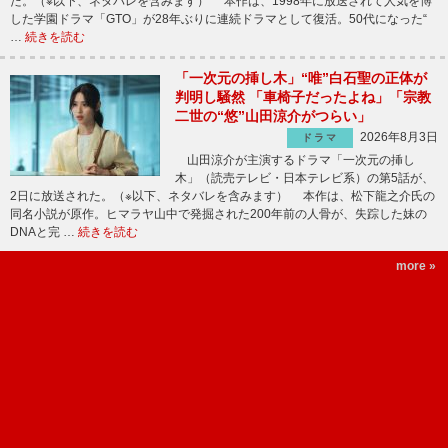
た。（※以下、ネタバレを含みます） 本作は、1998年に放送されて人気を博
した学園ドラマ「GTO」が28年ぶりに連続ドラマとして復活。50代になった“
…
続きを読む
「一次元の挿し木」“唯”白石聖の正体が
判明し騒然 「車椅子だったよね」「宗教
二世の“悠”山田涼介がつらい」
2026年8月3日
ドラマ
山田涼介が主演するドラマ「一次元の挿し
木」（読売テレビ・日本テレビ系）の第5話が、
2日に放送された。（※以下、ネタバレを含みます） 本作は、松下龍之介氏の
同名小説が原作。ヒマラヤ山中で発掘された200年前の人骨が、失踪した妹の
DNAと完 …
続きを読む
more »