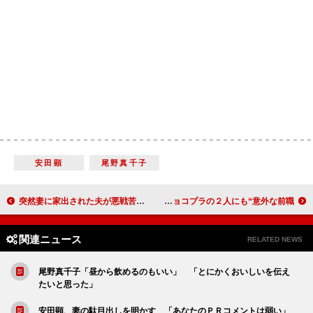
安田顕
尾野真千子
突然妻に家出された夫が悪戦苦闘！ 『パパは奮闘中！』トークショー
レイザーラモンＲＧ、「トヨタのディーラーをしていた」 チョコプラの２人にも“意外な前職”
関連ニュース
RELATED NEWS
尾野真千子「昼から飲めるのもいい」 「とにかくおいしいを伝え
たいと思った」
安田顕、妻の駄目出しを明かす 「あなたのＰＲコメントは弱い」