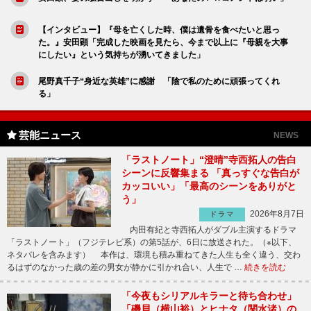
【インタビュー】『母を亡くした時、僕は遺骨を食べたいと思っ
た。』安田顕「完成した映画を見たら、今まで以上に『母親を大事
にしたい』という気持ちが湧いてきました」
尾野真千子“身近な英雄”に感謝 「陰で私のために頑張ってくれ
る」
芸能ニュース
NEWS
「ラストノート」“澄晴”寺西拓人の告白
シーンに反響集まる 「真っすぐな告白が
カッコいい」「最高のシーンをありがと
う」
2026年8月7日
ドラマ
内田有紀と寺西拓人がダブル主演するドラマ
「ラストノート」（フジテレビ系）の第5話が、6日に放送された。（※以下、
ネタバレを含みます） 本作は、環境も積み重ねてきた人生も全く違う、交わ
るはずのなかった歳の差の男女が静かに引かれ合い、人生で …
続きを読む
「今夜もシリアルキラーと待ち合わせ」
「磯貝（横山裕）とヒナタ（関水渚）の