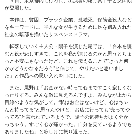
１９日、東京都内で行われ、出演者の尾野真千子と安田顕
が登場した。
本作は、貧困、ブラック企業、孤独死、保険金殺人など
をキーワードに、平凡な女が生きるために足を踏み入れた
社会の暗部を描いたサスペンスドラマ。
転落していく主人公・陽子を演じた尾野は、「台本を読
むと役が悲しすぎて。これを私が演じるのかと思うとちょ
っと不安にもなったけど、これを伝えることで“きっと何
かがどうかなるだろう”と信じて、やりたいと思いまし
た」と作品への思い入れを口にした。
また、尾野は「お金がない時って心まですごく寂しくな
ったりする。みんな敵に見えるんですよ。みんなが上から
目線のような気がして。“私はお金はないけど、心はちゃ
んと持ってる”と思うんやけど、お店に行っても“売ってや
ってる”と言われているようで、陽子の気持ちがよく分か
っちゃう。すごく心が痛かった。自分を見ているようでも
ありましたね」と寂しげに振り返った。