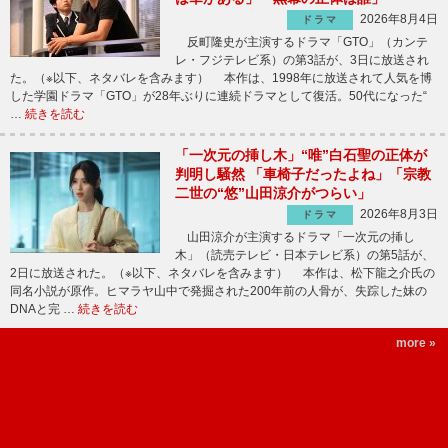
2026年8月4日
ドラマ
反町隆史が主演するドラマ「GTO」（カンテ
レ・フジテレビ系）の第3話が、3日に放送され
た。（※以下、ネタバレを含みます） 本作は、1998年に放送されて人気を博
した学園ドラマ「GTO」が28年ぶりに連続ドラマとして復活。50代になった“
…
続きを読む
「一次元の挿し木」“唯”白石聖の正体が
判明し騒然 「車椅子だったよね」「宗教
二世の“悠”山田涼介がつらい」
2026年8月3日
ドラマ
山田涼介が主演するドラマ「一次元の挿し
木」（読売テレビ・日本テレビ系）の第5話が、
2日に放送された。（※以下、ネタバレを含みます） 本作は、松下龍之介氏の
同名小説が原作。ヒマラヤ山中で発掘された200年前の人骨が、失踪した妹の
DNAと完 …
続きを読む
more »