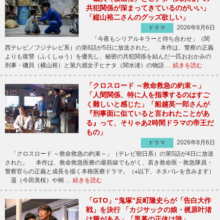
共犯関係が深まってきているのがいい」
「縦山裕二さんのグッズ欲しい」
2026年8月6日
ドラマ
「今夜もシリアルキラーと待ち合わせ」（関
西テレビ／フジテレビ系）の第6話が5日に放送された。 本作は、警察の正義
よりも復讐（ふくしゅう）を優先し、秘密の共犯関係を結んだ一匹おおかみの
刑事・磯貝（横山裕）と第六感女子ヒナタ（関水渚）の物語 …
続きを読む
「クロスロード ～救命救急の約束～」
「人間関係、特に人を指導するのはすご
く難しいと感じた」「船越英一郎さんが
『刑事面に似ていると言われたことがあ
る』って、そりゃあ2時間ドラマの帝王だ
もの」
2026年8月6日
ドラマ
「クロスロード ～救命救急の約束～」（テレビ朝日系）の第5話が4日に放送
された。 本作は、救命救急医療の最前線でもがく、若き救命医・救急隊員・
警察官らの正義と成長を描く本格医療ドラマ。（※以下、ネタバレを含みます）
遥（今田美桜）や桐 …
続きを読む
「GTO」“鬼塚”反町隆史らが「告白大作
戦」を決行 「カジサックの娘・梶原叶渚
は華がある」「黒幕の正体は誰」