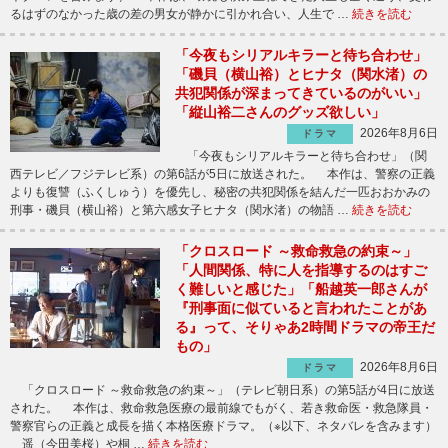
るはずのなかった歳の差の男女が静かに引かれ合い、人生で …
続きを読む
「今夜もシリアルキラーと待ち合わせ」
「磯貝（横山裕）とヒナタ（関水渚）の
共犯関係が深まってきているのがいい」
「縦山裕二さんのグッズ欲しい」
2026年8月6日
ドラマ
「今夜もシリアルキラーと待ち合わせ」（関
西テレビ／フジテレビ系）の第6話が5日に放送された。 本作は、警察の正義
よりも復讐（ふくしゅう）を優先し、秘密の共犯関係を結んだ一匹おおかみの
刑事・磯貝（横山裕）と第六感女子ヒナタ（関水渚）の物語 …
続きを読む
「クロスロード ～救命救急の約束～」
「人間関係、特に人を指導するのはすご
く難しいと感じた」「船越英一郎さんが
『刑事面に似ていると言われたことがあ
る』って、そりゃあ2時間ドラマの帝王だ
もの」
2026年8月6日
ドラマ
「クロスロード ～救命救急の約束～」（テレビ朝日系）の第5話が4日に放送
された。 本作は、救命救急医療の最前線でもがく、若き救命医・救急隊員・
警察官らの正義と成長を描く本格医療ドラマ。（※以下、ネタバレを含みます）
遥（今田美桜）や桐 …
続きを読む