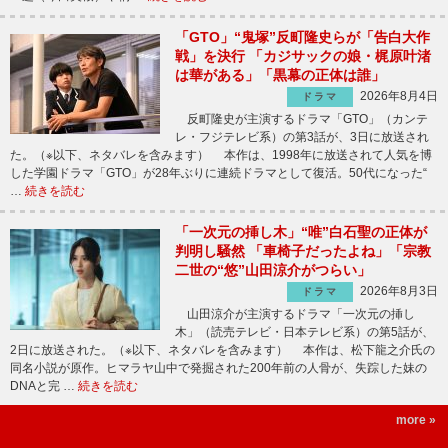
「GTO」“鬼塚”反町隆史らが「告白大作
戦」を決行 「カジサックの娘・梶原叶渚
は華がある」「黒幕の正体は誰」
2026年8月4日
ドラマ
反町隆史が主演するドラマ「GTO」（カンテ
レ・フジテレビ系）の第3話が、3日に放送され
た。（※以下、ネタバレを含みます） 本作は、1998年に放送されて人気を博
した学園ドラマ「GTO」が28年ぶりに連続ドラマとして復活。50代になった“
…
続きを読む
「一次元の挿し木」“唯”白石聖の正体が
判明し騒然 「車椅子だったよね」「宗教
二世の“悠”山田涼介がつらい」
2026年8月3日
ドラマ
山田涼介が主演するドラマ「一次元の挿し
木」（読売テレビ・日本テレビ系）の第5話が、
2日に放送された。（※以下、ネタバレを含みます） 本作は、松下龍之介氏の
同名小説が原作。ヒマラヤ山中で発掘された200年前の人骨が、失踪した妹の
DNAと完 …
続きを読む
more »