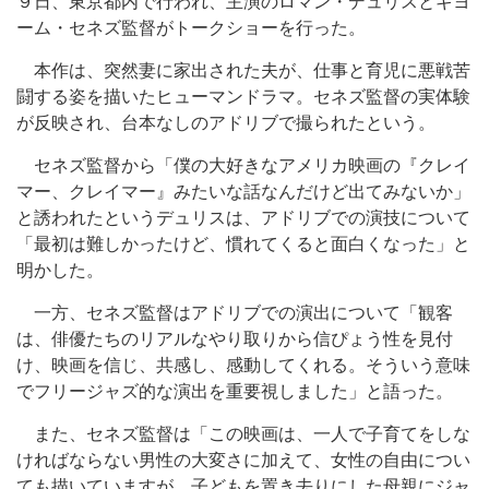
９日、東京都内で行われ、主演のロマン・デュリスとギヨ
ーム・セネズ監督がトークショーを行った。
本作は、突然妻に家出された夫が、仕事と育児に悪戦苦
闘する姿を描いたヒューマンドラマ。セネズ監督の実体験
が反映され、台本なしのアドリブで撮られたという。
セネズ監督から「僕の大好きなアメリカ映画の『クレイ
マー、クレイマー』みたいな話なんだけど出てみないか」
と誘われたというデュリスは、アドリブでの演技について
「最初は難しかったけど、慣れてくると面白くなった」と
明かした。
一方、セネズ監督はアドリブでの演出について「観客
は、俳優たちのリアルなやり取りから信ぴょう性を見付
け、映画を信じ、共感し、感動してくれる。そういう意味
でフリージャズ的な演出を重要視しました」と語った。
また、セネズ監督は「この映画は、一人で子育てをしな
ければならない男性の大変さに加えて、女性の自由につい
ても描いていますが、子どもを置き去りにした母親にジャ