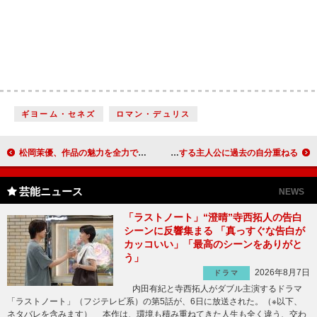
ギヨーム・セネズ
ロマン・デュリス
松岡茉優、作品の魅力を全力でアピール 「泣けて泣けてどうしようもないシーンがあった」
尾野真千子「お金がないとみんな敵に見える」 転落する主人公に過去の自分重ねる
芸能ニュース
NEWS
「ラストノート」“澄晴”寺西拓人の告白
シーンに反響集まる 「真っすぐな告白が
カッコいい」「最高のシーンをありがと
う」
2026年8月7日
ドラマ
内田有紀と寺西拓人がダブル主演するドラマ
「ラストノート」（フジテレビ系）の第5話が、6日に放送された。（※以下、
ネタバレを含みます） 本作は、環境も積み重ねてきた人生も全く違う、交わ