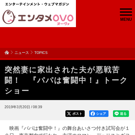
MENU
ニュース
TOPICS
突然妻に家出された夫が悪戦苦
闘！ 『パパは奮闘中！』トーク
ショー
2019年3月20日 / 08:39
ポスト
シェア
送る
映画『パパは奮闘中！』の舞台あいさつ付き試写会が１