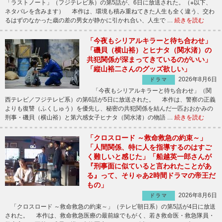
「ラストノート」（フジテレビ系）の第5話が、6日に放送された。（※以下、
ネタバレを含みます） 本作は、環境も積み重ねてきた人生も全く違う、交わ
るはずのなかった歳の差の男女が静かに引かれ合い、人生で …
続きを読む
「今夜もシリアルキラーと待ち合わせ」
「磯貝（横山裕）とヒナタ（関水渚）の
共犯関係が深まってきているのがいい」
「縦山裕二さんのグッズ欲しい」
2026年8月6日
ドラマ
「今夜もシリアルキラーと待ち合わせ」（関
西テレビ／フジテレビ系）の第6話が5日に放送された。 本作は、警察の正義
よりも復讐（ふくしゅう）を優先し、秘密の共犯関係を結んだ一匹おおかみの
刑事・磯貝（横山裕）と第六感女子ヒナタ（関水渚）の物語 …
続きを読む
「クロスロード ～救命救急の約束～」
「人間関係、特に人を指導するのはすご
く難しいと感じた」「船越英一郎さんが
『刑事面に似ていると言われたことがあ
る』って、そりゃあ2時間ドラマの帝王だ
もの」
2026年8月6日
ドラマ
「クロスロード ～救命救急の約束～」（テレビ朝日系）の第5話が4日に放送
された。 本作は、救命救急医療の最前線でもがく、若き救命医・救急隊員・