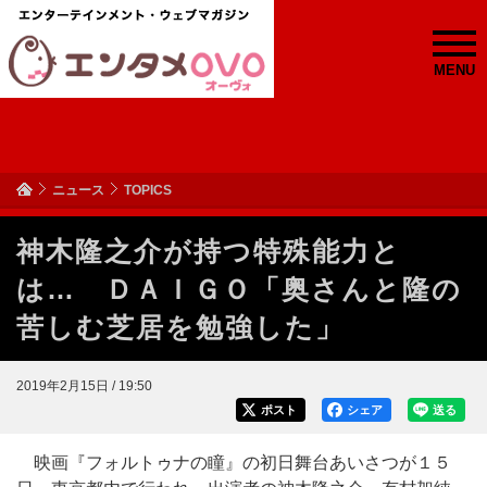
MENU
ニュース
TOPICS
神木隆之介が持つ特殊能力と
は… ＤＡＩＧＯ「奥さんと隆の
苦しむ芝居を勉強した」
2019年2月15日 / 19:50
ポスト
シェア
送る
映画『フォルトゥナの瞳』の初日舞台あいさつが１５