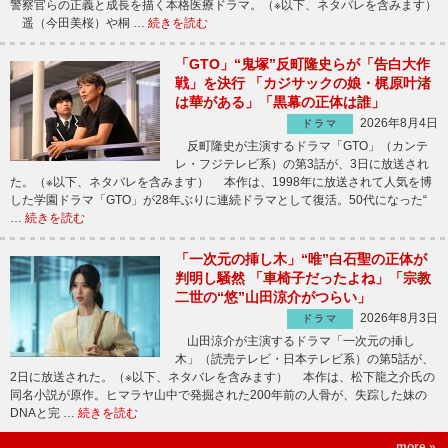
警察官らの正義と成長を描く本格医療ドラマ。（※以下、ネタバレを含みます）
遥（今田美桜）や桐 …
続きを読む
「GTO」“鬼塚”反町隆史らが「告白大作
戦」を決行 「カジサックの娘・梶原叶渚
は華がある」「黒幕の正体は誰」
2026年8月4日
ドラマ
反町隆史が主演するドラマ「GTO」（カンテ
レ・フジテレビ系）の第3話が、3日に放送され
た。（※以下、ネタバレを含みます） 本作は、1998年に放送されて人気を博
した学園ドラマ「GTO」が28年ぶりに連続ドラマとして復活。50代になった“
…
続きを読む
「一次元の挿し木」“唯”白石聖の正体が
判明し騒然 「車椅子だったよね」「宗教
二世の“悠”山田涼介がつらい」
2026年8月3日
ドラマ
山田涼介が主演するドラマ「一次元の挿し
木」（読売テレビ・日本テレビ系）の第5話が、
2日に放送された。（※以下、ネタバレを含みます） 本作は、松下龍之介氏の
同名小説が原作。ヒマラヤ山中で発掘された200年前の人骨が、失踪した妹の
DNAと完 …
続きを読む
more »