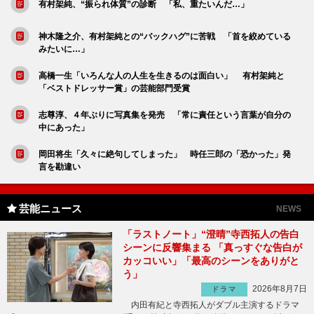
有村架純、“振られ体質”の診断 「私、重たいんだ…」
神木隆之介、有村架純との“バックハグ”に苦戦 「首を絞めている
みたいに…」
高橋一生「いろんな人の人生を生きるのは面白い」 有村架純と
「ベストドレッサー賞」の芸能部門受賞
志尊淳、４年ぶりに写真集を発売 「常に責任という言葉が自分の
中にあった」
岡田将生「久々に絶句してしまった」 時任三郎の「恐かった」発
言を勘違い
芸能ニュース
NEWS
「ラストノート」“澄晴”寺西拓人の告白
シーンに反響集まる 「真っすぐな告白が
カッコいい」「最高のシーンをありがと
う」
2026年8月7日
ドラマ
内田有紀と寺西拓人がダブル主演するドラマ