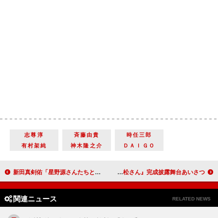
志尊淳
斉藤由貴
時任三郎
有村架純
神木隆之介
ＤＡＩＧＯ
新田真剣佑「星野源さんたちとみんなで来たい」 バレンタインは「平和にカフェにいました」
櫻井孝宏、１８歳の自分に「このままいけば何とかなる」 『えいがのおそ松さん』完成披露舞台あいさつ
関連ニュース
RELATED NEWS