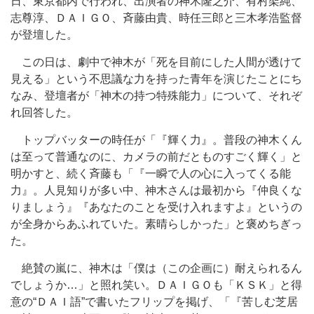
日、東京都内で行われ、出演者の神木隆之介、有村架純、
志尊淳、ＤＡＩＧＯ、斉藤由貴、時任三郎と三木孝浩監督
が登壇した。
この日は、劇中で神木が「死を目前にした人間が透けて
見える」という不思議な力を持った青年を演じたことにち
なみ、登壇者が「神木の持つ特殊能力」について、それぞ
れ回答した。
トップバッターの時任が「『輝く力』。普段の神木くん
は至って普通なのに、カメラの前だとものすごく輝く」と
明かすと、続く斉藤も「『一瞬で人の心に入ってくる能
力』。人見知りが多い中、神木さんは最初から『仲良くな
りましょう』『あなたのことを受け入れますよ』というの
が全身からあふれていた。素晴らしかった」と褒めちぎっ
た。
絶賛の嵐に、神木は「僕は（この企画に）耐えられるん
でしょうか…」と照れ笑い。ＤＡＩＧＯも「ＫＳＫ」と得
意の“ＤＡＩ語”で書いたフリップを掲げ、「『苦しむ芝居