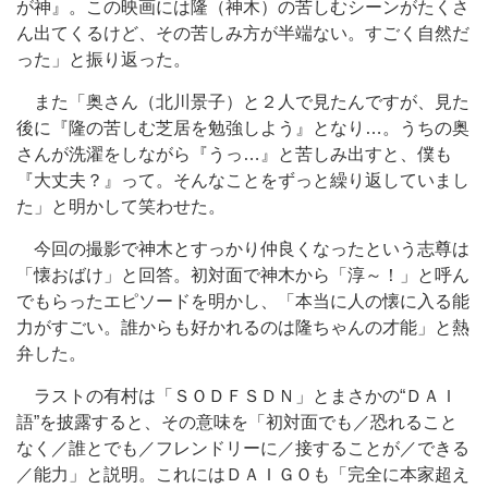
が神』。この映画には隆（神木）の苦しむシーンがたくさ
ん出てくるけど、その苦しみ方が半端ない。すごく自然だ
った」と振り返った。
また「奥さん（北川景子）と２人で見たんですが、見た
後に『隆の苦しむ芝居を勉強しよう』となり…。うちの奥
さんが洗濯をしながら『うっ…』と苦しみ出すと、僕も
『大丈夫？』って。そんなことをずっと繰り返していまし
た」と明かして笑わせた。
今回の撮影で神木とすっかり仲良くなったという志尊は
「懐おばけ」と回答。初対面で神木から「淳～！」と呼ん
でもらったエピソードを明かし、「本当に人の懐に入る能
力がすごい。誰からも好かれるのは隆ちゃんの才能」と熱
弁した。
ラストの有村は「ＳＯＤＦＳＤＮ」とまさかの“ＤＡＩ
語”を披露すると、その意味を「初対面でも／恐れること
なく／誰とでも／フレンドリーに／接することが／できる
／能力」と説明。これにはＤＡＩＧＯも「完全に本家超え