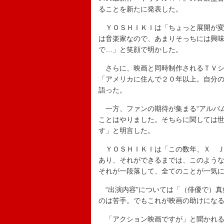
ることを新たに発表した。
ＹＯＳＨＩＫＩは「ちょっと展開が変
は音楽家なので、あまりそっちには興
で…」と笑顔で明かした。
さらに、映画と同時制作されるＴＶシ
「アメリカに住んで２０年以上。自分
語った。
一方、ファンの期待が集まる“アルバム
ことはやりました。そちらに関しては
す」と明言した。
ＹＯＳＨＩＫＩは「この数年、Ｘ Ｊ
あり、それができるまでは、このよう
それが一段落して、全てのことが一気
“出演内容”については「（俳優で）真
のは苦手。でもこれが映画の助けにな
「アクション映画ですが」と聞かれる