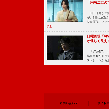
「宗教二世の
山田涼介が主演
が、2日に放送
説が原作。ヒマラ
読む
日曜劇場「V
が怪しく見え
「VIVANT」
熱狂させたドラ
ストシーンから直