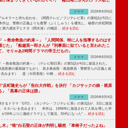
係が深まってきているのがいい」「縦山裕二さんのグッズ欲し
2026年8月6日
ドラマ
ルキラーと待ち合わせ」（関西テレビ／フジテレビ系）の第6話が5日に
本作は、警察の正義よりも復讐（ふくしゅう）を優先し、秘密の共犯関係
と第六感女子ヒナタ（関水渚）の物語 …
続きを読む
ド ～救命救急の約束～」「人間関係、特に人を指導するのはす
感じた」「船越英一郎さんが『刑事面に似ていると言われたこ
て、そりゃあ2時間ドラマの帝王だもの」
2026年8月6日
ドラマ
 ～救命救急の約束～」（テレビ朝日系）の第5話が4日に放送された。
急医療の最前線でもがく、若き救命医・救急隊員・警察官らの正義と成
を含みます） 遥（今田美桜）や桐 …
続きを読む
鬼塚”反町隆史らが「告白大作戦」を決行 「カジサックの娘・梶原
る」「黒幕の正体は誰」
2026年8月4日
ドラマ
するドラマ「GTO」（カンテレ・フジテレビ系）の第3話が、3日に放送
下、ネタバレを含みます） 本作は、1998年に放送されて人気を博した学
」が28年ぶりに連続ドラマとして復活。50代になった“ …
続きを読む
し木」“唯”白石聖の正体が判明し騒然 「車椅子だったよね」