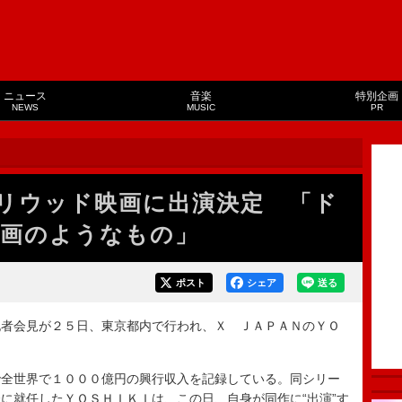
ニュース
音楽
特別企画
NEWS
MUSIC
PR
リウッド映画に出演決定 「ド
画のようなもの」
ポスト
シェア
送る
者会見が２５日、東京都内で行われ、Ｘ ＪＡＰＡＮのＹＯ
全世界で１０００億円の興行収入を記録している。同シリー
に就任したＹＯＳＨＩＫＩは、この日、自身が同作に“出演”す