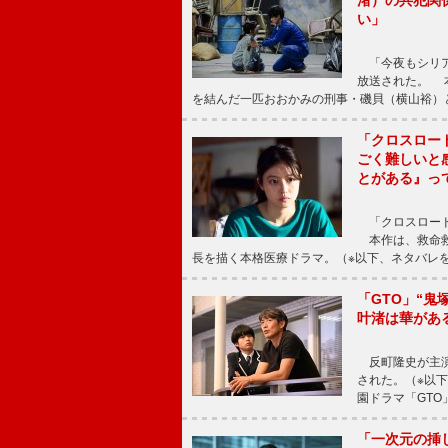
渚）の共犯関
い」
「今夜もシリア
放送された。 
を結んだ一匹おおかみの刑事・磯貝（横山裕）
「クロスロー
ごく難しいと
とがある』っ
「クロスロード
本作は、救命救
長を描く本格医療ドラマ。（※以下、ネタバレ
「GTO」“
叶渚は華があ
反町隆史が主演
された。（※以
園ドラマ「GTO
「一次元の挿