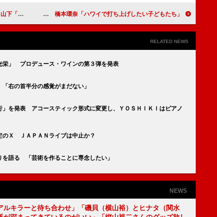
毛をそった」
杉咲花“長回し撮影”で「忍耐力がついた」 橋本環奈「ハワイで打ち上げしたい子どもたち」
RELATED NEWS
光栄」 プロデュース・ワインの第３弾を発表
 「右の首半分の感覚がまだない」
行」を発表 アコースティック形式に変更し、ＹＯＳＨＩＫＩはピアノ
定のＸ ＪＡＰＡＮライブは中止か？
りを語る 「芸術を作ることに専念したい」
NEWS
アルキラーと待ち合わせ」「磯貝（横山裕）とヒナタ（関水