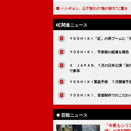
ハンギョン、山下智久の“陰の努力”に驚き 山下「気味悪い感じを出すために体
関連ニュース
ＹＯＳＨＩＫＩ「紅」の再ブームに「
ＹＯＳＨＩＫＩ、手術後の経過を報告
Ｘ ＪＡＰＡＮ、７月の日本公演「決
で参加
ＹＯＳＨＩＫＩ緊急手術 ７月開催予
ＹＯＳＨＩＫＩ、音楽制作でのこだわ
芸能ニュース
「今夜もシリ