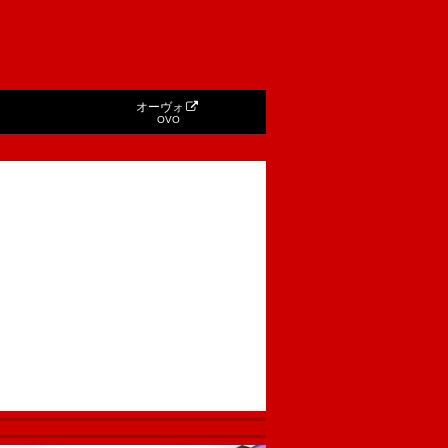
オーヴォ
OVO