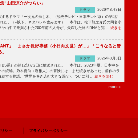
“悠”山田涼介がつらい」
2026年8月3日
ドラマ
するドラマ「一次元の挿し木」（読売テレビ・日本テレビ系）の第5話
された。（※以下、ネタバレを含みます） 本作は、松下龍之介氏の同名小
ヤ山中で発掘された200年前の人骨が、失踪した妹のDNAと完 …
続きを
IVANT」「まさか長野専務（小日向文世）が…」「こうなると皆
る」
2026年8月3日
ドラマ
（TBS系）の第12話が2日に放送された。 本作は、2023年夏、日本中を
マの続編。乃木憂助（堺雅人）の冒険には、まだ続きがあった。前作のラ
結する物語。“世界を巻き込む大きな渦”が、ついに別 …
続きを読む
more »