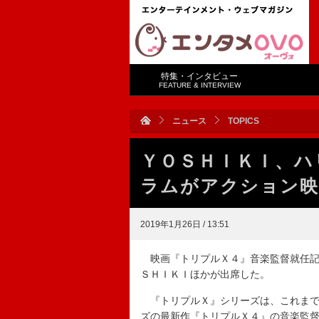
特集・インタビュー
FEATURE & INTERVIEW
ニュース
TOPICS
ＹＯＳＨＩＫＩ、ハ
ラムがアクション映
2019年1月26日 / 13:51
映画『トリプルＸ４』音楽監督就任記
ＳＨＩＫＩほかが出席した。
『トリプルＸ』シリーズは、これまで
ズの最新作『トリプルＸ４』の音楽監督