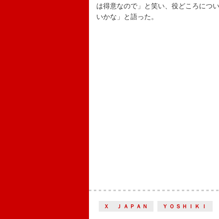
は得意なので」と笑い、役どころにつ
いかな」と語った。
Ｘ ＪＡＰＡＮ
ＹＯＳＨＩＫＩ