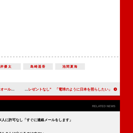
岸優太
島崎遥香
池間夏海
長を伸ばす」
中村倫也、誕生日は“プレゼントなし” 「電球のように日本を照らしたい」
RELATED NEWS
本人に許可なし「すぐに連絡メールをします」