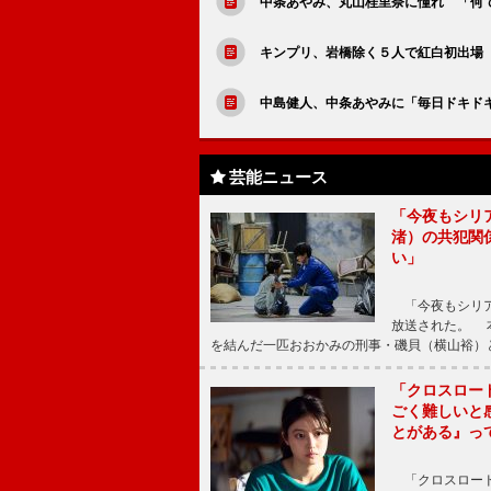
中条あやみ、丸山桂里奈に憧れ 「何
キンプリ、岩橋除く５人で紅白初出場
中島健人、中条あやみに「毎日ドキド
芸能ニュース
「今夜もシリ
渚）の共犯関
い」
「今夜もシリア
放送された。 
を結んだ一匹おおかみの刑事・磯貝（横山裕）
「クロスロー
ごく難しいと
とがある』っ
「クロスロード