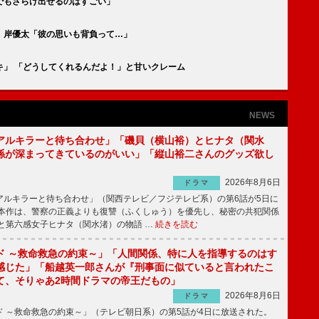
でもさらけ出せるのはすごい」
 岸優太「彼の思いも背負って…」
キ」 「どうしてくれるんだよ！」と甘いクレーム
NEWS
アルキラーと待ち合わせ」「磯貝（横山裕）とヒナタ（関水
係が深まってきているのがいい」「縦山裕二さんのグッズ欲し
2026年8月6日
ドラマ
ルキラーと待ち合わせ」（関西テレビ／フジテレビ系）の第6話が5日に
本作は、警察の正義よりも復讐（ふくしゅう）を優先し、秘密の共犯関係
と第六感女子ヒナタ（関水渚）の物語 …
続きを読む
ド ～救命救急の約束～」「人間関係、特に人を指導するのはす
感じた」「船越英一郎さんが『刑事面に似ていると言われたこ
て、そりゃあ2時間ドラマの帝王だもの」
2026年8月6日
ドラマ
 ～救命救急の約束～」（テレビ朝日系）の第5話が4日に放送された。