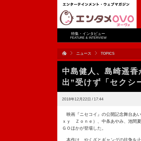
特集・インタビュー
FEATURE & INTERVIEW
ニュース
TOPICS
中島健人、島崎遥香
出”受けず「セクシ
2018年12月22日 / 17:44
映画『ニセコイ』の公開記念舞台あい
ｘｙ Ｚｏｎｅ）、中条あやみ、池間
ＧＯほかが登場した。
本作は、やくざとギャングの抗争を止め