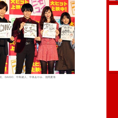
太、DAIGO、中島健人、中条あやみ、池間夏海