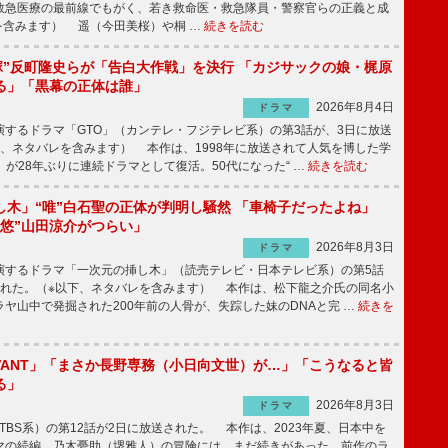
急医療の最前線でもがく、若き救命医・救急隊員・警察官らの正義と成
を含みます） 遥（今田美桜）や桐 …
続きを読む
鬼塚”反町隆史らが「告白大作戦」を決行 「カジサックの娘・梶原
る」「黒幕の正体は誰」
2026年8月4日
ドラマ
するドラマ「GTO」（カンテレ・フジテレビ系）の第3話が、3日に放送
下、ネタバレを含みます） 本作は、1998年に放送されて人気を博した学
」が28年ぶりに連続ドラマとして復活。50代になった“ …
続きを読む
し木」“唯”白石聖の正体が判明し騒然 「車椅子だったよね」
“悠”山田涼介がつらい」
2026年8月3日
ドラマ
するドラマ「一次元の挿し木」（読売テレビ・日本テレビ系）の第5話
された。（※以下、ネタバレを含みます） 本作は、松下龍之介氏の同名小
ヤ山中で発掘された200年前の人骨が、失踪した妹のDNAと完 …
続きを
IVANT」「まさか長野専務（小日向文世）が…」「こうなると皆
る」
2026年8月3日
ドラマ
（TBS系）の第12話が2日に放送された。 本作は、2023年夏、日本中を
マの続編。乃木憂助（堺雅人）の冒険には、まだ続きがあった。前作のラ