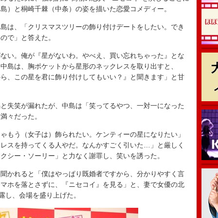
中島）と桐崎千棘（中条）の姿を描いた恋愛コメディー。
島は、「クリスマスツリーの飾り付けデートをしたい。でき
いので」と答えた。
ない。俺が『星がないわ。やべえ、買い忘れちゃった』とな
た中島は、胸ポケットから星形のネックレスを取り出すと、
から、この星を君に飾り付けしてもいい？』と聞きます」と甘
と失笑が漏れたが、中島は「笑ってるやつ、一対一になった
信満々だった。
ゃもう（女子は）飾られたい。ケンティーの星になりたい」
クレスを持ってくる人やだ。なんかすごく引いた…」と厳しく
セクシー・ソーリー」と力なく謝罪し、笑いを誘った。
聞かれると「僕はやっぱり既婚者ですから、分かりやすく言
スマホを落とさずに、『ニセコイ』を見る」と、妻で女優の北
披露し、会場を盛り上げた。