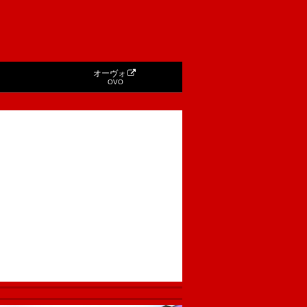
オーヴォ
OVO