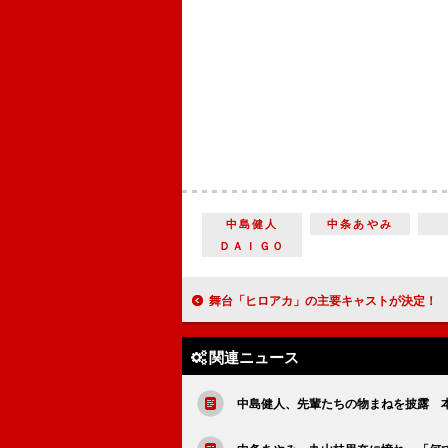
中島健人
中条あやみ
ＤＡＩＧＯ
舞台「ヒロアカ」の主要キャストが決定！ オールマイト役岩永洋昭「本番までに身
関連ニュース
中島健人、先輩たちの物まねを披露 