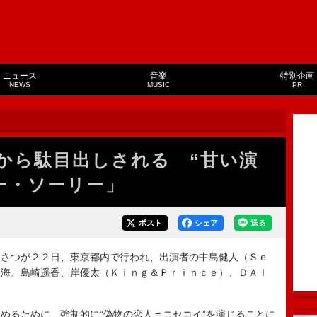
ニュース
音楽
特別企画
NEWS
MUSIC
PR
から駄目出しされる “甘い演
ー・ソーリー」
ポスト
シェア
送る
さつが２２日、東京都内で行われ、出演者の中島健人（Ｓｅ
夏海、島崎遥香、岸優太（Ｋｉｎｇ＆Ｐｒｉｎｃｅ）、ＤＡＩ
るために、強制的に“偽物の恋人＝ニセコイ”を演じることに