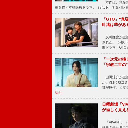
本作は、救命救
長を描く本格医療ドラマ。（※以下、ネタバレ
「GTO」“
叶渚は華があ
反町隆史が主演
された。（※以
園ドラマ「GTO
「一次元の挿
「宗教二世の
山田涼介が主演
が、2日に放送
説が原作。ヒマラ
読む
日曜劇場「V
が怪しく見え
「VIVANT」
熱狂させたドラ