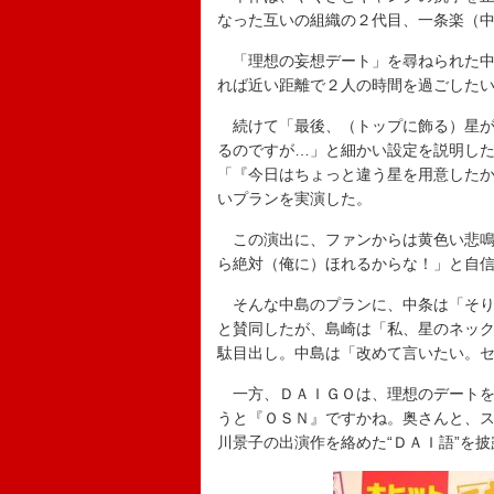
なった互いの組織の２代目、一条楽（
「理想の妄想デート」を尋ねられた中
れば近い距離で２人の時間を過ごした
続けて「最後、（トップに飾る）星が
るのですが…」と細かい設定を説明し
「『今日はちょっと違う星を用意した
いプランを実演した。
この演出に、ファンからは黄色い悲鳴
ら絶対（俺に）ほれるからな！」と自
そんな中島のプランに、中条は「そり
と賛同したが、島崎は「私、星のネッ
駄目出し。中島は「改めて言いたい。
一方、ＤＡＩＧＯは、理想のデートを
うと『ＯＳＮ』ですかね。奥さんと、
川景子の出演作を絡めた“ＤＡＩ語”を