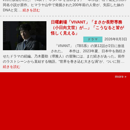
同名小説が原作。ヒマラヤ山中で発掘された200年前の人骨が、失踪した妹の
DNAと完 …
続きを読む
日曜劇場「VIVANT」「まさか長野専務
（小日向文世）が…」「こうなると皆が
怪しく見える」
2026年8月3日
ドラマ
「VIVANT」（TBS系）の第12話が2日に放送
された。 本作は、2023年夏、日本中を熱狂さ
せたドラマの続編。乃木憂助（堺雅人）の冒険には、まだ続きがあった。前作
のラストシーンから直結する物語。“世界を巻き込む大きな渦”が、ついに別 …
続きを読む
more »