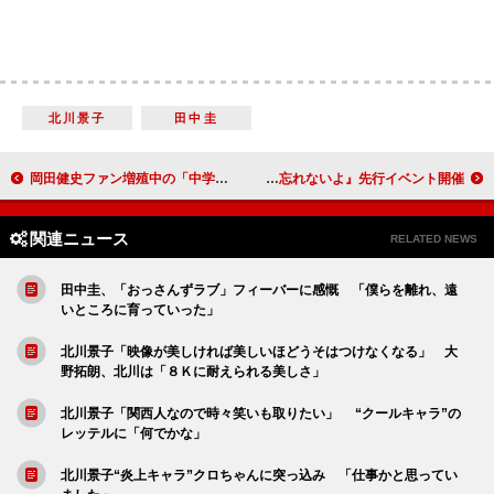
北川景子
田中圭
岡田健史ファン増殖中の「中学聖日記」 今夜、「末永って誰だっけ？」の真相が明らかに
崎山つばさ、原動力は「おいしいもの」 『いつまでも忘れないよ』先行イベント開催
関連ニュース
RELATED NEWS
田中圭、「おっさんずラブ」フィーバーに感慨 「僕らを離れ、遠
いところに育っていった」
北川景子「映像が美しければ美しいほどうそはつけなくなる」 大
野拓朗、北川は「８Ｋに耐えられる美しさ」
北川景子「関西人なので時々笑いも取りたい」 “クールキャラ”の
レッテルに「何でかな」
北川景子“炎上キャラ”クロちゃんに突っ込み 「仕事かと思ってい