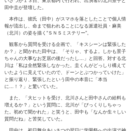
いさつが１３日、東京都内で行われ、出演者の北川景子と
田中圭が登壇した。
本作は、彼氏（田中）がスマホを落としたことで個人情
報が流出し、命まで狙われることになる派遣社員・麻美
（北川）の姿を描く“ＳＮＳミステリー”。
観客から質問を受ける企画で、「キスシーンは緊張した
か？」と聞かれた田中は、「そりゃ、するよ。しかも景子
ちゃんの大事なお芝居の後だったし…」と回答。対する北
川は「私は全然緊張しなかった。圭くんがどっしり構えて
いたように見えていたので、ドーンとぶつかっていけた」
と振り返り、緊張したという田中の本音に「本当
に…！？」と驚いていた。
また、「大ヒットを受け、北川さんと田中さんの給料も
増えるか？」という質問に、北川が「びっくりしちゃっ
た。初めて聞かれた」と笑うと、田中も「なんか生々しい
質問だね」と苦笑していた。
田中は、初日舞台あいさつの翌日に学園祭への出演で神