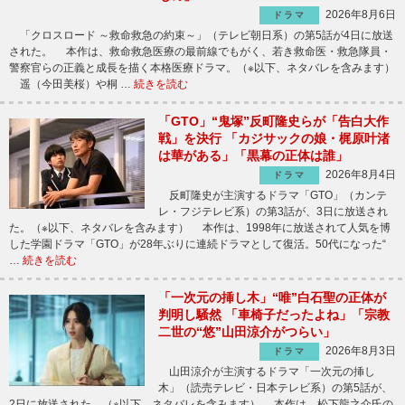
2026年8月6日
ドラマ
「クロスロード ～救命救急の約束～」（テレビ朝日系）の第5話が4日に放送
された。 本作は、救命救急医療の最前線でもがく、若き救命医・救急隊員・
警察官らの正義と成長を描く本格医療ドラマ。（※以下、ネタバレを含みます）
遥（今田美桜）や桐 …
続きを読む
「GTO」“鬼塚”反町隆史らが「告白大作
戦」を決行 「カジサックの娘・梶原叶渚
は華がある」「黒幕の正体は誰」
2026年8月4日
ドラマ
反町隆史が主演するドラマ「GTO」（カンテ
レ・フジテレビ系）の第3話が、3日に放送され
た。（※以下、ネタバレを含みます） 本作は、1998年に放送されて人気を博
した学園ドラマ「GTO」が28年ぶりに連続ドラマとして復活。50代になった“
…
続きを読む
「一次元の挿し木」“唯”白石聖の正体が
判明し騒然 「車椅子だったよね」「宗教
二世の“悠”山田涼介がつらい」
2026年8月3日
ドラマ
山田涼介が主演するドラマ「一次元の挿し
木」（読売テレビ・日本テレビ系）の第5話が、
2日に放送された。（※以下、ネタバレを含みます） 本作は、松下龍之介氏の