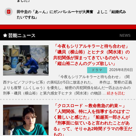
ました」
田中圭の「あ～ん」にガンバレルーヤが大興奮 よしこ「結婚式み
たいですね」
芸能ニュース
NEWS
「今夜もシリアルキラーと待ち合わせ」
「磯貝（横山裕）とヒナタ（関水渚）の
共犯関係が深まってきているのがいい」
「縦山裕二さんのグッズ欲しい」
2026年8月6日
ドラマ
「今夜もシリアルキラーと待ち合わせ」（関
西テレビ／フジテレビ系）の第6話が5日に放送された。 本作は、警察の正義
よりも復讐（ふくしゅう）を優先し、秘密の共犯関係を結んだ一匹おおかみの
刑事・磯貝（横山裕）と第六感女子ヒナタ（関水渚）の物語 …
続きを読む
「クロスロード ～救命救急の約束～」
「人間関係、特に人を指導するのはすご
く難しいと感じた」「船越英一郎さんが
『刑事面に似ていると言われたことがあ
る』って、そりゃあ2時間ドラマの帝王だ
もの」