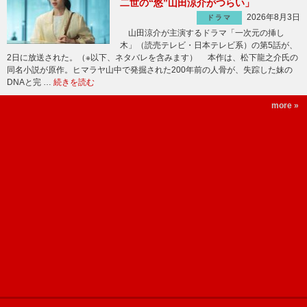
二世の“悠”山田涼介がつらい」
2026年8月3日
ドラマ
山田涼介が主演するドラマ「一次元の挿し
木」（読売テレビ・日本テレビ系）の第5話が、
2日に放送された。（※以下、ネタバレを含みます） 本作は、松下龍之介氏の
同名小説が原作。ヒマラヤ山中で発掘された200年前の人骨が、失踪した妹の
DNAと完 …
続きを読む
more »