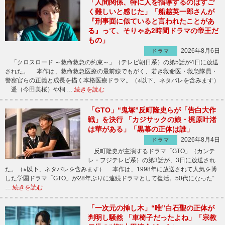
「人間関係、特に人を指導するのはすご
く難しいと感じた」「船越英一郎さんが
『刑事面に似ていると言われたことがあ
る』って、そりゃあ2時間ドラマの帝王だ
もの」
2026年8月6日
ドラマ
「クロスロード ～救命救急の約束～」（テレビ朝日系）の第5話が4日に放送
された。 本作は、救命救急医療の最前線でもがく、若き救命医・救急隊員・
警察官らの正義と成長を描く本格医療ドラマ。（※以下、ネタバレを含みます）
遥（今田美桜）や桐 …
続きを読む
「GTO」“鬼塚”反町隆史らが「告白大作
戦」を決行 「カジサックの娘・梶原叶渚
は華がある」「黒幕の正体は誰」
2026年8月4日
ドラマ
反町隆史が主演するドラマ「GTO」（カンテ
レ・フジテレビ系）の第3話が、3日に放送され
た。（※以下、ネタバレを含みます） 本作は、1998年に放送されて人気を博
した学園ドラマ「GTO」が28年ぶりに連続ドラマとして復活。50代になった“
…
続きを読む
「一次元の挿し木」“唯”白石聖の正体が
判明し騒然 「車椅子だったよね」「宗教