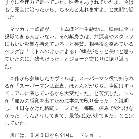
すぐに全速力で走っていた。医者もあきれていたよ。今は
もう完全に治ったから、ちゃんと走れますよ」と笑顔で話
した。
マッカリー監督が、「トムほど一生懸命に、映画に全力
投球できる人はいない。その献身さは、共演者やスタッフ
にもいい影響を与えている」と称賛。相棒役を務めている
ペッグは「（トムのけがによる）休暇がもっと長いと思っ
ていたのに、残念だった」とジョーク交じりに振り返っ
た。
本作から参加したカヴィルは、スーパーマン役で知られ
るが「スーパーマンは正直、ほとんどがＣＧ。今回はすべ
てリアルに演じているから大変だった」と苦笑した。トム
が「痛みの感覚を出すために本気で殴り合った」と説明
し、４日をかけた格闘シーンでも「毎晩、痛みで寝つけな
かった。うんざりしてきて、最後は涙が出てきた」とこぼ
していた。
映画は、８月３日から全国ロードショー。