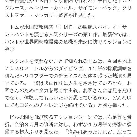
の来日会見が１８日、東京都内で行われ、来日したトム・
クルーズ、ヘンリー・カヴィル、サイモン・ペッグ、クリ
ストファー・マッカリー監督が出席した。
トムが米国諜報機関「ＩＭＦ」の敏腕スパイ、イーサ
ン・ハントを演じる人気シリーズの第６作。最新作では、
ハントが世界同時核爆発の危機を未然に防ぐミッションに
挑む。
スタントを使わないことで知られるトムは、今回も地上
７６２０メートルからのダイビング、１年半の操縦訓練を
積んだヘリコプターでのチェイスなど体を張った熱演を見
せている。「僕は映画作りに人生をささげているから、お
客さんのために全力を尽くす主義。お客さんには見るだけ
でなく、体験してもらいたいと思っているから、どんな映
画でも自分へのチャレンジを続けている」と胸を張った。
ビルの間を飛び移るアクションシーンでは、右足首を骨
折。全治９カ月の診断に対し、わずか１カ月半で撮影に復
帰する超人ぶりを見せた。「痛みはあったけれど、戻って