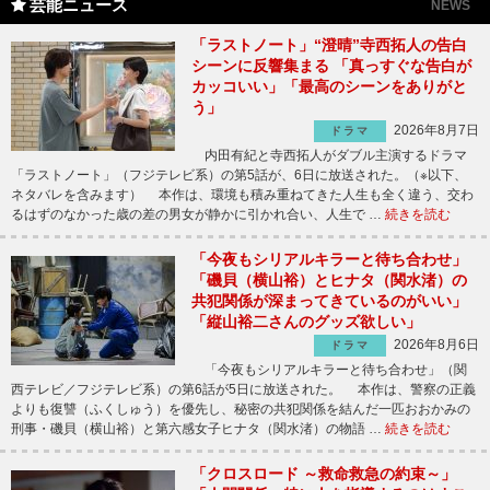
芸能ニュース
NEWS
「ラストノート」“澄晴”寺西拓人の告白
シーンに反響集まる 「真っすぐな告白が
カッコいい」「最高のシーンをありがと
う」
2026年8月7日
ドラマ
内田有紀と寺西拓人がダブル主演するドラマ
「ラストノート」（フジテレビ系）の第5話が、6日に放送された。（※以下、
ネタバレを含みます） 本作は、環境も積み重ねてきた人生も全く違う、交わ
るはずのなかった歳の差の男女が静かに引かれ合い、人生で …
続きを読む
「今夜もシリアルキラーと待ち合わせ」
「磯貝（横山裕）とヒナタ（関水渚）の
共犯関係が深まってきているのがいい」
「縦山裕二さんのグッズ欲しい」
2026年8月6日
ドラマ
「今夜もシリアルキラーと待ち合わせ」（関
西テレビ／フジテレビ系）の第6話が5日に放送された。 本作は、警察の正義
よりも復讐（ふくしゅう）を優先し、秘密の共犯関係を結んだ一匹おおかみの
刑事・磯貝（横山裕）と第六感女子ヒナタ（関水渚）の物語 …
続きを読む
「クロスロード ～救命救急の約束～」