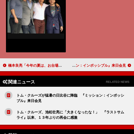
橋本良亮「今年の夏は、お台場が夢の国ですよ！」 Ａ．Ｂ．Ｃ－Ｚが「東京ジョイポリス」と初コラボ
トム・クルーズが猛暑の日比谷に降臨 『ミッション：インポッシブル』来日会見
関連ニュース
RELATED NEWS
トム・クルーズが猛暑の日比谷に降臨 『ミッション：インポッシ
ブル』来日会見
トム・クルーズ、池松壮亮に「大きくなったな！」 『ラストサム
ライ』以来、１３年ぶりの再会に感激