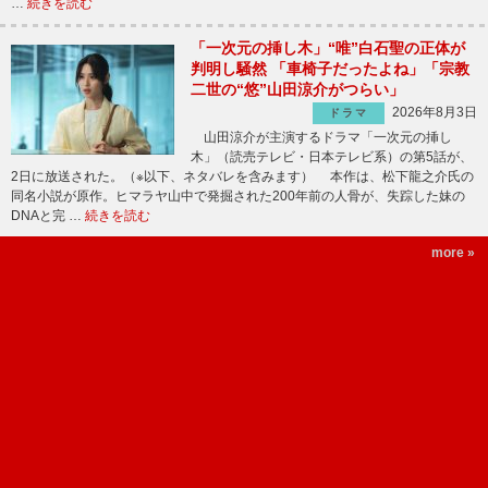
…
続きを読む
「一次元の挿し木」“唯”白石聖の正体が
判明し騒然 「車椅子だったよね」「宗教
二世の“悠”山田涼介がつらい」
2026年8月3日
ドラマ
山田涼介が主演するドラマ「一次元の挿し
木」（読売テレビ・日本テレビ系）の第5話が、
2日に放送された。（※以下、ネタバレを含みます） 本作は、松下龍之介氏の
同名小説が原作。ヒマラヤ山中で発掘された200年前の人骨が、失踪した妹の
DNAと完 …
続きを読む
more »