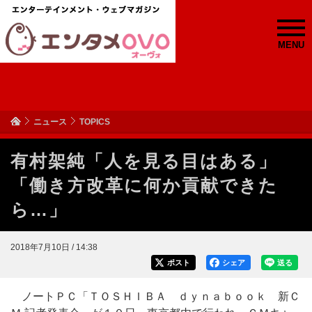
MENU
ニュース
TOPICS
有村架純「人を見る目はある」
「働き方改革に何か貢献できた
ら…」
2018年7月10日 / 14:38
ポスト
シェア
送る
ノートＰＣ「ＴＯＳＨＩＢＡ ｄｙｎａｂｏｏｋ 新Ｃ