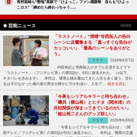
有村架純ら“聖地”高萩で「ひよっこ」ファン感謝祭 自らも“ひよっ
こロス”「締めたら終わっちゃう…」
芸能ニュース
NEWS
「ラストノート」“澄晴”寺西拓人の告白
シーンに反響集まる 「真っすぐな告白が
カッコいい」「最高のシーンをありがと
う」
2026年8月7日
ドラマ
内田有紀と寺西拓人がダブル主演するドラマ
「ラストノート」（フジテレビ系）の第5話が、6日に放送された。（※以下、
ネタバレを含みます） 本作は、環境も積み重ねてきた人生も全く違う、交わ
るはずのなかった歳の差の男女が静かに引かれ合い、人生で …
続きを読む
「今夜もシリアルキラーと待ち合わせ」
「磯貝（横山裕）とヒナタ（関水渚）の
共犯関係が深まってきているのがいい」
「縦山裕二さんのグッズ欲しい」
2026年8月6日
ドラマ
「今夜もシリアルキラーと待ち合わせ」（関
西テレビ／フジテレビ系）の第6話が5日に放送された。 本作は、警察の正義