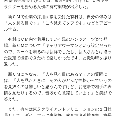
Ｍ 記者発表会」が１０日、東京都内で行われ、ＣＭキャ
ラクターを務める女優の有村架純が出席した。
新ＣＭで企業の採用面接を受けた有村は、自分の強みは
「人を見る目です」「こう見えてタフです」などとアピー
ルする。
有村はＣＭ内で着用している黒のパンツスーツ姿で登
場。新ＣＭについて「キャリアウーマンという設定だった
ので、スーツを着るのは新鮮でしたし、新人さんとは違っ
た設定で撮影できたので楽しかったです」と撮影時を振り
返った。
新ＣＭにちなみ、「人を見る目はある？」との質問に
は、「人を見たときに、その人がどんな性格かっていうの
を見抜くのは難しいと思うんですけど、お芝居で相手の表
情を見たりするので、普段から意識しています」と笑顔で
答えた。
また、有村は東芝クライアントソリューションの１日社
員として、ダイナブック事業部 働き方改革推進室 室長