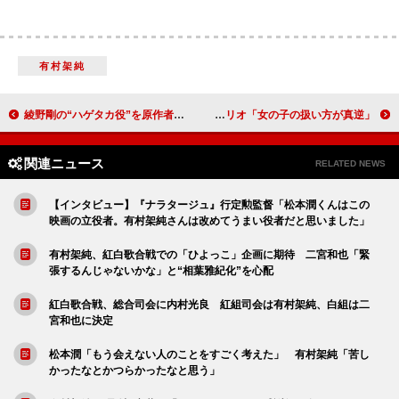
有村架純
綾野剛の“ハゲタカ役”を原作者も絶賛 沢尻エリカ「『四葉のクローバーを見つけたよ』という綾野くんは意外」
Ａ.Ｂ.Ｃ－Ｚ橋本＆河合、Ｗキャスト挑戦 キスシーンで山下リオ「女の子の扱い方が真逆」
関連ニュース
RELATED NEWS
【インタビュー】『ナラタージュ』行定勲監督「松本潤くんはこの
映画の立役者。有村架純さんは改めてうまい役者だと思いました」
有村架純、紅白歌合戦での「ひよっこ」企画に期待 二宮和也「緊
張するんじゃないかな」と“相葉雅紀化”を心配
紅白歌合戦、総合司会に内村光良 紅組司会は有村架純、白組は二
宮和也に決定
松本潤「もう会えない人のことをすごく考えた」 有村架純「苦し
かったなとかつらかったなと思う」