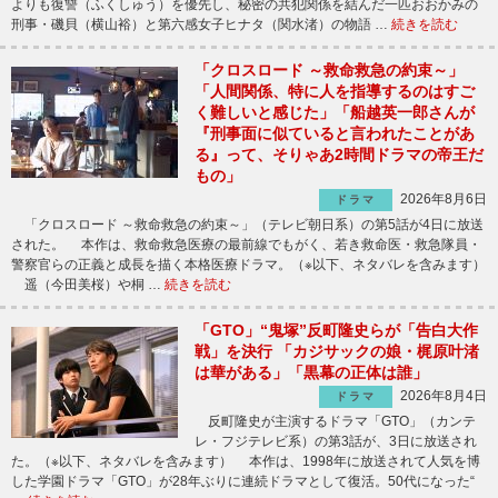
よりも復讐（ふくしゅう）を優先し、秘密の共犯関係を結んだ一匹おおかみの
刑事・磯貝（横山裕）と第六感女子ヒナタ（関水渚）の物語 …
続きを読む
「クロスロード ～救命救急の約束～」
「人間関係、特に人を指導するのはすご
く難しいと感じた」「船越英一郎さんが
『刑事面に似ていると言われたことがあ
る』って、そりゃあ2時間ドラマの帝王だ
もの」
2026年8月6日
ドラマ
「クロスロード ～救命救急の約束～」（テレビ朝日系）の第5話が4日に放送
された。 本作は、救命救急医療の最前線でもがく、若き救命医・救急隊員・
警察官らの正義と成長を描く本格医療ドラマ。（※以下、ネタバレを含みます）
遥（今田美桜）や桐 …
続きを読む
「GTO」“鬼塚”反町隆史らが「告白大作
戦」を決行 「カジサックの娘・梶原叶渚
は華がある」「黒幕の正体は誰」
2026年8月4日
ドラマ
反町隆史が主演するドラマ「GTO」（カンテ
レ・フジテレビ系）の第3話が、3日に放送され
た。（※以下、ネタバレを含みます） 本作は、1998年に放送されて人気を博
した学園ドラマ「GTO」が28年ぶりに連続ドラマとして復活。50代になった“