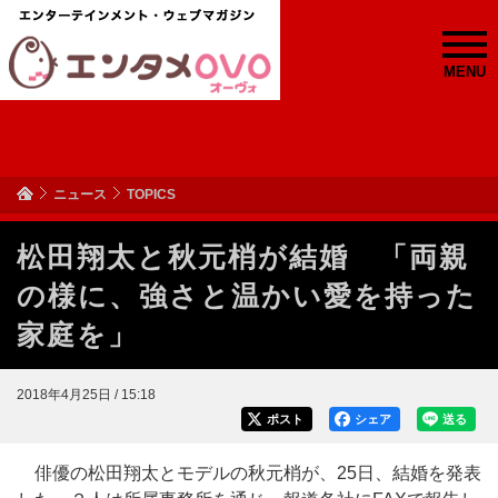
MENU
ニュース
TOPICS
松田翔太と秋元梢が結婚 「両親
の様に、強さと温かい愛を持った
家庭を」
2018年4月25日 / 15:18
ポスト
シェア
送る
俳優の松田翔太とモデルの秋元梢が、25日、結婚を発表