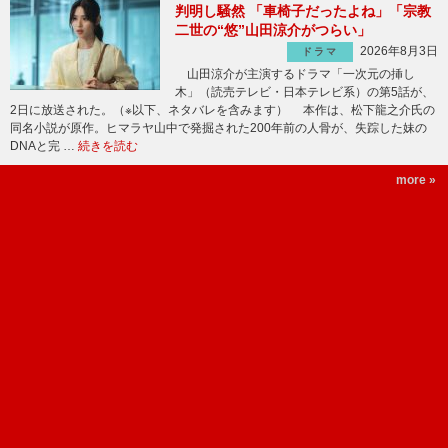
判明し騒然 「車椅子だったよね」「宗教
二世の“悠”山田涼介がつらい」
2026年8月3日
ドラマ
山田涼介が主演するドラマ「一次元の挿し
木」（読売テレビ・日本テレビ系）の第5話が、
2日に放送された。（※以下、ネタバレを含みます） 本作は、松下龍之介氏の
同名小説が原作。ヒマラヤ山中で発掘された200年前の人骨が、失踪した妹の
DNAと完 …
続きを読む
more »