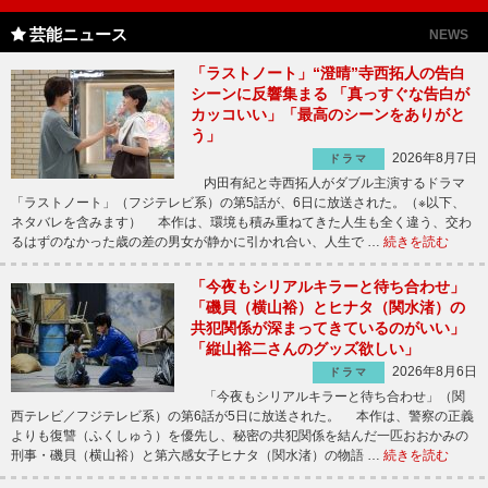
芸能ニュース
NEWS
「ラストノート」“澄晴”寺西拓人の告白
シーンに反響集まる 「真っすぐな告白が
カッコいい」「最高のシーンをありがと
う」
2026年8月7日
ドラマ
内田有紀と寺西拓人がダブル主演するドラマ
「ラストノート」（フジテレビ系）の第5話が、6日に放送された。（※以下、
ネタバレを含みます） 本作は、環境も積み重ねてきた人生も全く違う、交わ
るはずのなかった歳の差の男女が静かに引かれ合い、人生で …
続きを読む
「今夜もシリアルキラーと待ち合わせ」
「磯貝（横山裕）とヒナタ（関水渚）の
共犯関係が深まってきているのがいい」
「縦山裕二さんのグッズ欲しい」
2026年8月6日
ドラマ
「今夜もシリアルキラーと待ち合わせ」（関
西テレビ／フジテレビ系）の第6話が5日に放送された。 本作は、警察の正義
よりも復讐（ふくしゅう）を優先し、秘密の共犯関係を結んだ一匹おおかみの
刑事・磯貝（横山裕）と第六感女子ヒナタ（関水渚）の物語 …
続きを読む