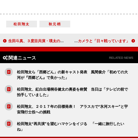
松田翔太
秋元梢
生田斗真、３度目共演・瑛太の印象語る 「どこか太い部分でつながっている」
中谷美紀、女優の苦労？明かす 高性能カメラと「日々戦っています」
関連ニュース
RELATED NEWS
松田翔太ら「西郷どん」の新キャスト発表 風間俊介「初めての大
河が『西郷どん』で良かった」
松田翔太、紅白出場桐谷健太の勇姿を称賛 当日は「テレビの前で
拍手していました」
松田翔太、２０１７年の目標発表！ アラスカで“氷河スキー”と宇
宙飛行士役への挑戦
松田翔太“再共演”を望むハマケンをイジる 「一緒に旅行したい
ね」