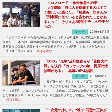
「クロスロード ～救命救急の約束～」
「人間関係、特に人を指導するのはすご
く難しいと感じた」「船越英一郎さんが
『刑事面に似ていると言われたことがあ
る』って、そりゃあ2時間ドラマの帝王だ
もの」
2026年8月6日
ドラマ
「クロスロード ～救命救急の約束～」（テレビ朝日系）の第5話が4日に放送
された。 本作は、救命救急医療の最前線でもがく、若き救命医・救急隊員・
警察官らの正義と成長を描く本格医療ドラマ。（※以下、ネタバレを含みます）
遥（今田美桜）や桐 …
続きを読む
「GTO」“鬼塚”反町隆史らが「告白大作
戦」を決行 「カジサックの娘・梶原叶渚
は華がある」「黒幕の正体は誰」
2026年8月4日
ドラマ
反町隆史が主演するドラマ「GTO」（カンテ
レ・フジテレビ系）の第3話が、3日に放送され
た。（※以下、ネタバレを含みます） 本作は、1998年に放送されて人気を博
した学園ドラマ「GTO」が28年ぶりに連続ドラマとして復活。50代になった“
…
続きを読む
「一次元の挿し木」“唯”白石聖の正体が