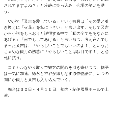
されてますよね？」と冷静に突っ込み、会場の笑いを誘
う。
やがて「又吉を愛している」という観月は「その愛と引
き換えに『火花』を私に下さい」と言い出す。そして又吉
から小説をもらおうと説得する中で「私の全てをあなたに
あげる」「何でもしてあげる」と言い放つ。考え込んでし
まった又吉は、「やらしいことでもいいのよ！」というお
ちゃめな観月の誘惑に「やらしいことは駄目です！」と必
死に抗う。
コミカルなやり取りで観客の関心を引き寄せつつ、物語
は一気に加速。徳永と神谷が織りなす原作物語に、いつの
間にか観月と又吉も入り込んでいく。
舞台は３０日～４月１５日、都内・紀伊國屋ホールで上
演。