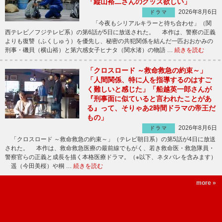
「縦山裕二さんのグッズ欲しい」
2026年8月6日
ドラマ
「今夜もシリアルキラーと待ち合わせ」（関
西テレビ／フジテレビ系）の第6話が5日に放送された。 本作は、警察の正義
よりも復讐（ふくしゅう）を優先し、秘密の共犯関係を結んだ一匹おおかみの
刑事・磯貝（横山裕）と第六感女子ヒナタ（関水渚）の物語 …
続きを読む
「クロスロード ～救命救急の約束～」
「人間関係、特に人を指導するのはすご
く難しいと感じた」「船越英一郎さんが
『刑事面に似ていると言われたことがあ
る』って、そりゃあ2時間ドラマの帝王だ
もの」
2026年8月6日
ドラマ
「クロスロード ～救命救急の約束～」（テレビ朝日系）の第5話が4日に放送
された。 本作は、救命救急医療の最前線でもがく、若き救命医・救急隊員・
警察官らの正義と成長を描く本格医療ドラマ。（※以下、ネタバレを含みます）
遥（今田美桜）や桐 …
続きを読む
more »