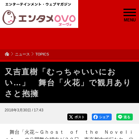
MENU
ニュース
TOPICS
又吉直樹「むっちゃいいにお
い…」 舞台「火花」で観月あり
さと抱擁
2018年3月30日 / 17:43
ポスト
シェア
送る
舞台「火花～Ｇｈｏｓｔ ｏｆ ｔｈｅ Ｎｏｖｅｌｉ