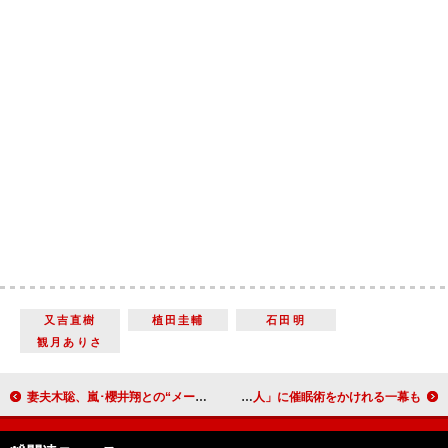
又吉直樹
植田圭輔
石田明
観月ありさ
妻夫木聡、嵐･櫻井翔との“メールエピソード”を披露 新ＣＭで共演した村田諒太選手は「哲学的な方…」
田中直樹、平田敦子から“離婚いじり” 「催眠術芸人」に催眠術をかけれる一幕も