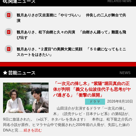
関連ニュース
RELATED NEWS
観月ありさが又吉直樹に「やりづらい」 仲良しの二人が舞台で共
演
観月ありさ、松下由樹と久々の共演 「由樹さん踊って」難題も飛
び出す
観月ありさ、“２度目”の美脚大賞に笑顔 「５０歳になってもミニ
スカートをはきたい」
芸能ニュース
NEWS
「一次元の挿し木」“紫陽”堀田真由の正
体が判明 「義父も仙波佳代子も思考がヤ
バ過ぎる」「衝撃の展開」
2026年8月10日
ドラマ
山田涼介が主演するドラマ「一次元の挿し
木」（読売テレビ・日本テレビ系）の第6話が、
9日に放送された。（※以下、ネタバレを含みます） 本作は、松下龍之介氏の
同名小説が原作。ヒマラヤ山中で発掘された200年前の人骨が、失踪した妹の
DNAと完 …
続きを読む