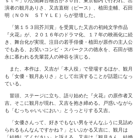
ｓｔ～」の公開舞台稽古が３０日、東京都内で行われ、出
演者の観月ありさ、又吉直樹（ピース）、植田圭輔、石田
明（ＮＯＮ ＳＴＹＬＥ）らが登壇した。
「第１５３回芥川賞」を受賞した又吉の初純文学作品
『火花』が、２０１６年のドラマ化、１７年の映画化に続
き、舞台化が実現。注目の若手俳優・植田が原作の主人公
でもある、お笑いコンビ・スパークスの徳永を、石田が徳
永に慕われる先輩芸人の神谷を演じる。
また、本作は、又吉が「本人役」で登場するほか、観月
も「女優・観月ありさ」として出演することが話題になっ
ている。
冒頭、ステージに立ち、語り始めた『火花』の原作者又
吉。そこに観月が現れ、又吉を抱き締める。戸惑いながら
も「むっちゃいいにおい」とうっとりする又吉。
「女優さんって、好きでもない男をそんなふうに見詰め
られるもんなんですかね？」といぶかる又吉に、観月は
「結婚してください」と訴える。又吉は「観月さん、結婚