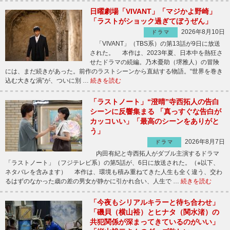
日曜劇場「VIVANT」「マジかよ野崎」
「ラストがショック過ぎてぼうぜん」
2026年8月10日
ドラマ
「VIVANT」（TBS系）の第13話が9日に放送
された。 本作は、2023年夏、日本中を熱狂さ
せたドラマの続編。乃木憂助（堺雅人）の冒険
には、まだ続きがあった。前作のラストシーンから直結する物語。“世界を巻き
込む大きな渦”が、ついに別 …
続きを読む
「ラストノート」“澄晴”寺西拓人の告白
シーンに反響集まる 「真っすぐな告白が
カッコいい」「最高のシーンをありがと
う」
2026年8月7日
ドラマ
内田有紀と寺西拓人がダブル主演するドラマ
「ラストノート」（フジテレビ系）の第5話が、6日に放送された。（※以下、
ネタバレを含みます） 本作は、環境も積み重ねてきた人生も全く違う、交わ
るはずのなかった歳の差の男女が静かに引かれ合い、人生で …
続きを読む
「今夜もシリアルキラーと待ち合わせ」
「磯貝（横山裕）とヒナタ（関水渚）の
共犯関係が深まってきているのがいい」