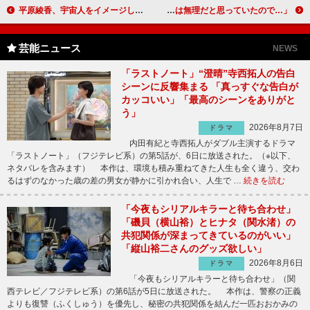
平原綾香、宇宙人をイメージして役作り？ ミュージカル「メリー・ポピンズ」に主演
長谷川博己“１年遅れ”の受賞に感激 「今年は無理だと思っていたので…」
芸能ニュース
NEWS
「ラストノート」“澄晴”寺西拓人の告白
シーンに反響集まる 「真っすぐな告白が
カッコいい」「最高のシーンをありがと
う」
2026年8月7日
ドラマ
内田有紀と寺西拓人がダブル主演するドラマ
「ラストノート」（フジテレビ系）の第5話が、6日に放送された。（※以下、
ネタバレを含みます） 本作は、環境も積み重ねてきた人生も全く違う、交わ
るはずのなかった歳の差の男女が静かに引かれ合い、人生で …
続きを読む
「今夜もシリアルキラーと待ち合わせ」
「磯貝（横山裕）とヒナタ（関水渚）の
共犯関係が深まってきているのがいい」
「縦山裕二さんのグッズ欲しい」
2026年8月6日
ドラマ
「今夜もシリアルキラーと待ち合わせ」（関
西テレビ／フジテレビ系）の第6話が5日に放送された。 本作は、警察の正義
よりも復讐（ふくしゅう）を優先し、秘密の共犯関係を結んだ一匹おおかみの