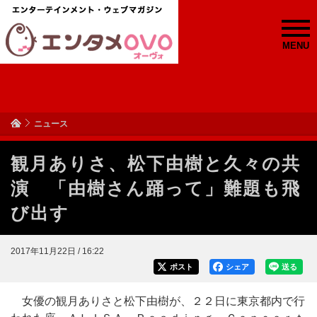
MENU
ニュース
観月ありさ、松下由樹と久々の共
演 「由樹さん踊って」難題も飛
び出す
2017年11月22日 / 16:22
ポスト
シェア
送る
女優の観月ありさと松下由樹が、２２日に東京都内で行