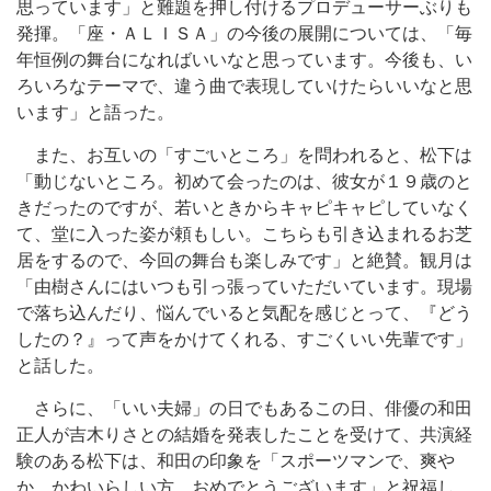
思っています」と難題を押し付けるプロデューサーぶりも
発揮。「座・ＡＬＩＳＡ」の今後の展開については、「毎
年恒例の舞台になればいいなと思っています。今後も、い
ろいろなテーマで、違う曲で表現していけたらいいなと思
います」と語った。
また、お互いの「すごいところ」を問われると、松下は
「動じないところ。初めて会ったのは、彼女が１９歳のと
きだったのですが、若いときからキャピキャピしていなく
て、堂に入った姿が頼もしい。こちらも引き込まれるお芝
居をするので、今回の舞台も楽しみです」と絶賛。観月は
「由樹さんにはいつも引っ張っていただいています。現場
で落ち込んだり、悩んでいると気配を感じとって、『どう
したの？』って声をかけてくれる、すごくいい先輩です」
と話した。
さらに、「いい夫婦」の日でもあるこの日、俳優の和田
正人が吉木りさとの結婚を発表したことを受けて、共演経
験のある松下は、和田の印象を「スポーツマンで、爽や
か。かわいらしい方。おめでとうございます」と祝福し