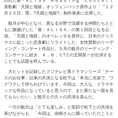
われた座・ＡＬＩＳＡ Ｒｅａｄｉｎｇ Ｃｏｎｃｅｒｔ
喜歌劇「天国と地獄」オッフェンバック原作より「『１２
月２５日、雪』?天国と地獄?」制作発表に出席した。
観月が中心となり、異なる分野で活躍する仲間たちとと
もに旗揚げした「座・ＡＬＩＳＡ」の第１回目となる公
演。「天国と地獄」のオペレッタを原作に、日本のクリス
マスに起こった悲喜劇にリライトした、女性賛歌のリーデ
ィング・コンサート作品だ。５月の観月のリーディング・
コンサートに続き、Ａ．Ｂ．Ｃ?Ｚの五関晃一が出演する
ことでも話題を呼んでいる。
大ヒットを記録したフジテレビ系ドラマシリーズ「ナー
スのお仕事」以来の共演となる松下は「本当に光栄で、ワ
クワクして待ちわびています。今回は、大人な、ドラマチ
ックな作品になっていると思うので、また新たな一面を見
てもらいたい」と観月との久々の共演を喜んだ。
一方の観月は「とても楽しみ」と笑顔で松下との共演を
喜びながらも、「今回は、由樹さんに踊っていただこうと