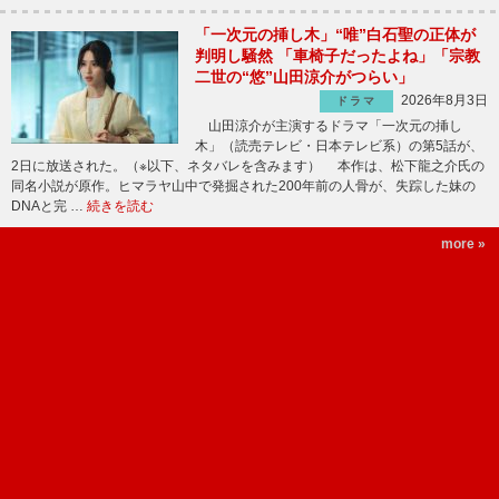
「一次元の挿し木」“唯”白石聖の正体が
判明し騒然 「車椅子だったよね」「宗教
二世の“悠”山田涼介がつらい」
2026年8月3日
ドラマ
山田涼介が主演するドラマ「一次元の挿し
木」（読売テレビ・日本テレビ系）の第5話が、
2日に放送された。（※以下、ネタバレを含みます） 本作は、松下龍之介氏の
同名小説が原作。ヒマラヤ山中で発掘された200年前の人骨が、失踪した妹の
DNAと完 …
続きを読む
more »