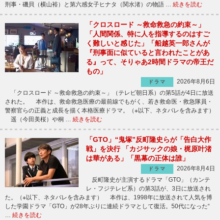
刑事・磯貝（横山裕）と第六感女子ヒナタ（関水渚）の物語 …
続きを読む
「クロスロード ～救命救急の約束～」
「人間関係、特に人を指導するのはすご
く難しいと感じた」「船越英一郎さんが
『刑事面に似ていると言われたことがあ
る』って、そりゃあ2時間ドラマの帝王だ
もの」
2026年8月6日
ドラマ
「クロスロード ～救命救急の約束～」（テレビ朝日系）の第5話が4日に放送
された。 本作は、救命救急医療の最前線でもがく、若き救命医・救急隊員・
警察官らの正義と成長を描く本格医療ドラマ。（※以下、ネタバレを含みます）
遥（今田美桜）や桐 …
続きを読む
「GTO」“鬼塚”反町隆史らが「告白大作
戦」を決行 「カジサックの娘・梶原叶渚
は華がある」「黒幕の正体は誰」
2026年8月4日
ドラマ
反町隆史が主演するドラマ「GTO」（カンテ
レ・フジテレビ系）の第3話が、3日に放送され
た。（※以下、ネタバレを含みます） 本作は、1998年に放送されて人気を博
した学園ドラマ「GTO」が28年ぶりに連続ドラマとして復活。50代になった“
…
続きを読む