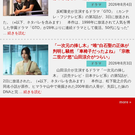
2026年8月4日
ドラマ
反町隆史が主演するドラマ「GTO」（カンテ
レ・フジテレビ系）の第3話が、3日に放送され
た。（※以下、ネタバレを含みます） 本作は、1998年に放送されて人気を博
した学園ドラマ「GTO」が28年ぶりに連続ドラマとして復活。50代になった“
…
続きを読む
「一次元の挿し木」“唯”白石聖の正体が
判明し騒然 「車椅子だったよね」「宗教
二世の“悠”山田涼介がつらい」
2026年8月3日
ドラマ
山田涼介が主演するドラマ「一次元の挿し
木」（読売テレビ・日本テレビ系）の第5話が、
2日に放送された。（※以下、ネタバレを含みます） 本作は、松下龍之介氏の
同名小説が原作。ヒマラヤ山中で発掘された200年前の人骨が、失踪した妹の
DNAと完 …
続きを読む
more »