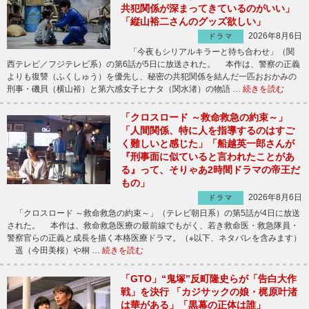
共犯関係が深まってきているのがいい」
「縦山裕二さんのグッズ欲しい」
2026年8月6日
ドラマ
「今夜もシリアルキラーと待ち合わせ」（関
西テレビ／フジテレビ系）の第6話が5日に放送された。 本作は、警察の正義
よりも復讐（ふくしゅう）を優先し、秘密の共犯関係を結んだ一匹おおかみの
刑事・磯貝（横山裕）と第六感女子ヒナタ（関水渚）の物語 …
続きを読む
「クロスロード ～救命救急の約束～」
「人間関係、特に人を指導するのはすご
く難しいと感じた」「船越英一郎さんが
『刑事面に似ていると言われたことがあ
る』って、そりゃあ2時間ドラマの帝王だ
もの」
2026年8月6日
ドラマ
「クロスロード ～救命救急の約束～」（テレビ朝日系）の第5話が4日に放送
された。 本作は、救命救急医療の最前線でもがく、若き救命医・救急隊員・
警察官らの正義と成長を描く本格医療ドラマ。（※以下、ネタバレを含みます）
遥（今田美桜）や桐 …
続きを読む
「GTO」“鬼塚”反町隆史らが「告白大作
戦」を決行 「カジサックの娘・梶原叶渚
は華がある」「黒幕の正体は誰」