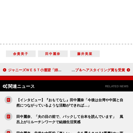
余貴美子
田中麗奈
藤井美菜
ジャニーズＷＥＳＴ小瀧望「姉ちゃんに抱きつかれる」 “家族から大人気”のエピソードを披露
アカデミー賞、作品賞は『シェイプ・オブ・ウォーター』 辻一弘がメイクアップ＆ヘアスタイリング賞を受賞
関連ニュース
RELATED NEWS
【インタビュー】『おもてなし』田中麗奈「今後は台湾や中国と自
然につながっているような活動ができれば…」
田中麗奈、「夫の目の前で、パックして台本を読んでいます」 風
呂上がりルーチンワークで結婚生活実感