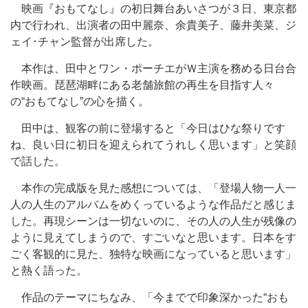
映画『おもてなし』の初日舞台あいさつが３日、東京都
内で行われ、出演者の田中麗奈、余貴美子、藤井美菜、ジ
ェイ･チャン監督が出席した。
本作は、田中とワン・ポーチエがＷ主演を務める日台合
作映画。琵琶湖畔にある老舗旅館の再生を目指す人々
の“おもてなし”の心を描く。
田中は、観客の前に登場すると「今日はひな祭りです
ね、良い日に初日を迎えられてうれしく思います」と笑顔
で話した。
本作の完成版を見た感想については、「登場人物一人一
人の人生のアルバムをめくっているような作品だと感じま
した。再現シーンは一切ないのに、その人の人生が残像の
ように見えてしまうので、すごいなと思います。日本をす
ごく客観的に見た、独特な映画になっていると思います」
と熱く語った。
作品のテーマにちなみ、「今までで印象深かった“おも