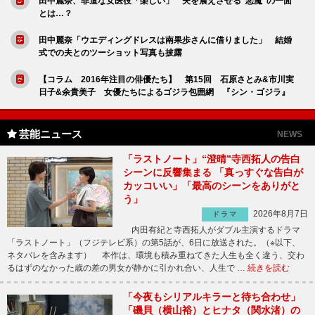
田中麗奈、非道な女医役「楽しい」 夫を震えさせる“悪魔”の一面
とは…？
田中麗奈「ウエディングドレスは南果歩さんに借りました」 結婚
式での夫とのツーショット写真も披露
【コラム 2016年注目の俳優たち】 第15回 石原さとみ&市川実
日子&余貴美子 女優たちによるゴジラ包囲網 『シン・ゴジラ』
芸能ニュース
NEWS
「ラストノート」“澄晴”寺西拓人の告白
シーンに反響集まる 「真っすぐな告白が
カッコいい」「最高のシーンをありがと
う」
2026年8月7日
ドラマ
内田有紀と寺西拓人がダブル主演するドラマ
「ラストノート」（フジテレビ系）の第5話が、6日に放送された。（※以下、
ネタバレを含みます） 本作は、環境も積み重ねてきた人生も全く違う、交わ
るはずのなかった歳の差の男女が静かに引かれ合い、人生で …
続きを読む
「今夜もシリアルキラーと待ち合わせ」
「磯貝（横山裕）とヒナタ（関水渚）の