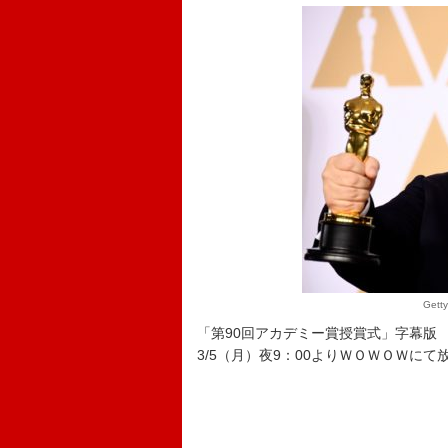
Get
「第90回アカデミー賞授賞式」字幕版
3/5（月）夜9：00よりＷＯＷＯＷにて