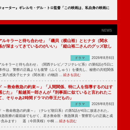
ウォーター』ギレルモ・デル・トロ監督「この映画は、私自身の映画に
NEWS
アルキラーと待ち合わせ」「磯貝（横山裕）とヒナタ（関水
係が深まってきているのがいい」「縦山裕二さんのグッズ欲し
2026年8月6日
ドラマ
ルキラーと待ち合わせ」（関西テレビ／フジテレビ系）の第6話が5日に
本作は、警察の正義よりも復讐（ふくしゅう）を優先し、秘密の共犯関係
と第六感女子ヒナタ（関水渚）の物語 …
続きを読む
ド ～救命救急の約束～」「人間関係、特に人を指導するのはす
感じた」「船越英一郎さんが『刑事面に似ていると言われたこ
て、そりゃあ2時間ドラマの帝王だもの」
2026年8月6日
ドラマ
 ～救命救急の約束～」（テレビ朝日系）の第5話が4日に放送された。
急医療の最前線でもがく、若き救命医・救急隊員・警察官らの正義と成
を含みます） 遥（今田美桜）や桐 …
続きを読む