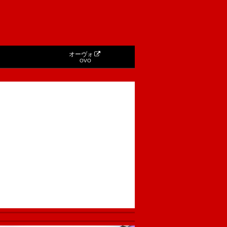
オーヴォ
OVO