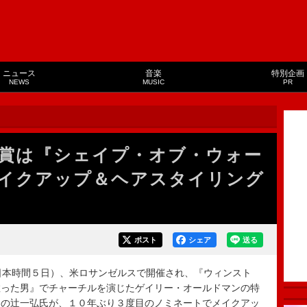
ニュース
音楽
特別企画
NEWS
MUSIC
PR
賞は『シェイプ・オブ・ウォー
イクアップ＆ヘアスタイリング
ポスト
シェア
送る
日本時間５日）、米ロサンゼルスで開催され、『ウィンスト
救った男』でチャーチルを演じたゲイリー・オールドマンの特
トの辻一弘氏が、１０年ぶり３度目のノミネートでメイクアッ