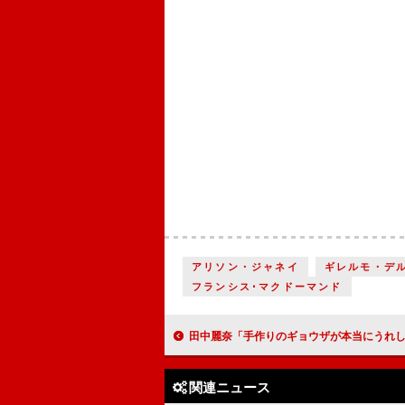
アリソン・ジャネイ
ギレルモ・デ
フランシス･マクドーマンド
田中麗奈「手作りのギョウザが本当にうれしかった」 中国で受けた“おもてなし”のエ
関連ニュース