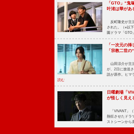
「GTO」“
叶渚は華があ
反町隆史が主演
された。（※以
園ドラマ「GTO
「一次元の挿
「宗教二世の
山田涼介が主演
が、2日に放送
説が原作。ヒマラ
読む
日曜劇場「V
が怪しく見え
「VIVANT」
熱狂させたドラ
ストシーンから直