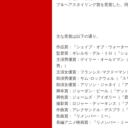
プ＆ヘアスタイリング賞を受賞した。
主な受賞は以下の通り。
作品賞：『シェイプ・オブ・ウォータ
監督賞：ギレルモ・デル・トロ（『シ
主演男優賞：ゲイリー・オールドマン
男』）
主演女優賞：フランシス･マクドーマン
助演男優賞：サム･ロックウェル（『ス
助演女優賞：アリソン・ジャネイ（『
脚本賞：ジョーダン・ピール（『ゲッ
脚色賞：ジェームズ・アイボリー（『
撮影賞：ロジャー・ディーキンス（『
作曲賞：アレクサンドル・デスプラ（
歌曲賞：『リメンバー・ミー』
長編アニメ映画賞：『リメンバー・ミ