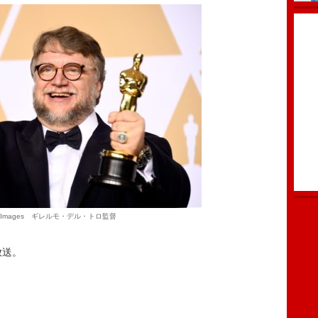
tyImages ギレルモ・デル・トロ監督
放送。