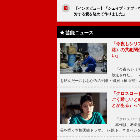
【インタビュー】『シェイプ・オブ・
対する愛を込めて作りました」
芸能ニュース
「今夜もシリ
渚）の共犯関
い」
「今夜もシリア
放送された。 
を結んだ一匹おおかみの刑事・磯貝（横山裕）
「クロスロー
ごく難しいと
とがある』っ
「クロスロード
本作は、救命救
長を描く本格医療ドラマ。（※以下、ネタバレ