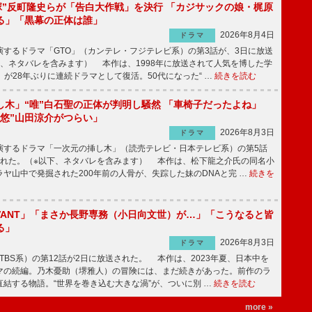
鬼塚”反町隆史らが「告白大作戦」を決行 「カジサックの娘・梶原
る」「黒幕の正体は誰」
2026年8月4日
ドラマ
するドラマ「GTO」（カンテレ・フジテレビ系）の第3話が、3日に放送
下、ネタバレを含みます） 本作は、1998年に放送されて人気を博した学
」が28年ぶりに連続ドラマとして復活。50代になった“ …
続きを読む
し木」“唯”白石聖の正体が判明し騒然 「車椅子だったよね」
“悠”山田涼介がつらい」
2026年8月3日
ドラマ
するドラマ「一次元の挿し木」（読売テレビ・日本テレビ系）の第5話
された。（※以下、ネタバレを含みます） 本作は、松下龍之介氏の同名小
ヤ山中で発掘された200年前の人骨が、失踪した妹のDNAと完 …
続きを
IVANT」「まさか長野専務（小日向文世）が…」「こうなると皆
る」
2026年8月3日
ドラマ
（TBS系）の第12話が2日に放送された。 本作は、2023年夏、日本中を
マの続編。乃木憂助（堺雅人）の冒険には、まだ続きがあった。前作のラ
結する物語。“世界を巻き込む大きな渦”が、ついに別 …
続きを読む
more »