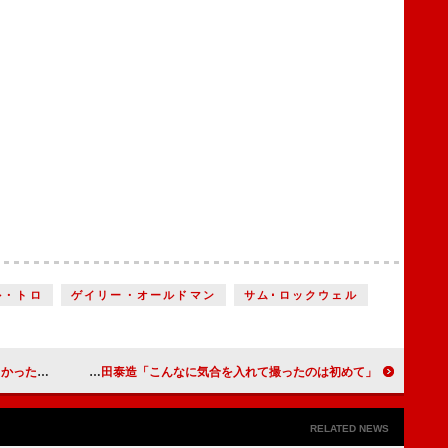
ル・トロ
ゲイリー・オールドマン
サム･ロックウェル
ピソードを披露
内野聖陽「原田さん、満州のことあまり分かってないね」 原田泰造「こんなに気合を入れて撮ったのは初めて」
RELATED NEWS