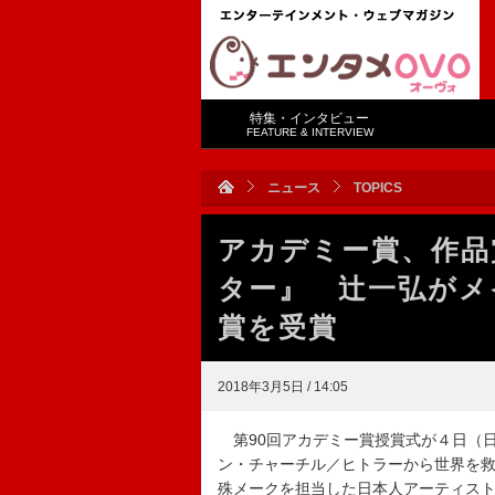
特集・インタビュー
FEATURE & INTERVIEW
ニュース
TOPICS
アカデミー賞、作品
ター』 辻一弘がメ
賞を受賞
2018年3月5日 / 14:05
第90回アカデミー賞授賞式が４日（
ン・チャーチル／ヒトラーから世界を
殊メークを担当した日本人アーティス