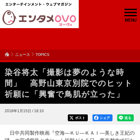
MENU
ニュース
TOPICS
染谷将太「撮影は夢のような時
間」 高野山東京別院でのヒット
祈願に「興奮で鳥肌が立った」
2018年1月15日 / 18:10
ポスト
シェア
送る
日中共同製作映画『空海―ＫＵ―ＫＡＩ―美しき王妃の