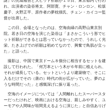
謎』の完成報告と大ヒット祈願が１５日、東京都内で行わ
れ、出演者の染谷将太、阿部寛、チャン・ロンロン、松坂
慶子、火野正平、原作者の夢枕獏氏、チェン・カイコー監
督が出席した。
この日、会場となったのは、空海由縁の高野山東京別
院。若き日の空海を演じた染谷は「まさかこういう形でヒ
ット祈願ができるとは思っていなかったので、うれしく光
栄。たき上げでの祈願は初めてなので、興奮で鳥肌が立っ
た」と語った。
撮影は、中国で東京ドーム８個分に相当するセットを建
設して行われた。「何万本という木が６年前に植えられ、
それが成長している。セットというより建築物で、そこに
入るだけでその（唐の）時代の街が広がっていた。夢のよ
うな時間だった」と感慨深げに振り返った。
空海のイメージについては「人間離れしたスーパースタ
ーだったけれど、映画における空海は、親しみやすく、ユ
ーモアや人間味が垣間見えるように演じた」と自信ありげ