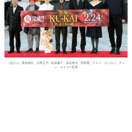
（左から）夢枕獏氏、火野正平、松坂慶子、染谷将太、阿部寛、チャン・ロンロン、チェ
ン・カイコー監督