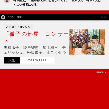
神木隆之介「染谷将太がいとおしいです」 豊川悦司「神木くんは
すごい役者になる」
J-POP・ROCK
「徹子の部屋」コンサー
ト
黒柳徹子、綾戸智恵、加山雄三、チ
ェリッシュ、松坂慶子、南こうせつ
大阪
2013/12/9
more »