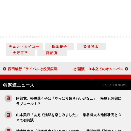
チェン・カイコー
松坂慶子
染谷将太
火野正平
阿部寛
西田敏行「ライバルは役所広司と村上虹郎」 ４度目の優秀助演男優賞で「最優秀、取りたい」
舞台「幕張の女」が開演 ３本立てのオムニバス
関連ニュース
RELATED NEWS
阿部寛、松嶋菜々子は「やっぱり超きれいだな…」 松嶋も阿部に
ラブコール！？
山本美月「あえて沈黙を楽しみました」 染谷将太＆池松壮亮とＣ
Ｍで初共演