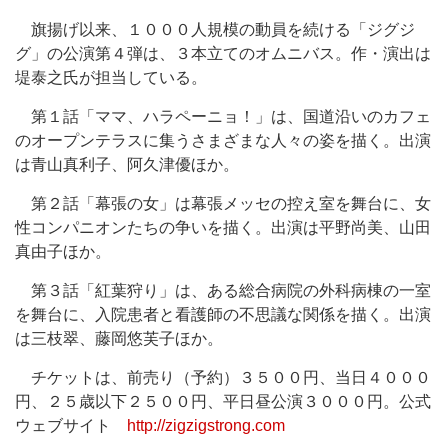
旗揚げ以来、１０００人規模の動員を続ける「ジグジ
グ」の公演第４弾は、３本立てのオムニバス。作・演出は
堤泰之氏が担当している。
第１話「ママ、ハラペーニョ！」は、国道沿いのカフェ
のオープンテラスに集うさまざまな人々の姿を描く。出演
は青山真利子、阿久津優ほか。
第２話「幕張の女」は幕張メッセの控え室を舞台に、女
性コンパニオンたちの争いを描く。出演は平野尚美、山田
真由子ほか。
第３話「紅葉狩り」は、ある総合病院の外科病棟の一室
を舞台に、入院患者と看護師の不思議な関係を描く。出演
は三枝翠、藤岡悠芙子ほか。
チケットは、前売り（予約）３５００円、当日４０００
円、２５歳以下２５００円、平日昼公演３０００円。公式
ウェブサイト
http://zigzigstrong.com