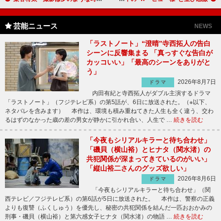
芸能ニュース
NEWS
「ラストノート」“澄晴”寺西拓人の告白
シーンに反響集まる 「真っすぐな告白が
カッコいい」「最高のシーンをありがと
う」
2026年8月7日
ドラマ
内田有紀と寺西拓人がダブル主演するドラマ
「ラストノート」（フジテレビ系）の第5話が、6日に放送された。（※以下、
ネタバレを含みます） 本作は、環境も積み重ねてきた人生も全く違う、交わ
るはずのなかった歳の差の男女が静かに引かれ合い、人生で …
続きを読む
「今夜もシリアルキラーと待ち合わせ」
「磯貝（横山裕）とヒナタ（関水渚）の
共犯関係が深まってきているのがいい」
「縦山裕二さんのグッズ欲しい」
2026年8月6日
ドラマ
「今夜もシリアルキラーと待ち合わせ」（関
西テレビ／フジテレビ系）の第6話が5日に放送された。 本作は、警察の正義
よりも復讐（ふくしゅう）を優先し、秘密の共犯関係を結んだ一匹おおかみの
刑事・磯貝（横山裕）と第六感女子ヒナタ（関水渚）の物語 …
続きを読む