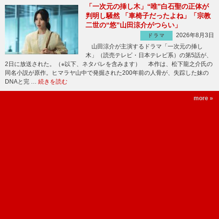
「一次元の挿し木」“唯”白石聖の正体が
判明し騒然 「車椅子だったよね」「宗教
二世の“悠”山田涼介がつらい」
2026年8月3日
ドラマ
山田涼介が主演するドラマ「一次元の挿し
木」（読売テレビ・日本テレビ系）の第5話が、
2日に放送された。（※以下、ネタバレを含みます） 本作は、松下龍之介氏の
同名小説が原作。ヒマラヤ山中で発掘された200年前の人骨が、失踪した妹の
DNAと完 …
続きを読む
more »