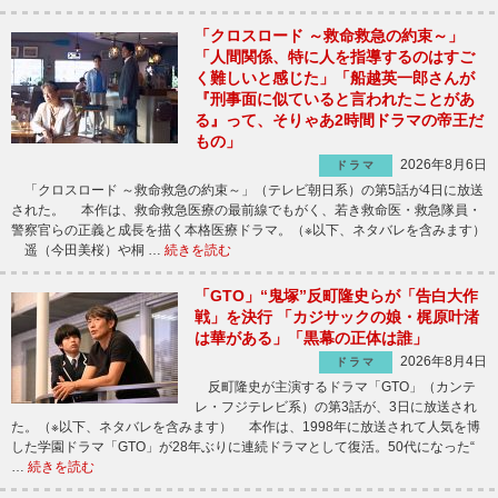
「クロスロード ～救命救急の約束～」
「人間関係、特に人を指導するのはすご
く難しいと感じた」「船越英一郎さんが
『刑事面に似ていると言われたことがあ
る』って、そりゃあ2時間ドラマの帝王だ
もの」
2026年8月6日
ドラマ
「クロスロード ～救命救急の約束～」（テレビ朝日系）の第5話が4日に放送
された。 本作は、救命救急医療の最前線でもがく、若き救命医・救急隊員・
警察官らの正義と成長を描く本格医療ドラマ。（※以下、ネタバレを含みます）
遥（今田美桜）や桐 …
続きを読む
「GTO」“鬼塚”反町隆史らが「告白大作
戦」を決行 「カジサックの娘・梶原叶渚
は華がある」「黒幕の正体は誰」
2026年8月4日
ドラマ
反町隆史が主演するドラマ「GTO」（カンテ
レ・フジテレビ系）の第3話が、3日に放送され
た。（※以下、ネタバレを含みます） 本作は、1998年に放送されて人気を博
した学園ドラマ「GTO」が28年ぶりに連続ドラマとして復活。50代になった“
…
続きを読む