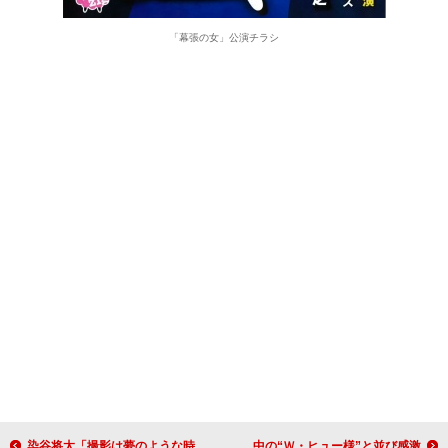
「幕張の女」公演チラシ
染谷将太「撮影は夢のような時間」 高野山東京別院でのヒット祈願に「興奮で鳥肌が立った」
斎藤工「芸能界に入って良かった」 来日中の“Ｗ・ヒュー様”と並び感激