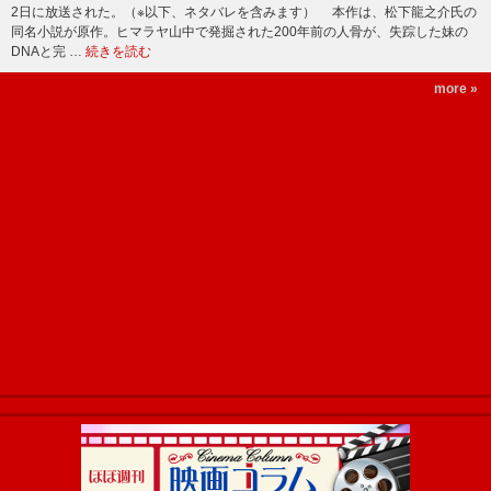
2日に放送された。（※以下、ネタバレを含みます） 本作は、松下龍之介氏の
同名小説が原作。ヒマラヤ山中で発掘された200年前の人骨が、失踪した妹の
DNAと完 …
続きを読む
more »