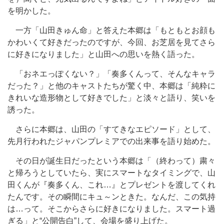
を明かした。
一方「山田きゅん命」と答えた本郷は「もともとお顔も
かわいくて好きだったのですが、今回、お芝居を見てさら
に好きになりました」と山田への思いを熱く語った。
「おネエっぽくない？」「奏多くんって、そんなキャラ
だった？」と他のキャストたちが驚く中、本郷は「純粋に
きれいな造形物として好きでした」と淡々と語り、笑いを
誘った。
さらに本郷は、山田の「すてきなエピソード」として、
先月行われたジャパンプレミアでの出来事を語り始めた。
その日が誕生日だったという本郷は「（終わって）粛々
と帰ろうとしていたら、実にスマートなタイミングで、山
田くんが『奏多くん、これ…』とプレゼントを渡してくれ
たんです。その瞬間にキュ～ンときた。なんだ、この気持
は…って。そこからさらに好きになりました。スマート過
ぎる」と“公開告白”して、会場を盛り上げた。