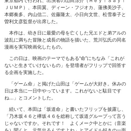
東京都内で行われ、出演者の山田涼介（Ｈｅｙ！Ｓａｙ！
ＪＵＭＰ）、本田翼、ディーン・フジオカ、蓮佛美沙子、
本郷奏多、内山信二、佐藤隆太、小日向文世、松雪泰子と
曽利文彦監督が出席した。
本作は、幼き日に最愛の母を亡くした兄エドと弟アルの
波乱に満ちた冒険と成長の物語を描いた、荒川弘氏の同名
漫画を実写映画化したもの。
この日は、映画のテーマでもある“命”にちなみ「これが
ないと生きていけないもの」を登壇者がフリップで回答す
る企画を実施した。
「ゲーム命」と掲げた山田は「ゲームが大好き。休みの
日は本当に一日中やっています。これがないと駄目です
ね…」とコメントした。
続いて、本田は「坂道命」と書いたフリップを披露し、
「乃木坂４６と欅坂４６を総称して坂道グループって言う
じゃないですか。それです！ よくメーク中とかに（音楽
を）聞くと、元気出るんですよね」とアイドル好きの一面