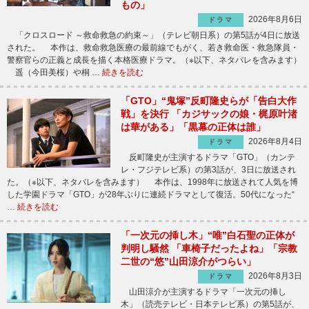
もの」
2026年8月6日
ドラマ
「クロスロード ～救命救急の約束～」（テレビ朝日系）の第5話が4日に放送
された。 本作は、救命救急医療の最前線でもがく、若き救命医・救急隊員・
警察官らの正義と成長を描く本格医療ドラマ。（※以下、ネタバレを含みます）
遥（今田美桜）や桐 …
続きを読む
「GTO」“鬼塚”反町隆史らが「告白大作
戦」を決行 「カジサックの娘・梶原叶渚
は華がある」「黒幕の正体は誰」
2026年8月4日
ドラマ
反町隆史が主演するドラマ「GTO」（カンテ
レ・フジテレビ系）の第3話が、3日に放送され
た。（※以下、ネタバレを含みます） 本作は、1998年に放送されて人気を博
した学園ドラマ「GTO」が28年ぶりに連続ドラマとして復活。50代になった“
…
続きを読む
「一次元の挿し木」“唯”白石聖の正体が
判明し騒然 「車椅子だったよね」「宗教
二世の“悠”山田涼介がつらい」
2026年8月3日
ドラマ
山田涼介が主演するドラマ「一次元の挿し
木」（読売テレビ・日本テレビ系）の第5話が、