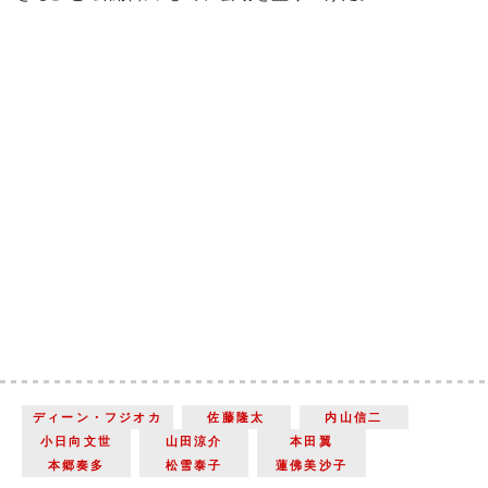
ディーン・フジオカ
佐藤隆太
内山信二
小日向文世
山田涼介
本田翼
本郷奏多
松雪泰子
蓮佛美沙子