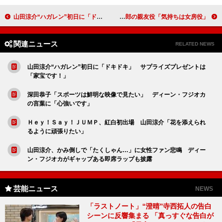
山田涼介“ハガレン”初日に「ドキドキ」 サプライズプレゼントは「家宝です！」
山田裕貴「いい奥さんになれたら…」 健太郎の親友役「気持ちは女房役」
関連ニュース
RELATED NEWS
山田涼介“ハガレン”初日に「ドキドキ」 サプライズプレゼントは
「家宝です！」
深田恭子「スポーツは鮮明な映像で見たい」 ディーン・フジオカ
の言葉に「心強いです」
Ｈｅｙ！Ｓａｙ！ＪＵＭＰ、紅白初出場 山田涼介「花を添えられ
るように頑張りたい」
山田涼介、かみ倒しで「たくしゃん…」に女性ファン悲鳴 ディー
ン・フジオカがギャップある即席ラップも披露
芸能ニュース
NEWS
「ラストノート」“澄晴”寺西拓人の告白
シーンに反響集まる 「真っすぐな告白が