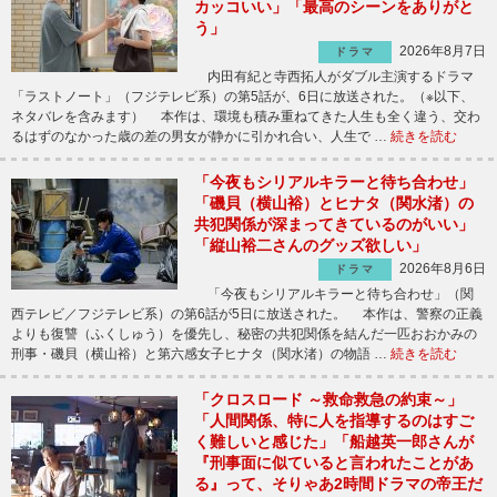
カッコいい」「最高のシーンをありがと
う」
2026年8月7日
ドラマ
内田有紀と寺西拓人がダブル主演するドラマ
「ラストノート」（フジテレビ系）の第5話が、6日に放送された。（※以下、
ネタバレを含みます） 本作は、環境も積み重ねてきた人生も全く違う、交わ
るはずのなかった歳の差の男女が静かに引かれ合い、人生で …
続きを読む
「今夜もシリアルキラーと待ち合わせ」
「磯貝（横山裕）とヒナタ（関水渚）の
共犯関係が深まってきているのがいい」
「縦山裕二さんのグッズ欲しい」
2026年8月6日
ドラマ
「今夜もシリアルキラーと待ち合わせ」（関
西テレビ／フジテレビ系）の第6話が5日に放送された。 本作は、警察の正義
よりも復讐（ふくしゅう）を優先し、秘密の共犯関係を結んだ一匹おおかみの
刑事・磯貝（横山裕）と第六感女子ヒナタ（関水渚）の物語 …
続きを読む
「クロスロード ～救命救急の約束～」
「人間関係、特に人を指導するのはすご
く難しいと感じた」「船越英一郎さんが
『刑事面に似ていると言われたことがあ
る』って、そりゃあ2時間ドラマの帝王だ