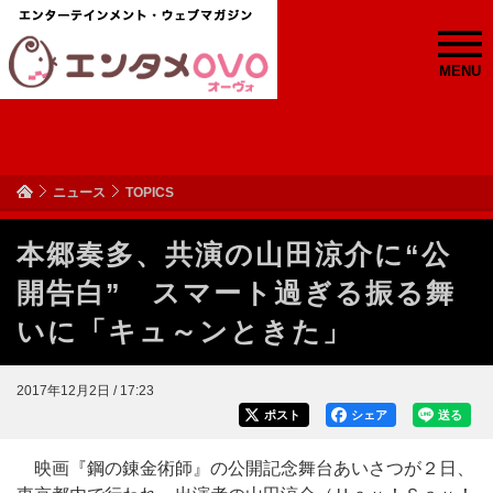
MENU
ニュース
TOPICS
本郷奏多、共演の山田涼介に“公
開告白” スマート過ぎる振る舞
いに「キュ～ンときた」
2017年12月2日 / 17:23
ポスト
シェア
送る
映画『鋼の錬金術師』の公開記念舞台あいさつが２日、