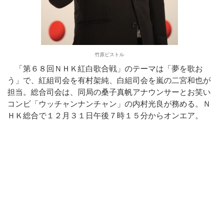
竹原ピストル
「第６８回ＮＨＫ紅白歌合戦」のテーマは「夢を歌お
う」で、紅組司会を有村架純、白組司会を嵐の二宮和也が
担当。総合司会は、同局の桑子真帆アナウンサーとお笑い
コンビ「ウッチャンナンチャン」の内村光良が務める。Ｎ
ＨＫ総合で１２月３１日午後７時１５分からオンエア。