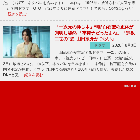
た。（※以下、ネタバレを含みます） 本作は、1998年に放送されて人気を博
した学園ドラマ「GTO」が28年ぶりに連続ドラマとして復活。50代になった“
…
続きを読む
「一次元の挿し木」“唯”白石聖の正体が
判明し騒然 「車椅子だったよね」「宗教
二世の“悠”山田涼介がつらい」
2026年8月3日
ドラマ
山田涼介が主演するドラマ「一次元の挿し
木」（読売テレビ・日本テレビ系）の第5話が、
2日に放送された。（※以下、ネタバレを含みます） 本作は、松下龍之介氏の
同名小説が原作。ヒマラヤ山中で発掘された200年前の人骨が、失踪した妹の
DNAと完 …
続きを読む
more »