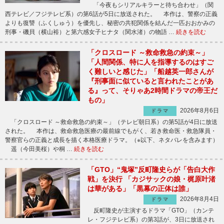
「今夜もシリアルキラーと待ち合わせ」（関
西テレビ／フジテレビ系）の第6話が5日に放送された。 本作は、警察の正義
よりも復讐（ふくしゅう）を優先し、秘密の共犯関係を結んだ一匹おおかみの
刑事・磯貝（横山裕）と第六感女子ヒナタ（関水渚）の物語 …
続きを読む
「クロスロード ～救命救急の約束～」
「人間関係、特に人を指導するのはすご
く難しいと感じた」「船越英一郎さんが
『刑事面に似ていると言われたことがあ
る』って、そりゃあ2時間ドラマの帝王だ
もの」
2026年8月6日
ドラマ
「クロスロード ～救命救急の約束～」（テレビ朝日系）の第5話が4日に放送
された。 本作は、救命救急医療の最前線でもがく、若き救命医・救急隊員・
警察官らの正義と成長を描く本格医療ドラマ。（※以下、ネタバレを含みます）
遥（今田美桜）や桐 …
続きを読む
「GTO」“鬼塚”反町隆史らが「告白大作
戦」を決行 「カジサックの娘・梶原叶渚
は華がある」「黒幕の正体は誰」
2026年8月4日
ドラマ
反町隆史が主演するドラマ「GTO」（カンテ
レ・フジテレビ系）の第3話が、3日に放送され