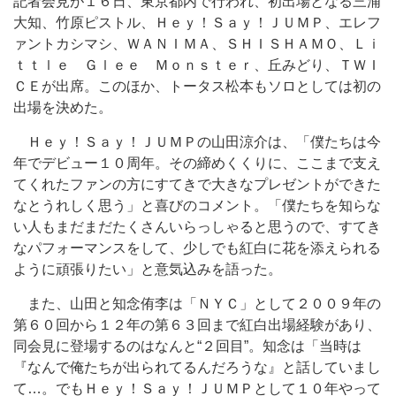
記者会見が１６日、東京都内で行われ、初出場となる三浦
大知、竹原ピストル、Ｈｅｙ！Ｓａｙ！ＪＵＭＰ、エレフ
ァントカシマシ、ＷＡＮＩＭＡ、ＳＨＩＳＨＡＭＯ、Ｌｉ
ｔｔｌｅ Ｇｌｅｅ Ｍｏｎｓｔｅｒ、丘みどり、ＴＷＩ
ＣＥが出席。このほか、トータス松本もソロとしては初の
出場を決めた。
Ｈｅｙ！Ｓａｙ！ＪＵＭＰの山田涼介は、「僕たちは今
年でデビュー１０周年。その締めくくりに、ここまで支え
てくれたファンの方にすてきで大きなプレゼントができた
なとうれしく思う」と喜びのコメント。「僕たちを知らな
い人もまだまだたくさんいらっしゃると思うので、すてき
なパフォーマンスをして、少しでも紅白に花を添えられる
ように頑張りたい」と意気込みを語った。
また、山田と知念侑李は「ＮＹＣ」として２００９年の
第６０回から１２年の第６３回まで紅白出場経験があり、
同会見に登場するのはなんと“２回目”。知念は「当時は
『なんで俺たちが出られてるんだろうな』と話していまし
て…。でもＨｅｙ！Ｓａｙ！ＪＵＭＰとして１０年やって