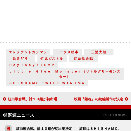
エレファントカシマシ
トータス松本
三浦大知
丘みどり
竹原ピストル
紅白歌合戦
Ｈｅｙ！Ｓａｙ！ＪＵＭＰ
Ｌｉｔｔｌｅ Ｇｌｅｅ Ｍｏｎｓｔｅｒ（リトルグリーモンス
ター）
ＳＨＩＳＨＡＭＯ ＴＷＩＣＥ ＷＡＮＩＭＡ
紅白歌合戦、計１０組が初出場決定！ 紅組はＳＨＩＳＨＡＭＯ、リトグリら
小栗旬「主役が僕じゃなくなってるかも」 大ヒット映画『銀魂』の続編製作が決定！
関連ニュース
RELATED NEWS
紅白歌合戦、計１０組が初出場決定！ 紅組はＳＨＩＳＨＡＭＯ、