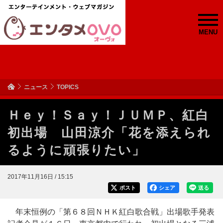
MENU
ニュース
TOPICS
Ｈｅｙ！Ｓａｙ！ＪＵＭＰ、紅白
初出場 山田涼介「花を添えられ
るように頑張りたい」
2017年11月16日 / 15:15
ポスト
シェア
送る
年末恒例の「第６８回ＮＨＫ紅白歌合戦」出場歌手発表