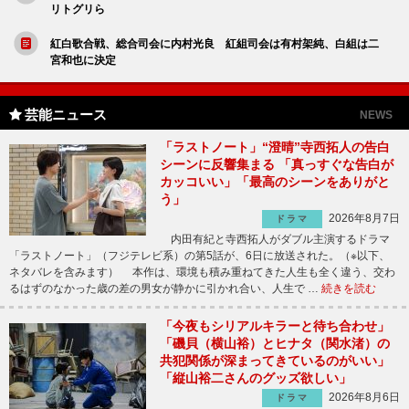
リトグリら
紅白歌合戦、総合司会に内村光良 紅組司会は有村架純、白組は二
宮和也に決定
芸能ニュース
NEWS
「ラストノート」“澄晴”寺西拓人の告白
シーンに反響集まる 「真っすぐな告白が
カッコいい」「最高のシーンをありがと
う」
2026年8月7日
ドラマ
内田有紀と寺西拓人がダブル主演するドラマ
「ラストノート」（フジテレビ系）の第5話が、6日に放送された。（※以下、
ネタバレを含みます） 本作は、環境も積み重ねてきた人生も全く違う、交わ
るはずのなかった歳の差の男女が静かに引かれ合い、人生で …
続きを読む
「今夜もシリアルキラーと待ち合わせ」
「磯貝（横山裕）とヒナタ（関水渚）の
共犯関係が深まってきているのがいい」
「縦山裕二さんのグッズ欲しい」
2026年8月6日
ドラマ