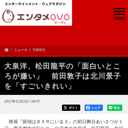
MENU
ニュース
TOPICS
大泉洋、松田龍平の「面白いとこ
ろが嫌い」 前田敦子は北川景子
を「すごいきれい」
2017年12月1日 / 18:47
ポスト
シェア
送る
映画『探偵はＢＡＲにいる３』の初日舞台あいさつが１