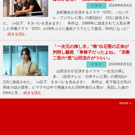
2026年8月4日
ドラマ
反町隆史が主演するドラマ「GTO」（カンテ
レ・フジテレビ系）の第3話が、3日に放送され
た。（※以下、ネタバレを含みます） 本作は、1998年に放送されて人気を博
した学園ドラマ「GTO」が28年ぶりに連続ドラマとして復活。50代になった“
…
続きを読む
「一次元の挿し木」“唯”白石聖の正体が
判明し騒然 「車椅子だったよね」「宗教
二世の“悠”山田涼介がつらい」
2026年8月3日
ドラマ
山田涼介が主演するドラマ「一次元の挿し
木」（読売テレビ・日本テレビ系）の第5話が、
2日に放送された。（※以下、ネタバレを含みます） 本作は、松下龍之介氏の
同名小説が原作。ヒマラヤ山中で発掘された200年前の人骨が、失踪した妹の
DNAと完 …
続きを読む
more »