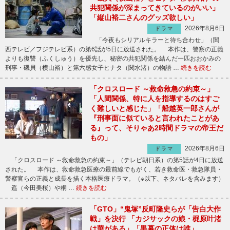
共犯関係が深まってきているのがいい」
「縦山裕二さんのグッズ欲しい」
2026年8月6日
ドラマ
「今夜もシリアルキラーと待ち合わせ」（関
西テレビ／フジテレビ系）の第6話が5日に放送された。 本作は、警察の正義
よりも復讐（ふくしゅう）を優先し、秘密の共犯関係を結んだ一匹おおかみの
刑事・磯貝（横山裕）と第六感女子ヒナタ（関水渚）の物語 …
続きを読む
「クロスロード ～救命救急の約束～」
「人間関係、特に人を指導するのはすご
く難しいと感じた」「船越英一郎さんが
『刑事面に似ていると言われたことがあ
る』って、そりゃあ2時間ドラマの帝王だ
もの」
2026年8月6日
ドラマ
「クロスロード ～救命救急の約束～」（テレビ朝日系）の第5話が4日に放送
された。 本作は、救命救急医療の最前線でもがく、若き救命医・救急隊員・
警察官らの正義と成長を描く本格医療ドラマ。（※以下、ネタバレを含みます）
遥（今田美桜）や桐 …
続きを読む
「GTO」“鬼塚”反町隆史らが「告白大作
戦」を決行 「カジサックの娘・梶原叶渚
は華がある」「黒幕の正体は誰」