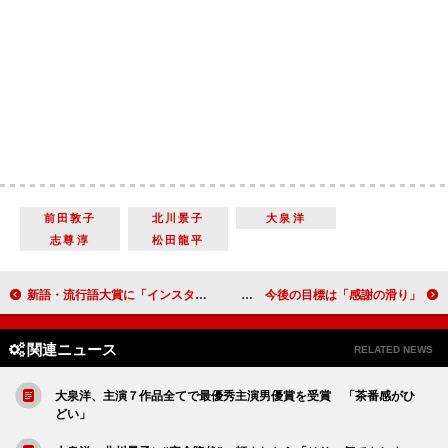
前田敦子
北川景子
大泉洋
志尊淳
松田龍平
新語・流行語大賞に「インスタ映え」「忖度」 ブルゾンの「３５億」“トップ１０”入りも欠席
浅田真央が「菊池寛賞」を受賞 今後の目標は「感謝の滑り」
関連ニュース
RELATED NEWS
大泉洋、主演７作品全てで最優秀主演男優賞を受賞 「茶番感がひ
どい」