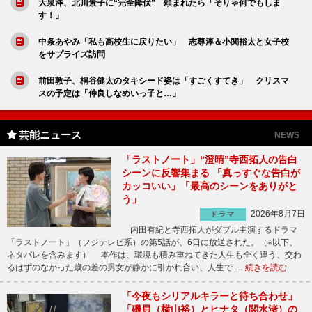
大泉洋、北川景子に“完全降伏” 頼まれたら「そりゃ何でもしま
す！」
中条あやみ「私も高校生に戻りたい」 志尊淳＆小関裕太と女子校
をサプライズ訪問
前田敦子、桐谷健太のタキシード姿は「すごくすてき」 クリスマ
スの予定は「仲良しなめいっ子と…」
芸能ニュース
NEWS
「ラストノート」“澄晴”寺西拓人の告白
シーンに反響集まる 「真っすぐな告白が
カッコいい」「最高のシーンをありがと
う」
2026年8月7日
ドラマ
内田有紀と寺西拓人がダブル主演するドラマ
「ラストノート」（フジテレビ系）の第5話が、6日に放送された。（※以下、
ネタバレを含みます） 本作は、環境も積み重ねてきた人生も全く違う、交わ
るはずのなかった歳の差の男女が静かに引かれ合い、人生で …
続きを読む
「今夜もシリアルキラーと待ち合わせ」
「磯貝（横山裕）とヒナタ（関水渚）の