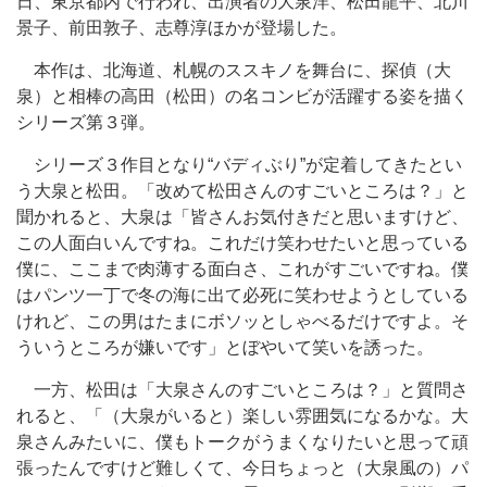
日、東京都内で行われ、出演者の大泉洋、松田龍平、北川
景子、前田敦子、志尊淳ほかが登場した。
本作は、北海道、札幌のススキノを舞台に、探偵（大
泉）と相棒の高田（松田）の名コンビが活躍する姿を描く
シリーズ第３弾。
シリーズ３作目となり“バディぶり”が定着してきたとい
う大泉と松田。「改めて松田さんのすごいところは？」と
聞かれると、大泉は「皆さんお気付きだと思いますけど、
この人面白いんですね。これだけ笑わせたいと思っている
僕に、ここまで肉薄する面白さ、これがすごいですね。僕
はパンツ一丁で冬の海に出て必死に笑わせようとしている
けれど、この男はたまにボソッとしゃべるだけですよ。そ
ういうところが嫌いです」とぼやいて笑いを誘った。
一方、松田は「大泉さんのすごいところは？」と質問さ
れると、「（大泉がいると）楽しい雰囲気になるかな。大
泉さんみたいに、僕もトークがうまくなりたいと思って頑
張ったんですけど難しくて、今日ちょっと（大泉風の）パ