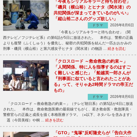
「今夜もシリアルキラーと待ち合わせ」
「磯貝（横山裕）とヒナタ（関水渚）の
共犯関係が深まってきているのがいい」
「縦山裕二さんのグッズ欲しい」
2026年8月6日
ドラマ
「今夜もシリアルキラーと待ち合わせ」（関
西テレビ／フジテレビ系）の第6話が5日に放送された。 本作は、警察の正義
よりも復讐（ふくしゅう）を優先し、秘密の共犯関係を結んだ一匹おおかみの
刑事・磯貝（横山裕）と第六感女子ヒナタ（関水渚）の物語 …
続きを読む
「クロスロード ～救命救急の約束～」
「人間関係、特に人を指導するのはすご
く難しいと感じた」「船越英一郎さんが
『刑事面に似ていると言われたことがあ
る』って、そりゃあ2時間ドラマの帝王だ
もの」
2026年8月6日
ドラマ
「クロスロード ～救命救急の約束～」（テレビ朝日系）の第5話が4日に放送
された。 本作は、救命救急医療の最前線でもがく、若き救命医・救急隊員・
警察官らの正義と成長を描く本格医療ドラマ。（※以下、ネタバレを含みます）
遥（今田美桜）や桐 …
続きを読む
「GTO」“鬼塚”反町隆史らが「告白大作