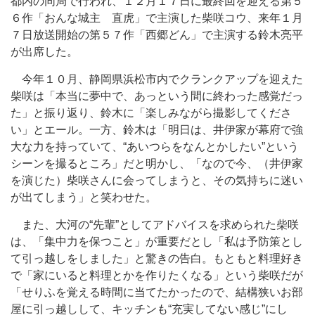
都内の同局で行われ、１２月１７日に最終回を迎える第５
６作「おんな城主 直虎」で主演した柴咲コウ、来年１月
７日放送開始の第５７作「西郷どん」で主演する鈴木亮平
が出席した。
今年１０月、静岡県浜松市内でクランクアップを迎えた
柴咲は「本当に夢中で、あっという間に終わった感覚だっ
た」と振り返り、鈴木に「楽しみながら撮影してくださ
い」とエール。一方、鈴木は「明日は、井伊家が幕府で強
大な力を持っていて、“あいつらをなんとかしたい”という
シーンを撮るところ」だと明かし、「なので今、（井伊家
を演じた）柴咲さんに会ってしまうと、その気持ちに迷い
が出てしまう」と笑わせた。
また、大河の“先輩”としてアドバイスを求められた柴咲
は、「集中力を保つこと」が重要だとし「私は予防策とし
て引っ越しをしました」と驚きの告白。もともと料理好き
で「家にいると料理とかを作りたくなる」という柴咲だが
「せりふを覚える時間に当てたかったので、結構狭いお部
屋に引っ越しして、キッチンも“充実してない感じ”にし