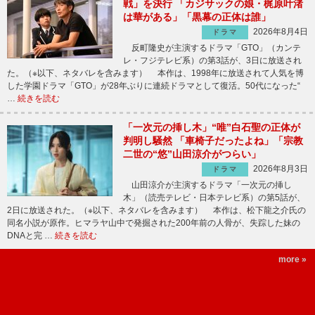
戦」を決行 「カジサックの娘・梶原叶渚
は華がある」「黒幕の正体は誰」
2026年8月4日
ドラマ
反町隆史が主演するドラマ「GTO」（カンテ
レ・フジテレビ系）の第3話が、3日に放送され
た。（※以下、ネタバレを含みます） 本作は、1998年に放送されて人気を博
した学園ドラマ「GTO」が28年ぶりに連続ドラマとして復活。50代になった“
…
続きを読む
「一次元の挿し木」“唯”白石聖の正体が
判明し騒然 「車椅子だったよね」「宗教
二世の“悠”山田涼介がつらい」
2026年8月3日
ドラマ
山田涼介が主演するドラマ「一次元の挿し
木」（読売テレビ・日本テレビ系）の第5話が、
2日に放送された。（※以下、ネタバレを含みます） 本作は、松下龍之介氏の
同名小説が原作。ヒマラヤ山中で発掘された200年前の人骨が、失踪した妹の
DNAと完 …
続きを読む
more »