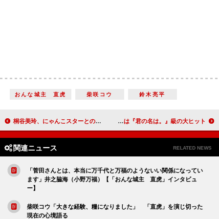
おんな城主 直虎
柴咲コウ
鈴木亮平
桐谷美玲、にゃんこスターとの共演に「やったぜ」 大ブレイクのにゃんこスター、今年の漢字は「猫」
菅田将暉＆桐谷健太、ムチャぶりにも『火花』主題歌を生披露 目指すは『君の名は。』級の大ヒット！？
関連ニュース
RELATED NEWS
「菅田さんとは、本当に万千代と万福のようないい関係になってい
ます」井之脇海（小野万福）【「おんな城主 直虎」インタビュ
ー】
柴咲コウ「大きな経験、糧になりました」 「直虎」を演じ切った
現在の心境語る