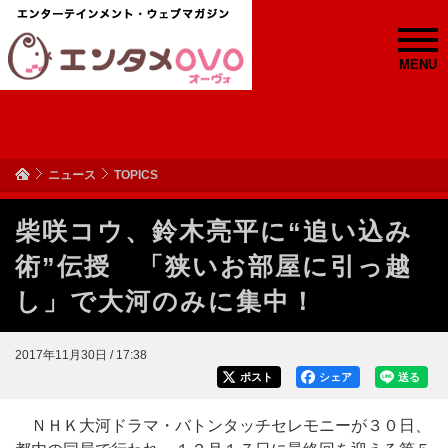
MENU
ニュース
TOPICS
柴咲コウ、鈴木亮平に“追い込み
術”伝授 「狭いお部屋に引っ越
し」で大河のみに集中！
2017年11月30日 / 17:38
ポスト
シェア
送る
ＮＨＫ大河ドラマ・バトンタッチセレモニーが３０日、