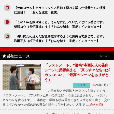
【芸能コラム】クライマックス目前！深みを増した俳優たちの演技
に注目！ 「おんな城主 直虎」
「この１年を振り返ると、そんなにたっていた？という感じです」
柴咲コウ（井伊直虎）４【「おんな城主 直虎」インタビュー】
「長い間ため込んだ貯金を散財するような気持ちで演じています」
和田正人（松下常慶）【「おんな城主 直虎」インタビュー】
芸能ニュース
NEWS
「ラストノート」“澄晴”寺西拓人の告白
シーンに反響集まる 「真っすぐな告白が
カッコいい」「最高のシーンをありがと
う」
2026年8月7日
ドラマ
内田有紀と寺西拓人がダブル主演するドラマ
「ラストノート」（フジテレビ系）の第5話が、6日に放送された。（※以下、
ネタバレを含みます） 本作は、環境も積み重ねてきた人生も全く違う、交わ
るはずのなかった歳の差の男女が静かに引かれ合い、人生で …
続きを読む