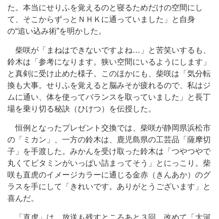
た。本当にせりふを覚えるのと寝るためだけの空間にし
て、そこからずっとＮＨＫに通っていました」と自身
の“追い込み術”を明かした。
柴咲が「まねはできないですよね…」と苦笑いするも、
鈴木は「参考になります。狭い空間にいるようにします」
と真剣に受け止めた様子。このほかにも、柴咲は「気分転
換も大事。せりふを覚えると脳みそが疲れるので、私はジ
ムに通い、体を使ってバランスを取っていました」と長丁
場を乗り切る秘訣（ひけつ）を伝授した。
恒例となったプレゼント交換では、柴咲が静岡県浜松市
の「ミカン」、一方の鈴木は、鹿児島県の工芸品「薩摩切
子」を手渡した。みかんを受け取った鈴木は「つやつやで
丸くてビタミンがいっぱい詰まってそう」とにっこり。柴
咲も直虎のイメージカラーに通じる金赤（きんあか）のグ
ラスを手にして「きれいです。ありがとうございます」と
喜んだ。
「直虎」は、放送も残すところあと３回。改めて「大河