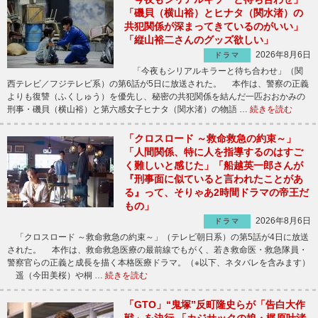
「磯貝（横山裕）とヒナタ（関水渚）の
共犯関係が深まってきているのがいい」
「縦山裕二さんのグッズ欲しい」
2026年8月6日
ドラマ
「今夜もシリアルキラーと待ち合わせ」（関
西テレビ／フジテレビ系）の第6話が5日に放送された。 本作は、警察の正義
よりも復讐（ふくしゅう）を優先し、秘密の共犯関係を結んだ一匹おおかみの
刑事・磯貝（横山裕）と第六感女子ヒナタ（関水渚）の物語 …
続きを読む
「クロスロード ～救命救急の約束～」
「人間関係、特に人を指導するのはすご
く難しいと感じた」「船越英一郎さんが
『刑事面に似ていると言われたことがあ
る』って、そりゃあ2時間ドラマの帝王だ
もの」
2026年8月6日
ドラマ
「クロスロード ～救命救急の約束～」（テレビ朝日系）の第5話が4日に放送
された。 本作は、救命救急医療の最前線でもがく、若き救命医・救急隊員・
警察官らの正義と成長を描く本格医療ドラマ。（※以下、ネタバレを含みます）
遥（今田美桜）や桐 …
続きを読む
「GTO」“鬼塚”反町隆史らが「告白大作