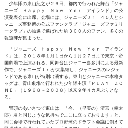
少年隊の東山紀之が２６日、都内で行われた舞台「ジャ
ニーズ Ｈａｐｐｙ Ｎｅｗ Ｙｅｒ アイランド」の公
演発表会に出席。会場には、ジャニーズＪｒ．４０人とジ
ャニーズ事務所の公式ファンクラブ「ジャニーズファミリ
ークラブ」の抽選で選ばれた約３００人のファン、多くの
報道陣が集まった。
「ジャニーズ Ｈａｐｐｙ Ｎｅｗ Ｙｅｒ アイラン
ド」は、２０１８年１月１日から１月２７日まで東京・帝
国劇場で上演される。同舞台はジャニー喜多川による最新
作で、ジャニーズＪｒ.が大集結し、ジャニーズのレジェ
ンドである東山が特別出演する。東山とジャニーの本格タ
ッグは、青山劇場で行われた少年隊主演「ＰＬＡＹ ＺＯ
ＮＥ」（１９６８～２００８）以来９年４カ月ぶりとな
る。
冒頭のあいさつで東山は、「今、（早実の）清宮（幸太
郎）君と同じような気持ちでここに立っております」と、
同じ会場で行われていたプロ野球のドラフト会議に例えて