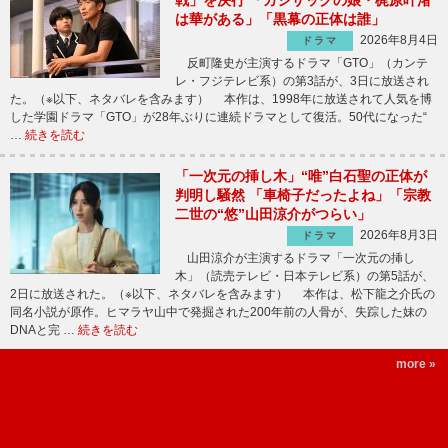
戦」を決行 「カジサックの娘・梶原叶渚
は華がある」「黒幕の正体は誰」
2026年8月4日
ドラマ
反町隆史が主演するドラマ「GTO」（カンテ
レ・フジテレビ系）の第3話が、3日に放送され
た。（※以下、ネタバレを含みます） 本作は、1998年に放送されて人気を博
した学園ドラマ「GTO」が28年ぶりに連続ドラマとして復活。50代になった“
…
続きを読む
「一次元の挿し木」“唯”白石聖の正体が
判明し騒然 「車椅子だったよね」「宗教
二世の“悠”山田涼介がつらい」
2026年8月3日
ドラマ
山田涼介が主演するドラマ「一次元の挿し
木」（読売テレビ・日本テレビ系）の第5話が、
2日に放送された。（※以下、ネタバレを含みます） 本作は、松下龍之介氏の
同名小説が原作。ヒマラヤ山中で発掘された200年前の人骨が、失踪した妹の
DNAと完 …
続きを読む
more »