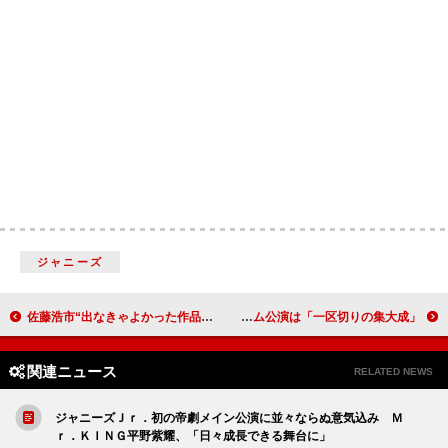
ジャニーズ
佐藤浩市“出なきゃよかった作品”は秘密！ 「さすがに３７年役者やってますと…」
乃木坂４６、共演の犬猫にメロメロ 秋元真夏、初の東京ドーム公演は「一区切りの集大成」
関連ニュース
RELATED NEWS
ジャニーズＪｒ．初の帝劇メイン公演に並々ならぬ意気込み Ｍ
ｒ．ＫＩＮＧ平野紫耀、「日々成長できる舞台に」