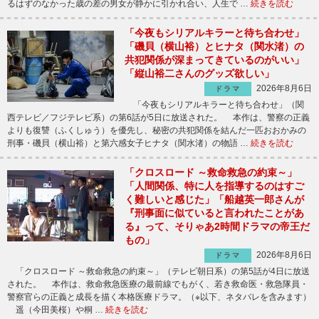
るはずのなかった歳の差の男女が静かに引かれ合い、人生で …
続きを読む
「今夜もシリアルキラーと待ち合わせ」
「磯貝（横山裕）とヒナタ（関水渚）の
共犯関係が深まってきているのがいい」
「縦山裕二さんのグッズ欲しい」
2026年8月6日
ドラマ
「今夜もシリアルキラーと待ち合わせ」（関
西テレビ／フジテレビ系）の第6話が5日に放送された。 本作は、警察の正義
よりも復讐（ふくしゅう）を優先し、秘密の共犯関係を結んだ一匹おおかみの
刑事・磯貝（横山裕）と第六感女子ヒナタ（関水渚）の物語 …
続きを読む
「クロスロード ～救命救急の約束～」
「人間関係、特に人を指導するのはすご
く難しいと感じた」「船越英一郎さんが
『刑事面に似ていると言われたことがあ
る』って、そりゃあ2時間ドラマの帝王だ
もの」
2026年8月6日
ドラマ
「クロスロード ～救命救急の約束～」（テレビ朝日系）の第5話が4日に放送
された。 本作は、救命救急医療の最前線でもがく、若き救命医・救急隊員・
警察官らの正義と成長を描く本格医療ドラマ。（※以下、ネタバレを含みます）
遥（今田美桜）や桐 …
続きを読む