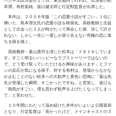
ペシャル試写会が２７日、東京都内で行われ、出演者の松
本潤、有村架純、坂口健太郎と行定勲監督が出席した。
本作は、２００６年版「この恋愛小説がすごい」１位に
輝いた、島本理生氏の恋愛小説を映画化。高校教師と生徒
として出会った２人が時がたって再会した後、決して許さ
れない、しかし一生に一度しか巡り合えない究極の恋に落
ちる様を描く。
高校教師・葉山貴司を演じた松本は「ドキドキしていま
す。すごく明るいハッピーなラブストーリーではないの
で、どう受け取っていただけるか興味があります」とファ
ンの反応が気になる様子。対する有村は、登場からなかな
か止むことのない松本への大歓声と黄色い悲鳴に「葉山先
生が登場した瞬間、すごかったですね」と苦笑し、坂口も
「熱気がすごい。僕も思わず歓声を上げたくなってしまっ
て」と笑わせた。
１０年間にわたって温め続けた本作がいよいよ公開直前
となり、行定監督は「長かったけど、メインキャストの３