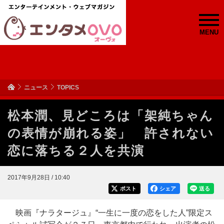
MENU
ニュース
TOPICS
松本潤、見どころは「架純ちゃん
の表情が崩れる姿」 許されない
恋に落ちる２人を共演
2017年9月28日 / 10:40
ポスト
シェア
送る
映画『ナラタージュ』“一生に一度の恋をした人”限定ス