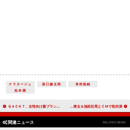
ナラタージュ
坂口健太郎
有村架純
松本潤
ＧＡＣＫＴ、女性向け新ブランドを発表 「もっと気軽にドレッシーなアプローチを」
山本美月「あえて沈黙を楽しみました」 染谷将太＆池松壮亮とＣＭで初共演
関連ニュース
RELATED NEWS