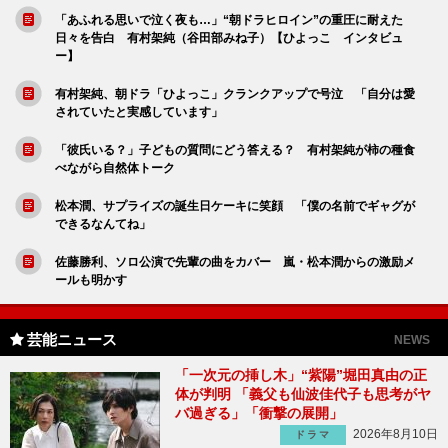
「あふれる思いで泣く夜も…」“朝ドラヒロイン”の重圧に耐えた
日々を告白 有村架純（谷田部みね子）【ひよっこ インタビュ
ー】
有村架純、朝ドラ「ひよっこ」クランクアップで号泣 「自分は愛
されていたと実感しています」
「彼氏いる？」子どもの質問にどう答える？ 有村架純が柿の種食
べながら自然体トーク
松本潤、サプライズの誕生日ケーキに笑顔 「僕の名前でギャグが
できるなんてね」
佐藤勝利、ソロ公演で先輩の曲をカバー 嵐・松本潤からの激励メ
ールも明かす
芸能ニュース
NEWS
「一次元の挿し木」“紫陽”堀田真由の正
体が判明 「義父も仙波佳代子も思考がヤ
バ過ぎる」「衝撃の展開」
2026年8月10日
ドラマ