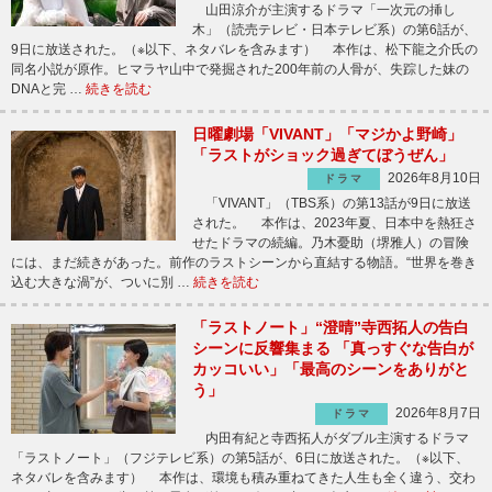
山田涼介が主演するドラマ「一次元の挿し
木」（読売テレビ・日本テレビ系）の第6話が、
9日に放送された。（※以下、ネタバレを含みます） 本作は、松下龍之介氏の
同名小説が原作。ヒマラヤ山中で発掘された200年前の人骨が、失踪した妹の
DNAと完 …
続きを読む
日曜劇場「VIVANT」「マジかよ野崎」
「ラストがショック過ぎてぼうぜん」
2026年8月10日
ドラマ
「VIVANT」（TBS系）の第13話が9日に放送
された。 本作は、2023年夏、日本中を熱狂さ
せたドラマの続編。乃木憂助（堺雅人）の冒険
には、まだ続きがあった。前作のラストシーンから直結する物語。“世界を巻き
込む大きな渦”が、ついに別 …
続きを読む
「ラストノート」“澄晴”寺西拓人の告白
シーンに反響集まる 「真っすぐな告白が
カッコいい」「最高のシーンをありがと
う」
2026年8月7日
ドラマ
内田有紀と寺西拓人がダブル主演するドラマ
「ラストノート」（フジテレビ系）の第5話が、6日に放送された。（※以下、
ネタバレを含みます） 本作は、環境も積み重ねてきた人生も全く違う、交わ