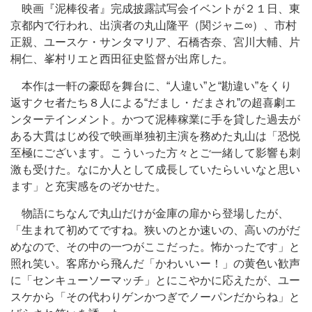
映画『泥棒役者』完成披露試写会イベントが２１日、東
京都内で行われ、出演者の丸山隆平（関ジャニ∞）、市村
正親、ユースケ・サンタマリア、石橋杏奈、宮川大輔、片
桐仁、峯村リエと西田征史監督が出席した。
本作は一軒の豪邸を舞台に、“人違い”と“勘違い”をくり
返すクセ者たち８人による“だまし・だまされ”の超喜劇エ
ンターテインメント。かつて泥棒稼業に手を貸した過去が
ある大貫はじめ役で映画単独初主演を務めた丸山は「恐悦
至極にございます。こういった方々とご一緒して影響も刺
激も受けた。なにか人として成長していたらいいなと思い
ます」と充実感をのぞかせた。
物語にちなんで丸山だけが金庫の扉から登場したが、
「生まれて初めてですね。狭いのとか速いの、高いのがだ
めなので、その中の一つがここだった。怖かったです」と
照れ笑い。客席から飛んだ「かわいいー！」の黄色い歓声
に「センキューソーマッチ」とにこやかに応えたが、ユー
スケから「その代わりゲンかつぎでノーパンだからね」と