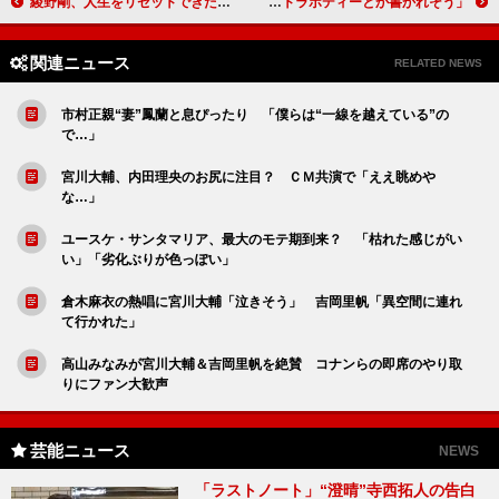
綾野剛、人生をリセットできたら「学園モノをやりたい」 佐藤健は「せっかくリセットするなら芝居以外のことを…」
杉浦太陽、娘の“芸能界入り”には消極的？ 水着姿を「ウルトラボディーとか書かれそう」
関連ニュース
RELATED NEWS
市村正親“妻”鳳蘭と息ぴったり 「僕らは“一線を越えている”の
で…」
宮川大輔、内田理央のお尻に注目？ ＣＭ共演で「ええ眺めや
な…」
ユースケ・サンタマリア、最大のモテ期到来？ 「枯れた感じがい
い」「劣化ぶりが色っぽい」
倉木麻衣の熱唱に宮川大輔「泣きそう」 吉岡里帆「異空間に連れ
て行かれた」
高山みなみが宮川大輔＆吉岡里帆を絶賛 コナンらの即席のやり取
りにファン大歓声
芸能ニュース
NEWS
「ラストノート」“澄晴”寺西拓人の告白