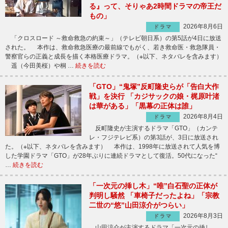
る』って、そりゃあ2時間ドラマの帝王だ
もの」
2026年8月6日
ドラマ
「クロスロード ～救命救急の約束～」（テレビ朝日系）の第5話が4日に放送
された。 本作は、救命救急医療の最前線でもがく、若き救命医・救急隊員・
警察官らの正義と成長を描く本格医療ドラマ。（※以下、ネタバレを含みます）
遥（今田美桜）や桐 …
続きを読む
「GTO」“鬼塚”反町隆史らが「告白大作
戦」を決行 「カジサックの娘・梶原叶渚
は華がある」「黒幕の正体は誰」
2026年8月4日
ドラマ
反町隆史が主演するドラマ「GTO」（カンテ
レ・フジテレビ系）の第3話が、3日に放送され
た。（※以下、ネタバレを含みます） 本作は、1998年に放送されて人気を博
した学園ドラマ「GTO」が28年ぶりに連続ドラマとして復活。50代になった“
…
続きを読む
「一次元の挿し木」“唯”白石聖の正体が
判明し騒然 「車椅子だったよね」「宗教
二世の“悠”山田涼介がつらい」
2026年8月3日
ドラマ
山田涼介が主演するドラマ「一次元の挿し