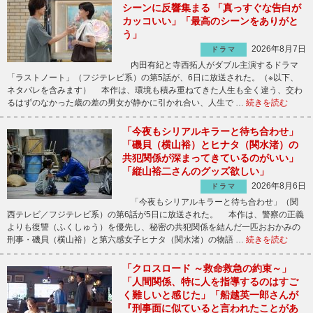
シーンに反響集まる 「真っすぐな告白が
カッコいい」「最高のシーンをありがと
う」
2026年8月7日
ドラマ
内田有紀と寺西拓人がダブル主演するドラマ
「ラストノート」（フジテレビ系）の第5話が、6日に放送された。（※以下、
ネタバレを含みます） 本作は、環境も積み重ねてきた人生も全く違う、交わ
るはずのなかった歳の差の男女が静かに引かれ合い、人生で …
続きを読む
「今夜もシリアルキラーと待ち合わせ」
「磯貝（横山裕）とヒナタ（関水渚）の
共犯関係が深まってきているのがいい」
「縦山裕二さんのグッズ欲しい」
2026年8月6日
ドラマ
「今夜もシリアルキラーと待ち合わせ」（関
西テレビ／フジテレビ系）の第6話が5日に放送された。 本作は、警察の正義
よりも復讐（ふくしゅう）を優先し、秘密の共犯関係を結んだ一匹おおかみの
刑事・磯貝（横山裕）と第六感女子ヒナタ（関水渚）の物語 …
続きを読む
「クロスロード ～救命救急の約束～」
「人間関係、特に人を指導するのはすご
く難しいと感じた」「船越英一郎さんが
『刑事面に似ていると言われたことがあ