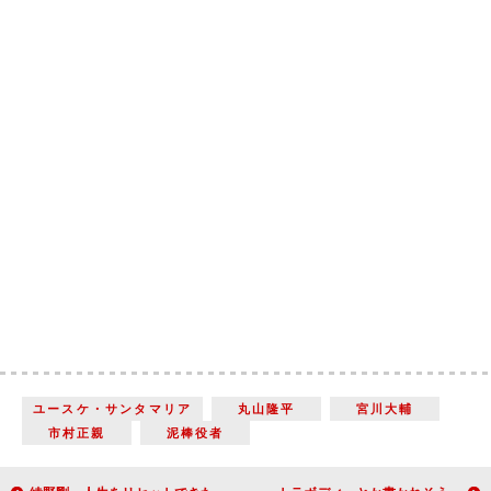
ユースケ・サンタマリア
丸山隆平
宮川大輔
市村正親
泥棒役者