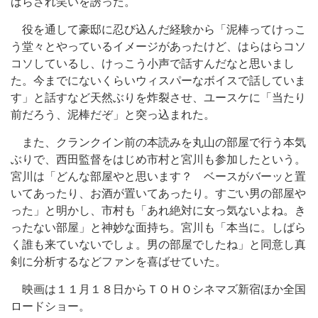
ばらされ笑いを誘った。
役を通して豪邸に忍び込んだ経験から「泥棒ってけっこ
う堂々とやっているイメージがあったけど、はらはらコソ
コソしているし、けっこう小声で話すんだなと思いまし
た。今までにないくらいウィスパーなボイスで話していま
す」と話すなど天然ぶりを炸裂させ、ユースケに「当たり
前だろう、泥棒だぞ」と突っ込まれた。
また、クランクイン前の本読みを丸山の部屋で行う本気
ぶりで、西田監督をはじめ市村と宮川も参加したという。
宮川は「どんな部屋やと思います？ ベースがバーッと置
いてあったり、お酒が置いてあったり。すごい男の部屋や
った」と明かし、市村も「あれ絶対に女っ気ないよね。き
ったない部屋」と神妙な面持ち。宮川も「本当に。しばら
く誰も来ていないでしょ。男の部屋でしたね」と同意し真
剣に分析するなどファンを喜ばせていた。
映画は１１月１８日からＴＯＨＯシネマズ新宿ほか全国
ロードショー。