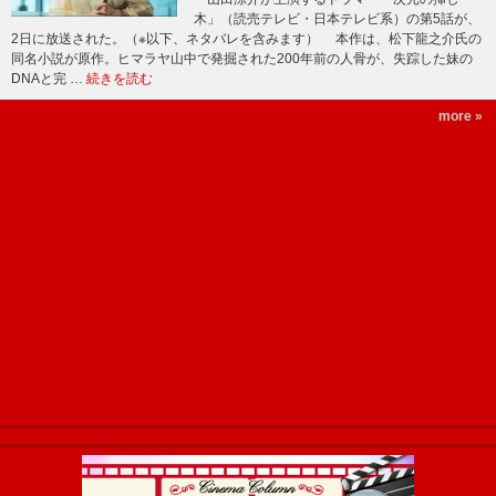
木」（読売テレビ・日本テレビ系）の第5話が、
2日に放送された。（※以下、ネタバレを含みます） 本作は、松下龍之介氏の
同名小説が原作。ヒマラヤ山中で発掘された200年前の人骨が、失踪した妹の
DNAと完 …
続きを読む
more »