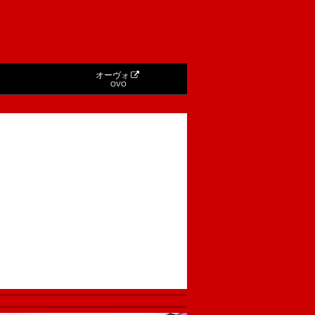
オーヴォ
OVO