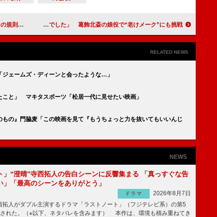
ールに驚き
宮崎あおい「とても幸せな１カ月でした」 葛飾北斎の娘役で“老けメーク”にも挑戦
RELATED NEWS
「ジェームズ・ディーンと会ったような…」
たこと」 マキタスポーツ「松居一代に見せたい映画」
のもの』門脇麦「この映画を見て『もうちょっと力を抜いてもいいんじ
NEWS
ト」“澄晴”寺西拓人の告白シーンに反響集まる 「真っすぐな告
い」「最高のシーンをありがとう」
2026年8月7日
ドラマ
拓人がダブル主演するドラマ「ラストノート」（フジテレビ系）の第5
送された。（※以下、ネタバレを含みます） 本作は、環境も積み重ねてき