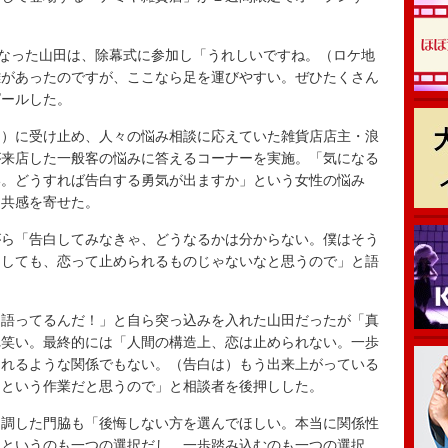
なった山田は、除幕式に参加し「うれしいですね。（ロケ地
離があったのですが、ここなら足を運びやすい。ぜひたくさん
ピールした。
）に受け止め、人々の悩み相談に応えていた雑貨店店主・浪
が来店した一般客の悩みに答えるコーナーを実施。「気になる
い。どうすれば告白する勇気が出ますか」という女性の悩み
と共感を寄せた。
ら「告白してみなきゃ、どうなるかは分からない。僕はそう
としても、恋って止められるものじゃないなと思うので」と語
語ってるんだ！」と自ら突っ込みを入れた山田だったが「真
れ笑い。最終的には「人間の構造上、恋は止められない。一歩
崩れるような関係でもない。（告白は）もう出来上がっている
るという作業だと思うので」と相談者を後押しした。
調した門脇も「後悔しない方を選んでほしい。本当に関係性
るというのも一つの選択だし、一歩踏み込むのも一つの選択。