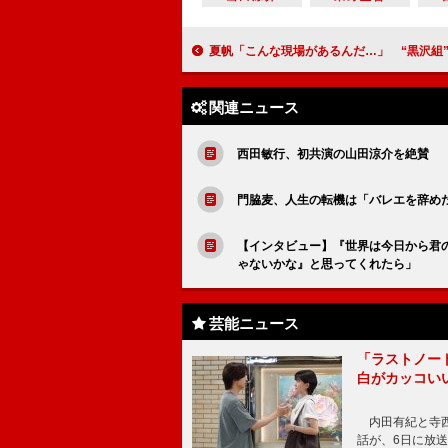
夏帆「こんな現場があるんだ…」 “黒沢組”の規則正しいスケジュ
関連ニュース
西田敏行、初共演の山田涼介を絶賛 
門脇麦、人生の転機は「バレエを辞め
【インタビュー】『世界は今日から君
ゃないかな』と思ってくれたら」
芸能ニュース
「ラストノー
白がカッコい
内田有紀と寺西
話が、6日に放