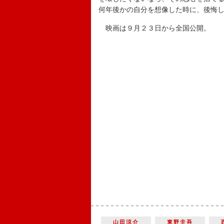
何年後かの自分を想像した時に、後悔
映画は９月２３日から全国公開。
山田涼介
東野圭吾