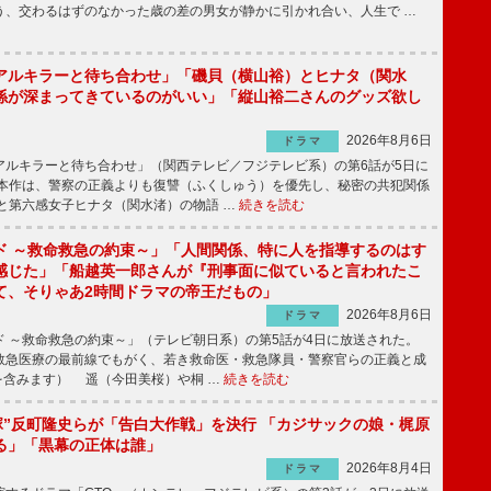
う、交わるはずのなかった歳の差の男女が静かに引かれ合い、人生で …
アルキラーと待ち合わせ」「磯貝（横山裕）とヒナタ（関水
係が深まってきているのがいい」「縦山裕二さんのグッズ欲し
2026年8月6日
ドラマ
ルキラーと待ち合わせ」（関西テレビ／フジテレビ系）の第6話が5日に
本作は、警察の正義よりも復讐（ふくしゅう）を優先し、秘密の共犯関係
と第六感女子ヒナタ（関水渚）の物語 …
続きを読む
ド ～救命救急の約束～」「人間関係、特に人を指導するのはす
感じた」「船越英一郎さんが『刑事面に似ていると言われたこ
て、そりゃあ2時間ドラマの帝王だもの」
2026年8月6日
ドラマ
 ～救命救急の約束～」（テレビ朝日系）の第5話が4日に放送された。
急医療の最前線でもがく、若き救命医・救急隊員・警察官らの正義と成
を含みます） 遥（今田美桜）や桐 …
続きを読む
鬼塚”反町隆史らが「告白大作戦」を決行 「カジサックの娘・梶原
る」「黒幕の正体は誰」
2026年8月4日
ドラマ