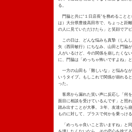
る。
門脇と共に“１日店長”を務めることと
は）大分県豊後高田市で、ちょっと距
の人に見ていただけたら」と笑顔でア
この日は、どんな悩みも真摯（しんし
矢（西田敏行）にちなみ、山田と門脇
人がいるけど、今の関係を崩したくな
に、門脇は「めっちゃ怖いですよね」
一方の山田も「難しいな」と悩みなが
いうタイプ。もしこれで関係が崩れる
った。
客席から漏れた笑い声に反応し「何を
面目に相談を受けているんです」と照
踏み出すことが大事。３年、友達なら
ものに対して、プラスで何かを乗っけ
「めっちゃ良いこと言いますね」と同
を壊したくないなら、その恋心を捨て