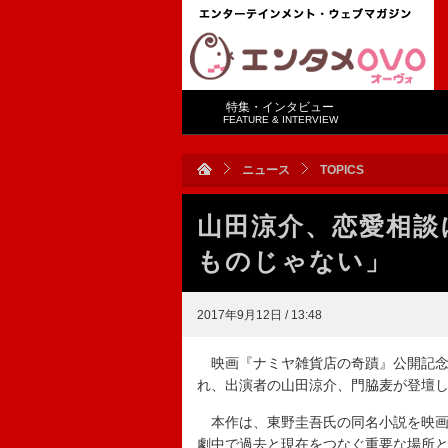
特集・インタビュー
FEATURE & INTERVIEW
ニュース
TOPICS
山田涼介、恋愛相談
ものじゃない」
2017年9月12日 / 13:48
映画『ナミヤ雑貨店の奇蹟』公開記念
れ、出演者の山田涼介、門脇麦が登壇
本作は、東野圭吾氏の同名小説を映画
劇中で過去と現在をつなぐ重要な場所