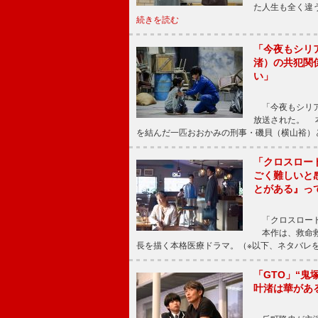
た人生も全く違
続きを読む
「今夜もシリ
渚）の共犯関
い」
「今夜もシリア
放送された。 
を結んだ一匹おおかみの刑事・磯貝（横山裕）
「クロスロー
ごく難しいと
とがある』っ
「クロスロード
本作は、救命救
長を描く本格医療ドラマ。（※以下、ネタバレ
「GTO」“
叶渚は華があ