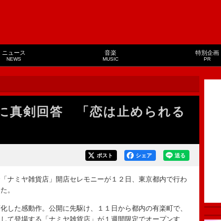
ニュース
音楽
特別企画
NEWS
MUSIC
PR
に真剣回答 「恋は止められる
ポスト
シェア
送る
「ナミヤ雑貨店」開店セレモニーが１２日、東京都内で行わ
した。
化した感動作。公開に先駆け、１１日から都内の有楽町で、
として登場する「ナミヤ雑貨店」が１週間限定でオープンす