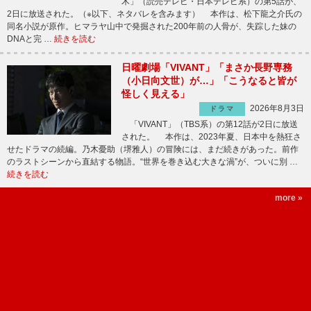
木」（読売テレビ・日本テレビ系）の第5話が、
2日に放送された。（※以下、ネタバレを含みます） 本作は、松下龍之介氏の
同名小説が原作。ヒマラヤ山中で発掘された200年前の人骨が、失踪した妹の
DNAと完 …
続きを読む
日曜劇場「VIVANT」「まさか長野専務
（小日向文世）が…」「こうなると皆が
怪しく見える」
2026年8月3日
ドラマ
「VIVANT」（TBS系）の第12話が2日に放送
された。 本作は、2023年夏、日本中を熱狂さ
せたドラマの続編。乃木憂助（堺雅人）の冒険には、まだ続きがあった。前作
のラストシーンから直結する物語。“世界を巻き込む大きな渦”が、ついに別 …
続きを読む
more »