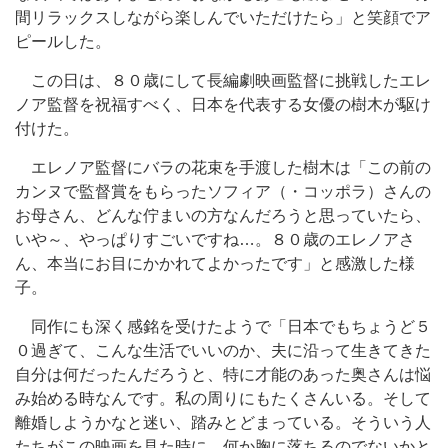
間リラックスしながら楽しんでいただけたら」と笑顔でア
ピールした。
この日は、８０歳にして長編劇映画監督に挑戦したエレ
ノア監督を祝福すべく、日本を代表する女優の樹木が駆け
付けた。
エレノア監督にバラの花束を手渡した樹木は「この前の
カンヌで監督賞をもらったソフィア（・コッポラ）さんの
お母さん、どんな佇まいの方なんだろうと思っていたら、
いや～、やっぱりすごいですね…。８０歳のエレノアさ
ん、本当にお目にかかれてよかったです」と感激した様
子。
同作にも深く感銘を受けたようで「日本でもちょうど５
０過ぎて、こんな生活でいいのか、夫に沿って生きてきた
自分は何だったんだろうと、特に才能のあった奥さんは悩
み始める時なんです。私の周りにもたくさんいる。そして
離婚しようかなと迷い、踏みとどまっている。そういう人
たちがこの映画を見た時に、何か胸に落ちるのでないかと