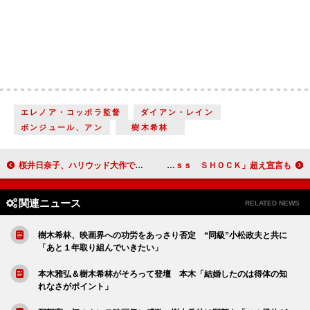
エレノア・コッポラ監督
ダイアン・レイン
ボンジュール、アン
樹木希林
桜井日奈子、ハリウッド大作で声優デビュー すがる思いで「お兄ちゃんにアドバイスもらった」
ふぉ～ゆ～、主演ショーで初の原案も担当 「Ｅｎｄｌｅｓｓ ＳＨＯＣＫ」超え宣言も
関連ニュース
RELATED NEWS
樹木希林、映画界への功労をあっさり否定 “同級”小松政夫と共に
「あと１年取り組んでいきたい」
本木雅弘＆樹木希林がそろって登壇 本木「結婚したのは得体の知
れなさがポイント」