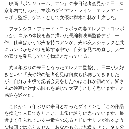
映画『ボンジュール、アン』の来日記者会見が７日、東
京都内で行われ、主演のダイアン・レイン、エレノア・コ
ッポラ監督、ゲストとして女優の樹木希林が出席した。
フランシス・フォード・コッポラの妻エレノア・コッポ
ラが、自身の体験を基に描いた長編劇映画監督デビュー
作。仕事ばかりの夫を持つアンが、夫の友人ジャックと共
にカンヌからパリを旅する中で、自分を見つめ直し、人生
の喜びを発見していく物語となっている。
約４年ぶりの来日となったエレノア監督は、日本が大好
きといい「夫や娘の記者会見は何度も傍聴してきました
が、自分が主役で記者会見をしたのはこれが初めて。皆さ
んの映画に対する関心を感じて大変うれしく思います」と
感謝を述べた。
これが１５年ぶりの来日となったダイアンも「この作品
を携えて来日できたこと、非常に誇りに思っています。最
近よく作られている中毒性のあるアドレナリンが出るよう
な映画ではありません。おなかもあごも緩ませて、９０分