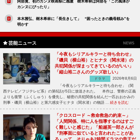
阿部寛、初のカンヌ映画祭に感激 樹木希林は阿部を「この風体が
カンヌにぴったり」
本木雅弘、樹木希林に「長生きして」 “困ったときの義母頼み”を
明かす
芸能ニュース
NEWS
「今夜もシリアルキラーと待ち合わせ」
「磯貝（横山裕）とヒナタ（関水渚）の
共犯関係が深まってきているのがいい」
「縦山裕二さんのグッズ欲しい」
2026年8月6日
ドラマ
「今夜もシリアルキラーと待ち合わせ」（関
西テレビ／フジテレビ系）の第6話が5日に放送された。 本作は、警察の正義
よりも復讐（ふくしゅう）を優先し、秘密の共犯関係を結んだ一匹おおかみの
刑事・磯貝（横山裕）と第六感女子ヒナタ（関水渚）の物語 …
続きを読む
「クロスロード ～救命救急の約束～」
「人間関係、特に人を指導するのはすご
く難しいと感じた」「船越英一郎さんが
『刑事面に似ていると言われたことがあ
る』って、そりゃあ2時間ドラマの帝王だ