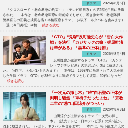
2026年8月6日
ドラマ
「クロスロード ～救命救急の約束～」（テレビ朝日系）の第5話が4日に放送
された。 本作は、救命救急医療の最前線でもがく、若き救命医・救急隊員・
警察官らの正義と成長を描く本格医療ドラマ。（※以下、ネタバレを含みます）
遥（今田美桜）や桐 …
続きを読む
「GTO」“鬼塚”反町隆史らが「告白大作
戦」を決行 「カジサックの娘・梶原叶渚
は華がある」「黒幕の正体は誰」
2026年8月4日
ドラマ
反町隆史が主演するドラマ「GTO」（カンテ
レ・フジテレビ系）の第3話が、3日に放送され
た。（※以下、ネタバレを含みます） 本作は、1998年に放送されて人気を博
した学園ドラマ「GTO」が28年ぶりに連続ドラマとして復活。50代になった“
…
続きを読む
「一次元の挿し木」“唯”白石聖の正体が
判明し騒然 「車椅子だったよね」「宗教
二世の“悠”山田涼介がつらい」
2026年8月3日
ドラマ
山田涼介が主演するドラマ「一次元の挿し
木」（読売テレビ・日本テレビ系）の第5話が、
2日に放送された。（※以下、ネタバレを含みます） 本作は、松下龍之介氏の