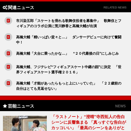
関連ニュース
RELATED NEWS
市川染五郎「スケートを滑れる歌舞伎役者を募集中」 歌舞伎とフ
ィギュアのコラボ公演に荒川静香と高橋大輔が出演
高橋大輔「精いっぱい堂々と…」 ダンサーデビューに向けて奮闘
中！
高橋大輔「大台に乗ったかな…」 “２０代最後の日”にしみじみ
高橋大輔、フジテレビ“フィギュアスケート中継の顔”に決定 「世
界フィギュアスケート選手権２０１６」
高橋大輔「才能があったらもっと上にいっていた」 「２２歳前の
自分はとても見返せない」
芸能ニュース
NEWS
「ラストノート」“澄晴”寺西拓人の告白
シーンに反響集まる 「真っすぐな告白が
カッコいい」「最高のシーンをありがと