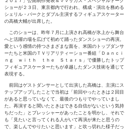
２０１７」公開制作発表＆ママサカス・スペシャルトーク
ショーが２３日、東京都内で行われ、構成・演出を務める
シェリル・バークとダブル主演するフィギュアスケーター
の高橋大輔が出席した。
このショーは、昨年７月に上演され高橋が氷上から舞台
へと活躍の場を広げて初めて踊ったダンスショーの再演。
愛という感情の持つさまざまな面を、米国のトップダンサ
ーたちと米国のＴＶリアリティーショー番組「Ｄａｎｃｉ
ｎｇ ｗｉｔｈ ｔｈｅ Ｓｔａｒｓ」で優勝したトップ
フィギュアスケーターたちが卓越したダンス技術を通じて
表現する。
前回はゲストダンサーとして出演した高橋は、主演にス
テップアップしたことで当初は「前回やったときは２回目
があると思っていなくて、最後のつもりでやっていまし
た。再演すると聞いたときはできる自信がないという気持
ちだった」とプレッシャーがあったことを明かし、それで
も「見たいと言ってくれる人がいて再演が来たと思うの
で、楽しんでやりたいと思います」と吹っ切れた様子だっ