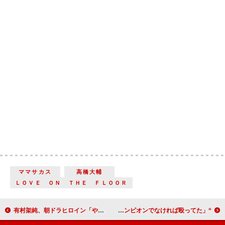
ママサカス
高橋大輔
ＬＯＶＥ ＯＮ ＴＨＥ ＦＬＯＯＲ
有村架純、朝ドラヒロイン「やり切りたい」 “先輩”芳根京子は「睡眠が大事」とアドバイス
“天然炸裂”ガッツ石松に小峠が悲鳴！ 「世界チャンピオンでなければ殴ってた」