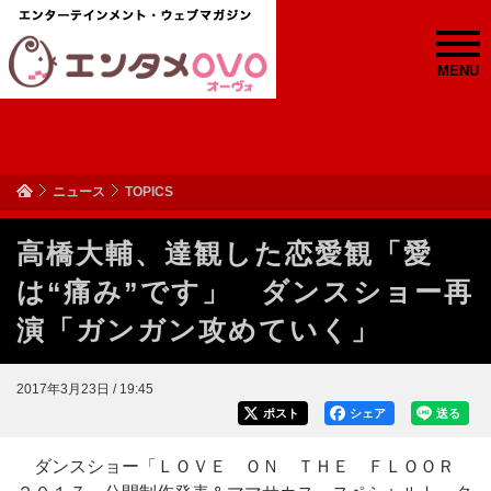
MENU
ニュース
TOPICS
高橋大輔、達観した恋愛観「愛
は“痛み”です」 ダンスショー再
演「ガンガン攻めていく」
2017年3月23日 / 19:45
ポスト
シェア
送る
ダンスショー「ＬＯＶＥ ＯＮ ＴＨＥ ＦＬＯＯＲ