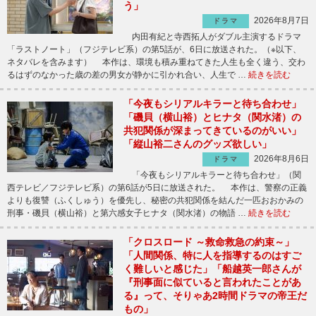
う」
2026年8月7日
ドラマ
内田有紀と寺西拓人がダブル主演するドラマ
「ラストノート」（フジテレビ系）の第5話が、6日に放送された。（※以下、
ネタバレを含みます） 本作は、環境も積み重ねてきた人生も全く違う、交わ
るはずのなかった歳の差の男女が静かに引かれ合い、人生で …
続きを読む
「今夜もシリアルキラーと待ち合わせ」
「磯貝（横山裕）とヒナタ（関水渚）の
共犯関係が深まってきているのがいい」
「縦山裕二さんのグッズ欲しい」
2026年8月6日
ドラマ
「今夜もシリアルキラーと待ち合わせ」（関
西テレビ／フジテレビ系）の第6話が5日に放送された。 本作は、警察の正義
よりも復讐（ふくしゅう）を優先し、秘密の共犯関係を結んだ一匹おおかみの
刑事・磯貝（横山裕）と第六感女子ヒナタ（関水渚）の物語 …
続きを読む
「クロスロード ～救命救急の約束～」
「人間関係、特に人を指導するのはすご
く難しいと感じた」「船越英一郎さんが
『刑事面に似ていると言われたことがあ
る』って、そりゃあ2時間ドラマの帝王だ
もの」