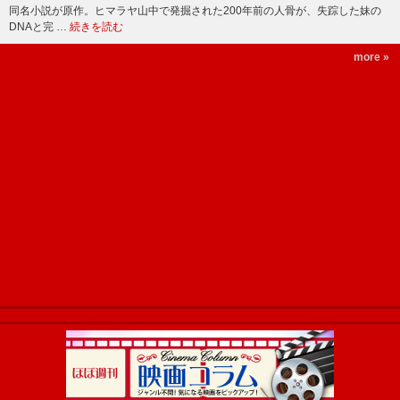
同名小説が原作。ヒマラヤ山中で発掘された200年前の人骨が、失踪した妹の
DNAと完 …
続きを読む
more »