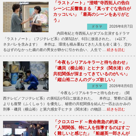
「ラストノート」“澄晴”寺西拓人の告白
シーンに反響集まる 「真っすぐな告白が
カッコいい」「最高のシーンをありがと
う」
2026年8月7日
ドラマ
内田有紀と寺西拓人がダブル主演するドラマ
「ラストノート」（フジテレビ系）の第5話が、6日に放送された。（※以下、
ネタバレを含みます） 本作は、環境も積み重ねてきた人生も全く違う、交わ
るはずのなかった歳の差の男女が静かに引かれ合い、人生で …
続きを読む
「今夜もシリアルキラーと待ち合わせ」
「磯貝（横山裕）とヒナタ（関水渚）の
共犯関係が深まってきているのがいい」
「縦山裕二さんのグッズ欲しい」
2026年8月6日
ドラマ
「今夜もシリアルキラーと待ち合わせ」（関
西テレビ／フジテレビ系）の第6話が5日に放送された。 本作は、警察の正義
よりも復讐（ふくしゅう）を優先し、秘密の共犯関係を結んだ一匹おおかみの
刑事・磯貝（横山裕）と第六感女子ヒナタ（関水渚）の物語 …
続きを読む
「クロスロード ～救命救急の約束～」
「人間関係、特に人を指導するのはすご
く難しいと感じた」「船越英一郎さんが