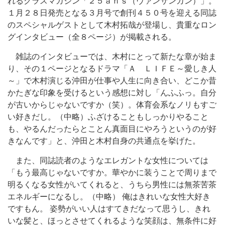
れるクラスマガジン「２５ａｎｓ（ヴァンサンカン）」。
１月２８日発売となる３月号で創刊４５０号を迎える同誌
のスペシャルゲストとして木村拓哉が登場し、貴重なロン
グインタビュー（全８ページ）が掲載される。
雑誌のインタビューでは、木村にとって新たな章が始ま
り、その１ページとなるドラマ「Ａ ＬＩＦＥ～愛しき人
～」で木村演じる沖田が仕事や人生に向き合い、どこか昔
かたぎな印象を受けるという感想に対し「んふふっ。自分
が古いからじゃないですか（笑）。体育会系なノリもすご
い好きだし。（中略）ふざけることもしっかりやること
も、やるんだったらとことん真面目にやろうというのが好
きなんです」と、沖田と木村自身の共通点を挙げた。
また、同誌読者のようなエレガントな女性については
「もう最高じゃないですか。華やかに装うことで周りまで
明るくなる女性がいてくれると、うちら男性には無茶苦茶
エネルギーになるし。（中略） 俺はきれいな女性大好き
ですもん。 姿勢がいい人はすてきだなって思うし、きれ
いな髪と、ほっとさせてくれるような笑顔は、無条件に好