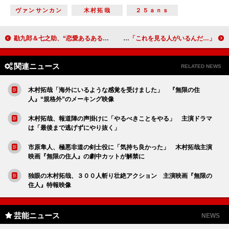
ヴァンサンカン
木村拓哉
２５ａｎｓ
勘九郎＆七之助、“恋愛あるある”に共感 新作歌舞伎は「日常の恐怖」が満載？
齋藤飛鳥、初のソロ写真集は「ほぼほぼ素」 「これを見る人がいるんだ…」
関連ニュース
RELATED NEWS
木村拓哉「海外にいるような感覚を受けました」 『無限の住
人』“規格外”のメーキング映像
木村拓哉、報道陣の声掛けに「やるべきことをやる」 主演ドラマ
は「最後まで逃げずにやり抜く」
市原隼人、極悪非道の剣士役に「気持ち良かった」 木村拓哉主演
映画『無限の住人』の劇中カットが解禁に
独眼の木村拓哉、３００人斬り壮絶アクション 主演映画『無限の
住人』特報映像
芸能ニュース
NEWS