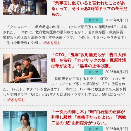
『刑事面に似ていると言われたことがあ
る』って、そりゃあ2時間ドラマの帝王だ
もの」
2026年8月6日
ドラマ
「クロスロード ～救命救急の約束～」（テレビ朝日系）の第5話が4日に放送
された。 本作は、救命救急医療の最前線でもがく、若き救命医・救急隊員・
警察官らの正義と成長を描く本格医療ドラマ。（※以下、ネタバレを含みます）
遥（今田美桜）や桐 …
続きを読む
「GTO」“鬼塚”反町隆史らが「告白大作
戦」を決行 「カジサックの娘・梶原叶渚
は華がある」「黒幕の正体は誰」
2026年8月4日
ドラマ
反町隆史が主演するドラマ「GTO」（カンテ
レ・フジテレビ系）の第3話が、3日に放送され
た。（※以下、ネタバレを含みます） 本作は、1998年に放送されて人気を博
した学園ドラマ「GTO」が28年ぶりに連続ドラマとして復活。50代になった“
…
続きを読む
「一次元の挿し木」“唯”白石聖の正体が
判明し騒然 「車椅子だったよね」「宗教
二世の“悠”山田涼介がつらい」
2026年8月3日
ドラマ