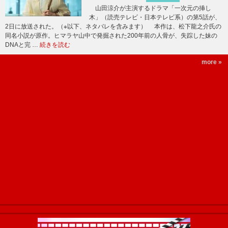
山田涼介が主演するドラマ「一次元の挿し
木」（読売テレビ・日本テレビ系）の第5話が、
2日に放送された。（※以下、ネタバレを含みます） 本作は、松下龍之介氏の
同名小説が原作。ヒマラヤ山中で発掘された200年前の人骨が、失踪した妹の
DNAと完 …
続きを読む
more »