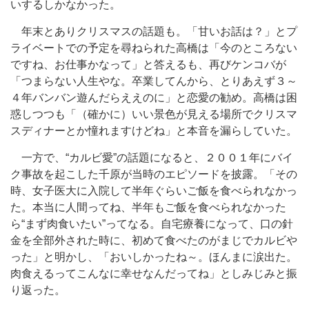
いするしかなかった。
年末とありクリスマスの話題も。「甘いお話は？」とプ
ライベートでの予定を尋ねられた高橋は「今のところない
ですね、お仕事かなって」と答えるも、再びケンコバが
「つまらない人生やな。卒業してんから、とりあえず３～
４年バンバン遊んだらええのに」と恋愛の勧め。高橋は困
惑しつつも「（確かに）いい景色が見える場所でクリスマ
スディナーとか憧れますけどね」と本音を漏らしていた。
一方で、“カルビ愛”の話題になると、２００１年にバイ
ク事故を起こした千原が当時のエピソードを披露。「その
時、女子医大に入院して半年ぐらいご飯を食べられなかっ
た。本当に人間ってね、半年もご飯を食べられなかった
ら“まず肉食いたい”ってなる。自宅療養になって、口の針
金を全部外された時に、初めて食べたのがまじでカルビや
った」と明かし、「おいしかったね～。ほんまに涙出た。
肉食えるってこんなに幸せなんだってね」としみじみと振
り返った。