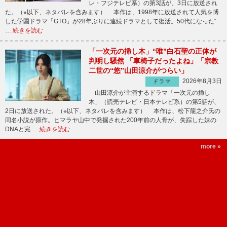
レ・フジテレビ系）の第3話が、3日に放送され
た。（※以下、ネタバレを含みます） 本作は、1998年に放送されて人気を博
した学園ドラマ「GTO」が28年ぶりに連続ドラマとして復活。50代になった“
…
続きを読む
「一次元の挿し木」“唯”白石聖の正体が
判明し騒然 「車椅子だったよね」「宗教
二世の“悠”山田涼介がつらい」
2026年8月3日
ドラマ
山田涼介が主演するドラマ「一次元の挿し
木」（読売テレビ・日本テレビ系）の第5話が、
2日に放送された。（※以下、ネタバレを含みます） 本作は、松下龍之介氏の
同名小説が原作。ヒマラヤ山中で発掘された200年前の人骨が、失踪した妹の
DNAと完 …
続きを読む
more »