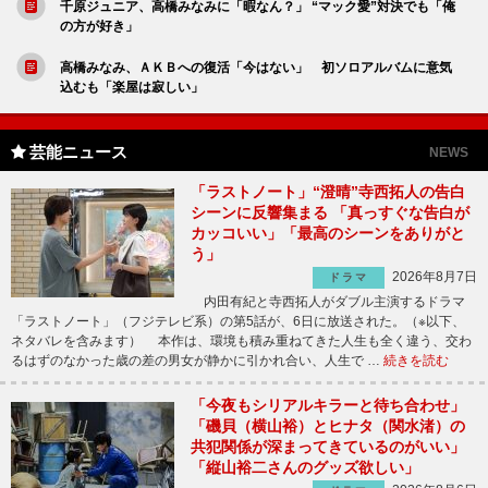
千原ジュニア、高橋みなみに「暇なん？」 “マック愛”対決でも「俺
の方が好き」
高橋みなみ、ＡＫＢへの復活「今はない」 初ソロアルバムに意気
込むも「楽屋は寂しい」
芸能ニュース
NEWS
「ラストノート」“澄晴”寺西拓人の告白
シーンに反響集まる 「真っすぐな告白が
カッコいい」「最高のシーンをありがと
う」
2026年8月7日
ドラマ
内田有紀と寺西拓人がダブル主演するドラマ
「ラストノート」（フジテレビ系）の第5話が、6日に放送された。（※以下、
ネタバレを含みます） 本作は、環境も積み重ねてきた人生も全く違う、交わ
るはずのなかった歳の差の男女が静かに引かれ合い、人生で …
続きを読む
「今夜もシリアルキラーと待ち合わせ」
「磯貝（横山裕）とヒナタ（関水渚）の
共犯関係が深まってきているのがいい」
「縦山裕二さんのグッズ欲しい」