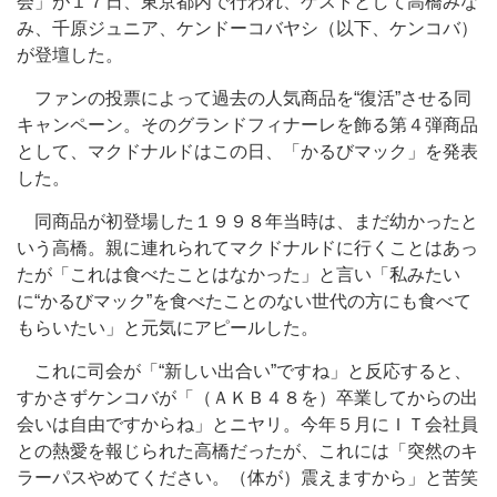
会」が１７日、東京都内で行われ、ゲストとして高橋みな
み、千原ジュニア、ケンドーコバヤシ（以下、ケンコバ）
が登壇した。
ファンの投票によって過去の人気商品を“復活”させる同
キャンペーン。そのグランドフィナーレを飾る第４弾商品
として、マクドナルドはこの日、「かるびマック」を発表
した。
同商品が初登場した１９９８年当時は、まだ幼かったと
いう高橋。親に連れられてマクドナルドに行くことはあっ
たが「これは食べたことはなかった」と言い「私みたい
に“かるびマック”を食べたことのない世代の方にも食べて
もらいたい」と元気にアピールした。
これに司会が「“新しい出合い”ですね」と反応すると、
すかさずケンコバが「（ＡＫＢ４８を）卒業してからの出
会いは自由ですからね」とニヤリ。今年５月にＩＴ会社員
との熱愛を報じられた高橋だったが、これには「突然のキ
ラーパスやめてください。（体が）震えますから」と苦笑