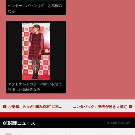
ケンドーコバヤシ（左）と高橋み
なみ
マクドナルドカラーの赤い衣装で
登場した高橋みなみ
小栗旬、久々の“囲み取材”に本音ポツリ？ 「できればもうやりたくない」
桐谷健太がケンタクロース大使に就任！ ２日間限定「ケンタパック」発売が急きょ決定
関連ニュース
RELATED NEWS