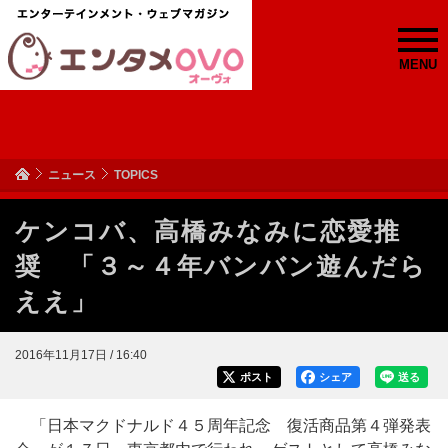
MENU
ニュース
TOPICS
ケンコバ、高橋みなみに恋愛推
奨 「３～４年バンバン遊んだら
ええ」
2016年11月17日 / 16:40
ポスト
シェア
送る
「日本マクドナルド４５周年記念 復活商品第４弾発表