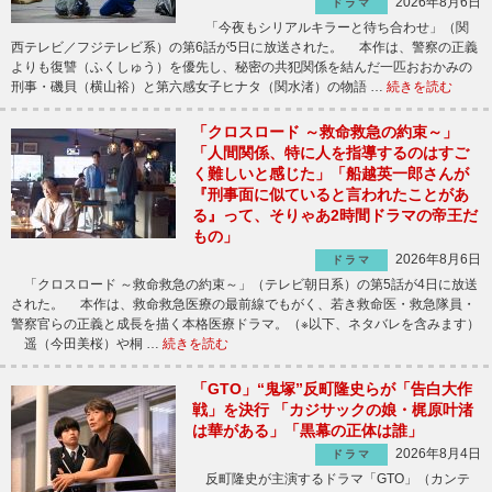
2026年8月6日
ドラマ
「今夜もシリアルキラーと待ち合わせ」（関
西テレビ／フジテレビ系）の第6話が5日に放送された。 本作は、警察の正義
よりも復讐（ふくしゅう）を優先し、秘密の共犯関係を結んだ一匹おおかみの
刑事・磯貝（横山裕）と第六感女子ヒナタ（関水渚）の物語 …
続きを読む
「クロスロード ～救命救急の約束～」
「人間関係、特に人を指導するのはすご
く難しいと感じた」「船越英一郎さんが
『刑事面に似ていると言われたことがあ
る』って、そりゃあ2時間ドラマの帝王だ
もの」
2026年8月6日
ドラマ
「クロスロード ～救命救急の約束～」（テレビ朝日系）の第5話が4日に放送
された。 本作は、救命救急医療の最前線でもがく、若き救命医・救急隊員・
警察官らの正義と成長を描く本格医療ドラマ。（※以下、ネタバレを含みます）
遥（今田美桜）や桐 …
続きを読む
「GTO」“鬼塚”反町隆史らが「告白大作
戦」を決行 「カジサックの娘・梶原叶渚
は華がある」「黒幕の正体は誰」
2026年8月4日
ドラマ
反町隆史が主演するドラマ「GTO」（カンテ