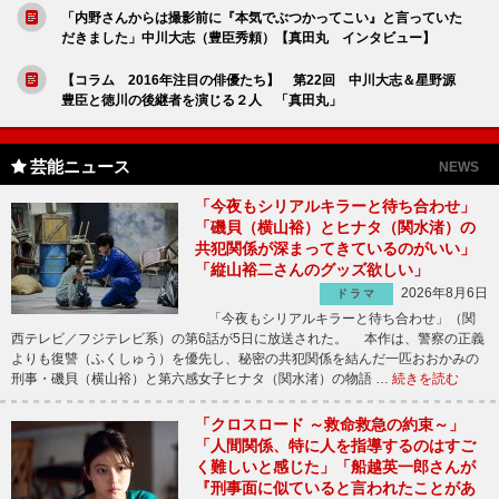
「内野さんからは撮影前に『本気でぶつかってこい』と言っていた
だきました」中川大志（豊臣秀頼）【真田丸 インタビュー】
【コラム 2016年注目の俳優たち】 第22回 中川大志＆星野源
豊臣と徳川の後継者を演じる２人 「真田丸」
芸能ニュース
NEWS
「今夜もシリアルキラーと待ち合わせ」
「磯貝（横山裕）とヒナタ（関水渚）の
共犯関係が深まってきているのがいい」
「縦山裕二さんのグッズ欲しい」
2026年8月6日
ドラマ
「今夜もシリアルキラーと待ち合わせ」（関
西テレビ／フジテレビ系）の第6話が5日に放送された。 本作は、警察の正義
よりも復讐（ふくしゅう）を優先し、秘密の共犯関係を結んだ一匹おおかみの
刑事・磯貝（横山裕）と第六感女子ヒナタ（関水渚）の物語 …
続きを読む
「クロスロード ～救命救急の約束～」
「人間関係、特に人を指導するのはすご
く難しいと感じた」「船越英一郎さんが
『刑事面に似ていると言われたことがあ