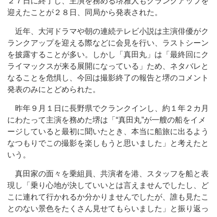
２７日に終了し、主演を務める堺雅人もクランクアップを
迎えたことが２８日、同局から発表された。
近年、大河ドラマや朝の連続テレビ小説は主演俳優がク
ランクアップを迎える際などに会見を行い、ラストシーン
を披露することが多い。しかし「真田丸」は「最終回にク
ライマックスが来る展開になっている」ため、ネタバレと
なることを危惧し、今回は撮影終了の報告と堺のコメント
発表のみにとどめられた。
昨年９月１日に長野県でクランクインし、約１年２カ月
にわたって主演を務めた堺は「“真田丸”が一艘の船をイメ
ージしていると最初に聞いたとき、本当に船旅に出るよう
なつもりでこの撮影を楽しもうと思いました」と考えたと
いう。
真田家の面々を乗組員、共演者を港、スタッフを船と表
現し「乗り心地が決していいとは言えませんでしたし、ど
こに連れて行かれるか分かりませんでしたが、誰も見たこ
とのない景色をたくさん見せてもらいました」と振り返っ