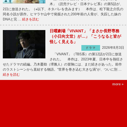
木」（読売テレビ・日本テレビ系）の第5話が、
2日に放送された。（※以下、ネタバレを含みます） 本作は、松下龍之介氏の
同名小説が原作。ヒマラヤ山中で発掘された200年前の人骨が、失踪した妹の
DNAと完 …
続きを読む
日曜劇場「VIVANT」「まさか長野専務
（小日向文世）が…」「こうなると皆が
怪しく見える」
2026年8月3日
ドラマ
「VIVANT」（TBS系）の第12話が2日に放送
された。 本作は、2023年夏、日本中を熱狂さ
せたドラマの続編。乃木憂助（堺雅人）の冒険には、まだ続きがあった。前作
のラストシーンから直結する物語。“世界を巻き込む大きな渦”が、ついに別 …
続きを読む
more »