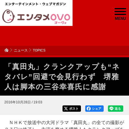
MENU
ニュース
TOPICS
「真田丸」クランクアップも“ネ
タバレ”回避で会見行わず 堺雅
人は脚本の三谷幸喜氏に感謝
2016年10月28日 / 19:03
ポスト
シェア
送る
ＮＨＫで放送中の大河ドラマ「真田丸」の全ての撮影が