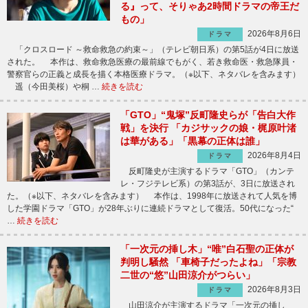
る』って、そりゃあ2時間ドラマの帝王だ
もの」
2026年8月6日
ドラマ
「クロスロード ～救命救急の約束～」（テレビ朝日系）の第5話が4日に放送
された。 本作は、救命救急医療の最前線でもがく、若き救命医・救急隊員・
警察官らの正義と成長を描く本格医療ドラマ。（※以下、ネタバレを含みます）
遥（今田美桜）や桐 …
続きを読む
「GTO」“鬼塚”反町隆史らが「告白大作
戦」を決行 「カジサックの娘・梶原叶渚
は華がある」「黒幕の正体は誰」
2026年8月4日
ドラマ
反町隆史が主演するドラマ「GTO」（カンテ
レ・フジテレビ系）の第3話が、3日に放送され
た。（※以下、ネタバレを含みます） 本作は、1998年に放送されて人気を博
した学園ドラマ「GTO」が28年ぶりに連続ドラマとして復活。50代になった“
…
続きを読む
「一次元の挿し木」“唯”白石聖の正体が
判明し騒然 「車椅子だったよね」「宗教
二世の“悠”山田涼介がつらい」
2026年8月3日
ドラマ
山田涼介が主演するドラマ「一次元の挿し