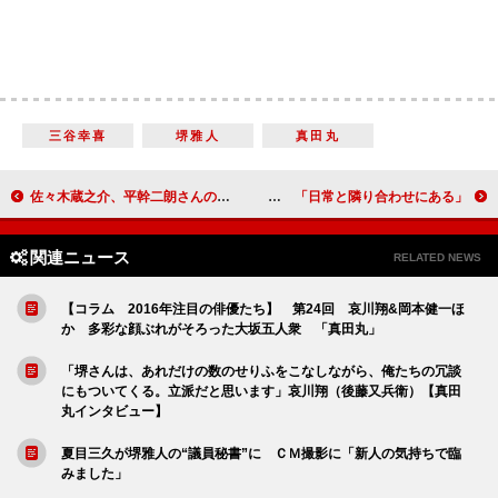
三谷幸喜
堺雅人
真田丸
佐々木蔵之介、平幹二朗さんの思い出を語る 「舞台で『父さん』と呼べるのがうれしかった」
のん、作品を通して“戦争”を実感 「日常と隣り合わせにある」
関連ニュース
RELATED NEWS
【コラム 2016年注目の俳優たち】 第24回 哀川翔&岡本健一ほ
か 多彩な顔ぶれがそろった大坂五人衆 「真田丸」
「堺さんは、あれだけの数のせりふをこなしながら、俺たちの冗談
にもついてくる。立派だと思います」哀川翔（後藤又兵衛）【真田
丸インタビュー】
夏目三久が堺雅人の“議員秘書”に ＣＭ撮影に「新人の気持ちで臨
みました」