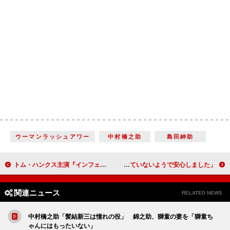
ウーマンラッシュアワー
中村橋之助
島田紳助
トム・ハンクス主演『インフェルノ』 “究極の選択”を原作者ダン・ブラウンが明かす
トム・ハンクス“ハドソン川の奇跡”搭乗者と対面 「私たちを嫌っていないようで安心しました」
関連ニュース
RELATED NEWS
中村橋之助「髪結新三は憧れの役」 錦之助、獅童の妻を「獅童ち
ゃんにはもったいない」