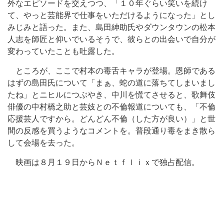
外なエピソードを交えつつ、「１０年ぐらい笑いを続け
て、やっと芸能界で仕事をいただけるようになった」とし
みじみと語った。また、島田紳助氏やダウンタウンの松本
人志を師匠と仰いでいるそうで、彼らとの出会いで自分が
変わっていたことも吐露した。
ところが、ここで村本の毒舌キャラが登場。恩師である
はずの島田氏について「まぁ、蛇の道に落ちてしまいまし
たね」とニヒルにつぶやき、中川を慌てさせると、歌舞伎
俳優の中村橋之助と芸妓との不倫報道についても、「不倫
応援芸人ですから。どんどん不倫（した方が良い）」と世
間の反感を買うようなコメントを。普段通り毒をまき散ら
して会場を去った。
映画は８月１９日からＮｅｔｆｌｉｘで独占配信。