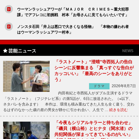
ウーマンラッシュアワーが「ＭＡＪＯＲ ＣＲＩＭＥＳ～重大犯罪
課」でアフレコに初挑戦 村本「お母さんに見てもらいたいです」
ノンスタ石田「井上は悪口で大きくなる怪物」 「本物の嫌われ者
はウーマンラッシュアワー村本」
芸能ニュース
NEWS
「ラストノート」“澄晴”寺西拓人の告白
シーンに反響集まる 「真っすぐな告白が
カッコいい」「最高のシーンをありがと
う」
2026年8月7日
ドラマ
内田有紀と寺西拓人がダブル主演するドラマ
「ラストノート」（フジテレビ系）の第5話が、6日に放送された。（※以下、
ネタバレを含みます） 本作は、環境も積み重ねてきた人生も全く違う、交わ
るはずのなかった歳の差の男女が静かに引かれ合い、人生で …
続きを読む
「今夜もシリアルキラーと待ち合わせ」
「磯貝（横山裕）とヒナタ（関水渚）の
共犯関係が深まってきているのがいい」