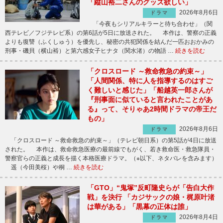
「縦山裕二さんのグッズ欲しい」
2026年8月6日
ドラマ
「今夜もシリアルキラーと待ち合わせ」（関
西テレビ／フジテレビ系）の第6話が5日に放送された。 本作は、警察の正義
よりも復讐（ふくしゅう）を優先し、秘密の共犯関係を結んだ一匹おおかみの
刑事・磯貝（横山裕）と第六感女子ヒナタ（関水渚）の物語 …
続きを読む
「クロスロード ～救命救急の約束～」
「人間関係、特に人を指導するのはすご
く難しいと感じた」「船越英一郎さんが
『刑事面に似ていると言われたことがあ
る』って、そりゃあ2時間ドラマの帝王だ
もの」
2026年8月6日
ドラマ
「クロスロード ～救命救急の約束～」（テレビ朝日系）の第5話が4日に放送
された。 本作は、救命救急医療の最前線でもがく、若き救命医・救急隊員・
警察官らの正義と成長を描く本格医療ドラマ。（※以下、ネタバレを含みます）
遥（今田美桜）や桐 …
続きを読む
「GTO」“鬼塚”反町隆史らが「告白大作
戦」を決行 「カジサックの娘・梶原叶渚
は華がある」「黒幕の正体は誰」
2026年8月4日
ドラマ