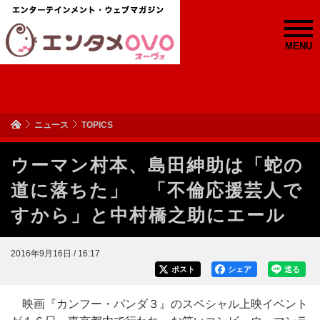
MENU
ニュース
TOPICS
ウーマン村本、島田紳助は「蛇の
道に落ちた」 「不倫応援芸人で
すから」と中村橋之助にエール
2016年9月16日 / 16:17
ポスト
シェア
送る
映画『カンフー・パンダ３』のスペシャル上映イベント