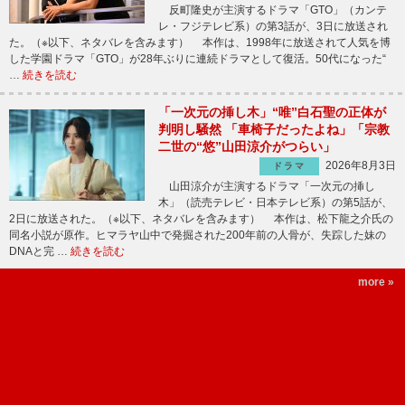
反町隆史が主演するドラマ「GTO」（カンテ
レ・フジテレビ系）の第3話が、3日に放送され
た。（※以下、ネタバレを含みます） 本作は、1998年に放送されて人気を博
した学園ドラマ「GTO」が28年ぶりに連続ドラマとして復活。50代になった“
…
続きを読む
「一次元の挿し木」“唯”白石聖の正体が
判明し騒然 「車椅子だったよね」「宗教
二世の“悠”山田涼介がつらい」
2026年8月3日
ドラマ
山田涼介が主演するドラマ「一次元の挿し
木」（読売テレビ・日本テレビ系）の第5話が、
2日に放送された。（※以下、ネタバレを含みます） 本作は、松下龍之介氏の
同名小説が原作。ヒマラヤ山中で発掘された200年前の人骨が、失踪した妹の
DNAと完 …
続きを読む
more »