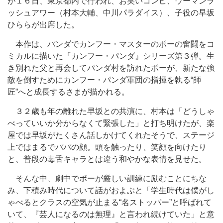
が１６日、東京都内で行われ、お笑いコンビ、ウーマンラ
ッシュアワー（村本大輔、中川パラダイス）、子役の早坂
ひららが出席した。
本作は、パンダでカンフー・マスターのポーの奮闘をコ
ミカルに描いた『カンフー・パンダ』シリーズ第３弾。生
き別れた父と再会してパンダ村を訪れたポーが、新たな強
敵を倒すためにカンフー・パンダ軍団の指揮を執る“師
匠”へと成長するさまが描かれる。
３２歳も年の離れた早坂との共演に、村本は「どうしゃ
べっていいか分からなくて緊張した」と打ち明けたが、楽
屋では早坂がたくさん話しかけてくれたそうで、ステージ
上ではまるでパパの顔。頭を触ったり、笑顔を向けたり
と、普段の毒舌キャラとは違う和やかな表情を見せた。
そんな中、劇中でポーが厳しい訓練に励むことにちな
み、下積み時代について話がおよぶと「学生時代は僕がし
ゃべるとクラスの空気が止まる“名ストッパー”と呼ばれて
いて、『芸人になるのは無理』と言われ続けていた」と意