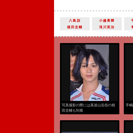
八島諒
小越勇輝
植田圭輔
滝川英治
写真撮影の際には真波山岳役の植
手嶋
田圭輔も到着