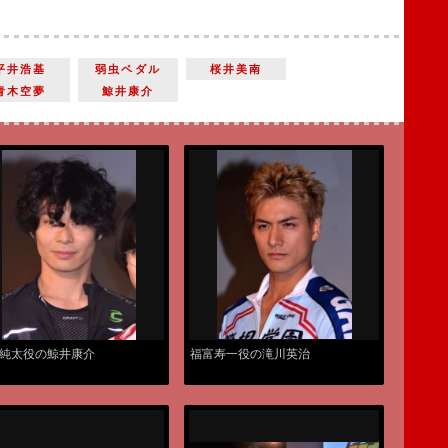
平井浩基
弱虫ペダル
桜井美南
青木空夢
鯨井康介
純太役の鯨井康介
福富寿一役の滝川英治