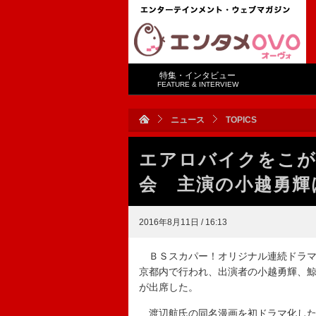
特集・インタビュー
FEATURE & INTERVIEW
ニュース
TOPICS
エアロバイクをこが
会 主演の小越勇輝
2016年8月11日 / 16:13
ＢＳスカパー！オリジナル連続ドラマ「
京都内で行われ、出演者の小越勇輝、
が出席した。
渡辺航氏の同名漫画を初ドラマ化した