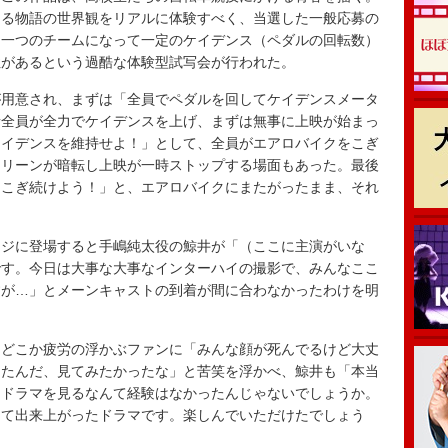
ける物語の世界観をリアルに体験すべく、当選した一般応募の
、一つのチームになって一定のケイデンス（ペダルの回転数）
性があるという過酷な体験型試写会が行われた。
用意され、まずは「全員でペダルを回してケイデンスメータ
者全員が全力でケイデンスを上げ、まずは無事に上映が始まっ
ケイデンスを維持せよ！」として、全員がエアロバイクをこぎ
クリーンが暗転し上映が一時ストップする場面もあった。最後
てこぎ続けよう！」と、エアロバイクにまたがったまま、それ
ジに登場すると手嶋純太役の鯨井が「（ここに主演がいな
です。今日は大事な大事なインターハイの撮影で、みんなここ
すが…」とメーンキャストの到着が間に合わなかったわけを明
どこか疲労の浮かぶファンに「みんな顔が死んでるけど大丈
ったんだ、見てみたかったな」と苦笑を浮かべ、鯨井も「本当
らドラマを見るなんて経験はなかったんじゃないでしょうか。
して出来上がったドラマです。楽しんでいただけたでしょう