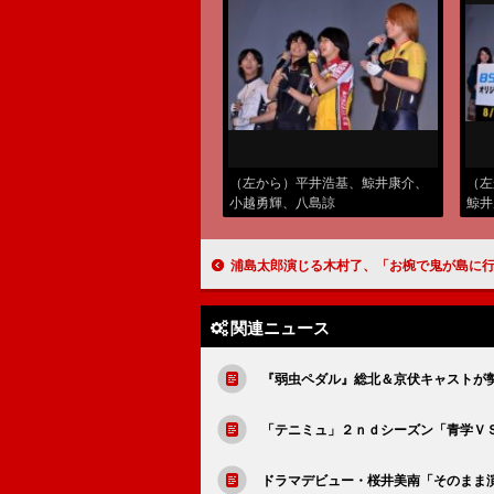
（左から）平井浩基、鯨井康介、
（左
小越勇輝、八島諒
鯨井
八島
浦島太郎演じる木村了、「お椀で鬼が島に行くんでしょう？」 桃太郎と一寸法師がこんがらがった
関連ニュース
『弱虫ペダル』総北＆京伏キャストが
「テニミュ」２ｎｄシーズン「青学Ｖ
ドラマデビュー・桜井美南「そのまま