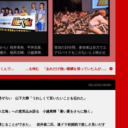
から）桜井美南、平井浩基、
冒頭の10分間、参加者は全力でエ
康介、植田圭輔、小越勇輝、
アロバイクをこがないと上映が止
諒、滝川英治、青木空夢
まってしまうという“体験”試写会
娘の勘違い正せず
振分親方、九重親方の早すぎる死を悼む 「あれだけ強い横綱を張っていた人が…」
RELATED NEWS
勢ぞろい 山下大輝「うれしくて言いたいことを忘れた」
Ｓ立海」への意気込み語る 小越勇輝「暑い夏をさらに熱く」
演じることができた」 岩井俊二氏、連ドラ初挑戦で楽しさ見いだす