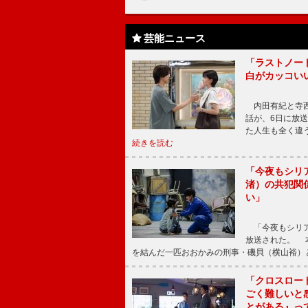
芸能ニュース
「ラストノー
白がカッコい
内田有紀と寺西
話が、6日に放
た人生も全く違
続きを読む
「今夜もシリ
渚）の共犯関
い」
「今夜もシリア
放送された。 
を結んだ一匹おおかみの刑事・磯貝（横山裕）
「クロスロー
ごく難しいと
とがある』っ