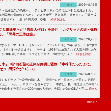
2026年8月6日
ドラマ
 ～救命救急の約束～」（テレビ朝日系）の第5話が4日に放送された。
急医療の最前線でもがく、若き救命医・救急隊員・警察官らの正義と成
を含みます） 遥（今田美桜）や桐 …
続きを読む
鬼塚”反町隆史らが「告白大作戦」を決行 「カジサックの娘・梶原
る」「黒幕の正体は誰」
2026年8月4日
ドラマ
するドラマ「GTO」（カンテレ・フジテレビ系）の第3話が、3日に放送
下、ネタバレを含みます） 本作は、1998年に放送されて人気を博した学
」が28年ぶりに連続ドラマとして復活。50代になった“ …
続きを読む
し木」“唯”白石聖の正体が判明し騒然 「車椅子だったよね」
“悠”山田涼介がつらい」
2026年8月3日
ドラマ
するドラマ「一次元の挿し木」（読売テレビ・日本テレビ系）の第5話
された。（※以下、ネタバレを含みます） 本作は、松下龍之介氏の同名小
ヤ山中で発掘された200年前の人骨が、失踪した妹のDNAと完 …
続きを
more »