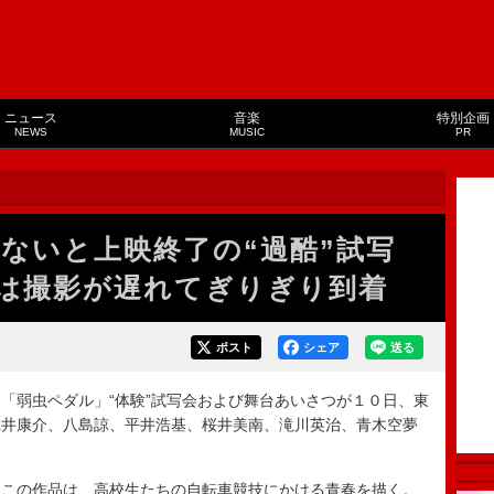
ニュース
音楽
特別企画
NEWS
MUSIC
PR
ないと上映終了の“過酷”試写
は撮影が遅れてぎりぎり到着
ポスト
シェア
送る
弱虫ペダル」“体験”試写会および舞台あいさつが１０日、東
鯨井康介、八島諒、平井浩基、桜井美南、滝川英治、青木空夢
この作品は、高校生たちの自転車競技にかける青春を描く。