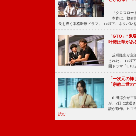
「クロスロード
本作は、救命救
長を描く本格医療ドラマ。（※以下、ネタバレ
「GTO」“
叶渚は華があ
反町隆史が主演
された。（※以
園ドラマ「GTO
「一次元の挿
「宗教二世の
山田涼介が主演
が、2日に放送
説が原作。ヒマラ
読む