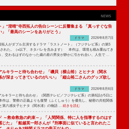
NEWS
ト」“澄晴”寺西拓人の告白シーンに反響集まる 「真っすぐな告
い」「最高のシーンをありがとう」
2026年8月7日
ドラマ
拓人がダブル主演するドラマ「ラストノート」（フジテレビ系）の第5
送された。（※以下、ネタバレを含みます） 本作は、環境も積み重ねてき
う、交わるはずのなかった歳の差の男女が静かに引かれ合い、人生で …
アルキラーと待ち合わせ」「磯貝（横山裕）とヒナタ（関水
係が深まってきているのがいい」「縦山裕二さんのグッズ欲し
2026年8月6日
ドラマ
ルキラーと待ち合わせ」（関西テレビ／フジテレビ系）の第6話が5日に
本作は、警察の正義よりも復讐（ふくしゅう）を優先し、秘密の共犯関係
と第六感女子ヒナタ（関水渚）の物語 …
続きを読む
ド ～救命救急の約束～」「人間関係、特に人を指導するのはす
感じた」「船越英一郎さんが『刑事面に似ていると言われたこ
て、そりゃあ2時間ドラマの帝王だもの」