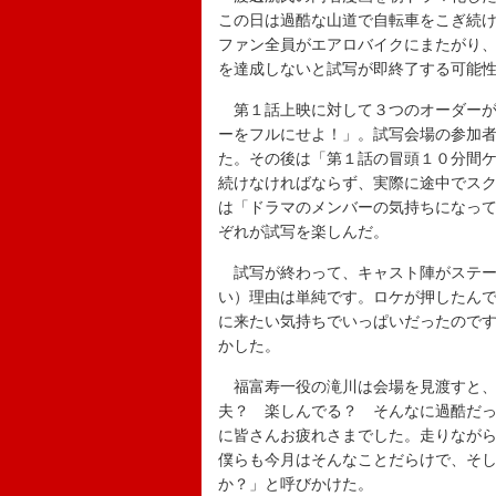
この日は過酷な山道で自転車をこぎ続
ファン全員がエアロバイクにまたがり
を達成しないと試写が即終了する可能
第１話上映に対して３つのオーダーが
ーをフルにせよ！」。試写会場の参加
た。その後は「第１話の冒頭１０分間
続けなければならず、実際に途中でス
は「ドラマのメンバーの気持ちになっ
ぞれが試写を楽しんだ。
試写が終わって、キャスト陣がステー
い）理由は単純です。ロケが押したん
に来たい気持ちでいっぱいだったので
かした。
福富寿一役の滝川は会場を見渡すと、
夫？ 楽しんでる？ そんなに過酷だ
に皆さんお疲れさまでした。走りなが
僕らも今月はそんなことだらけで、そ
か？」と呼びかけた。