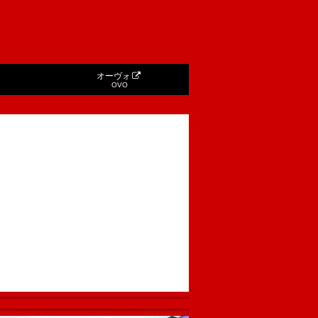
オーヴォ
OVO