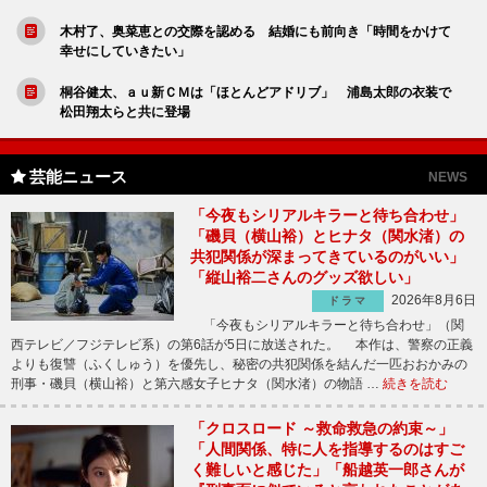
木村了、奥菜恵との交際を認める 結婚にも前向き「時間をかけて
幸せにしていきたい」
桐谷健太、ａｕ新ＣＭは「ほとんどアドリブ」 浦島太郎の衣装で
松田翔太らと共に登場
芸能ニュース
NEWS
「今夜もシリアルキラーと待ち合わせ」
「磯貝（横山裕）とヒナタ（関水渚）の
共犯関係が深まってきているのがいい」
「縦山裕二さんのグッズ欲しい」
2026年8月6日
ドラマ
「今夜もシリアルキラーと待ち合わせ」（関
西テレビ／フジテレビ系）の第6話が5日に放送された。 本作は、警察の正義
よりも復讐（ふくしゅう）を優先し、秘密の共犯関係を結んだ一匹おおかみの
刑事・磯貝（横山裕）と第六感女子ヒナタ（関水渚）の物語 …
続きを読む
「クロスロード ～救命救急の約束～」
「人間関係、特に人を指導するのはすご
く難しいと感じた」「船越英一郎さんが