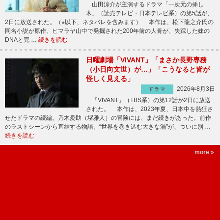
山田涼介が主演するドラマ「一次元の挿し
木」（読売テレビ・日本テレビ系）の第5話が、
2日に放送された。（※以下、ネタバレを含みます） 本作は、松下龍之介氏の
同名小説が原作。ヒマラヤ山中で発掘された200年前の人骨が、失踪した妹の
DNAと完 …
続きを読む
日曜劇場「VIVANT」「まさか長野専務
（小日向文世）が…」「こうなると皆が
怪しく見える」
2026年8月3日
ドラマ
「VIVANT」（TBS系）の第12話が2日に放送
された。 本作は、2023年夏、日本中を熱狂さ
せたドラマの続編。乃木憂助（堺雅人）の冒険には、まだ続きがあった。前作
のラストシーンから直結する物語。“世界を巻き込む大きな渦”が、ついに別 …
続きを読む
more »