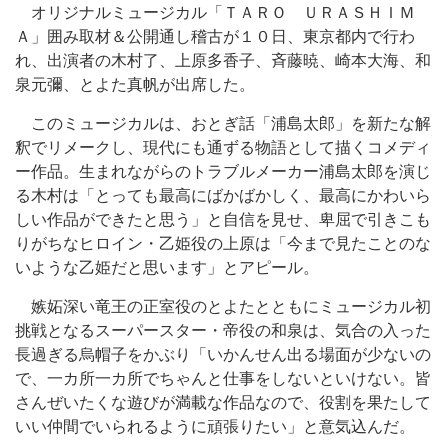
オリジナルミュージカル「ＴＡＲＯ ＵＲＡＳＨＩＭ
Ａ」囲み取材＆公開通し稽古が１０日、東京都内で行わ
れ、出演者の木村了、上原多香子、斉藤暁、崎本大海、和
泉元彌、とよた真帆が出席した。
このミュージカルは、おとぎ話「浦島太郎」を新たな解
釈でリメークし、現代にも通ずる物語として描くコメディ
ー作品。生まれながらのトラブルメーカー浦島太郎を演じ
る木村は「とっても最高にばかばかしく、最高にかわいら
しい作品ができたと思う」と自信を見せ、卑屈で引きこも
りがちなヒロイン・乙姫役の上原は「今まで見たことのな
いような乙姫だと思います」とアピール。
嫉妬深い竜王の正室役のとよたとともにミュージカル初
挑戦となるスーパースター・帝役の和泉は、気合の入った
長過ぎる烏帽子をかぶり「いかんせん出る場面が少ないの
で、一カ所一カ所でちゃんと仕事をしないといけない。皆
さんぜいたくな遊びが満載な作品なので、役割を果たして
いい仲間でいられるように頑張りたい」と意気込んだ。