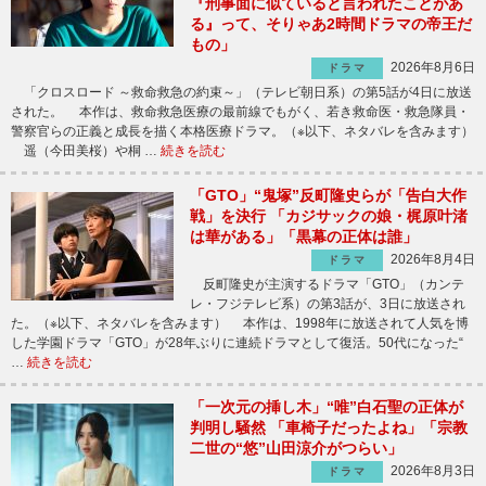
『刑事面に似ていると言われたことがあ
る』って、そりゃあ2時間ドラマの帝王だ
もの」
2026年8月6日
ドラマ
「クロスロード ～救命救急の約束～」（テレビ朝日系）の第5話が4日に放送
された。 本作は、救命救急医療の最前線でもがく、若き救命医・救急隊員・
警察官らの正義と成長を描く本格医療ドラマ。（※以下、ネタバレを含みます）
遥（今田美桜）や桐 …
続きを読む
「GTO」“鬼塚”反町隆史らが「告白大作
戦」を決行 「カジサックの娘・梶原叶渚
は華がある」「黒幕の正体は誰」
2026年8月4日
ドラマ
反町隆史が主演するドラマ「GTO」（カンテ
レ・フジテレビ系）の第3話が、3日に放送され
た。（※以下、ネタバレを含みます） 本作は、1998年に放送されて人気を博
した学園ドラマ「GTO」が28年ぶりに連続ドラマとして復活。50代になった“
…
続きを読む
「一次元の挿し木」“唯”白石聖の正体が
判明し騒然 「車椅子だったよね」「宗教
二世の“悠”山田涼介がつらい」
2026年8月3日
ドラマ