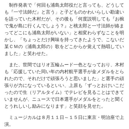
制作発表で「何回も浦島太郎役だと言っても、どうして
も『一寸法師だ』と言う」と子どものかわいらしい勘違い
を語っていた木村だが、その後も「何度説明しても『お椀
で鬼が島に行くんでしょう？』と桃太郎と一寸法師が絡ま
ってどこにも浦島太郎がいない」と相変わらずなことを明
かし、「ちょっとだけ興味を持ってきたようで、こないだ
某ＣＭの（浦島太郎の）歌をどこからか覚えて熱唱してい
ました」と笑わせた。
また、世間ではリオ五輪ムード一色となっており、木村
も「応援していた同い年の内村航平選手が金メダルをとら
れたので、それだけで頑張ろうと思いました」と選手の頑
張りが力になっているといい、上原も「ずっとおけいこだ
ったので生（リアルタイム）でテレビを見ることはできて
いませんが、ニュースで日本選手がメダルをとったと聞く
とうれしいし励みになります」と笑顔を見せた。
ミュージカルは８月１１日～１５日に東京・明治座で上
演。