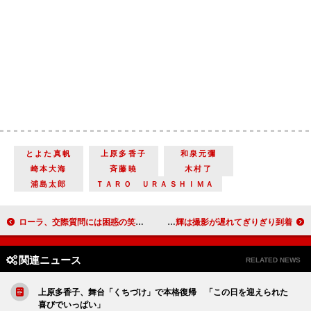
とよた真帆
上原多香子
和泉元彌
崎本大海
斉藤暁
木村了
浦島太郎
ＴＡＲＯ ＵＲＡＳＨＩＭＡ
ローラ、交際質問には困惑の笑み？ ＤＡＩＧＯと“学び”の成果を披露
エアロバイクをこがないと上映終了の“過酷”試写会 主演の小越勇輝は撮影が遅れてぎりぎり到着
関連ニュース
RELATED NEWS
上原多香子、舞台「くちづけ」で本格復帰 「この日を迎えられた
喜びでいっぱい」