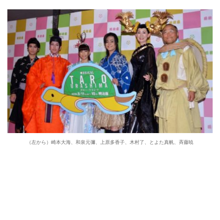
（左から）崎本大海、和泉元彌、上原多香子、木村了、とよた真帆、斉藤暁