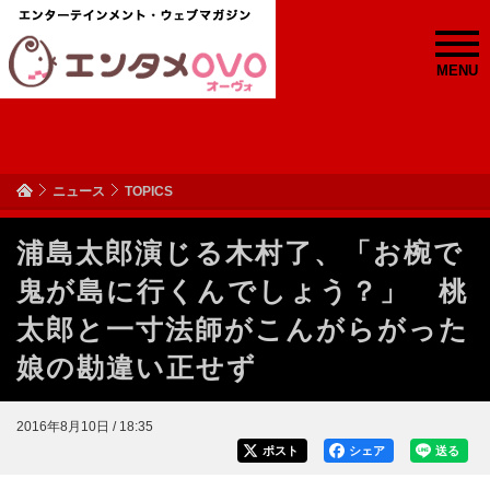
MENU
ニュース
TOPICS
浦島太郎演じる木村了、「お椀で
鬼が島に行くんでしょう？」 桃
太郎と一寸法師がこんがらがった
娘の勘違い正せず
2016年8月10日 / 18:35
ポスト
シェア
送る