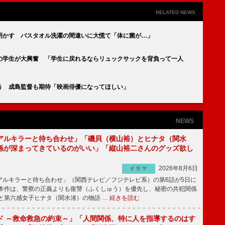
RELATED NEWS
明かす バスタオル洗濯の間違いに大慌て「体に菌が…」
の学生が大興奮 「学生に戻れるならリュックサックを背負って一人
う 成島監督も期待「映画俳優になってほしい」
NEWS
アルキラーと待ち合わせ」「磯貝（横山裕）とヒナタ（関水
係が深まってきているのがいい」「縦山裕二さんのグッズ欲し
2026年8月6日
ドラマ
ルキラーと待ち合わせ」（関西テレビ／フジテレビ系）の第6話が5日に
本作は、警察の正義よりも復讐（ふくしゅう）を優先し、秘密の共犯関係
と第六感女子ヒナタ（関水渚）の物語 …
続きを読む
ド ～救命救急の約束～」「人間関係、特に人を指導するのはす