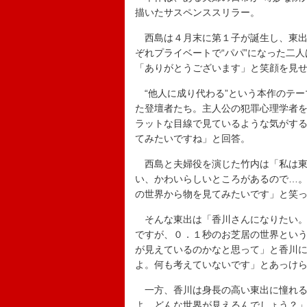
描いたサスペンススリラー。
西島は４月末に第１子が誕生し、東出
ぞれプライベートで“パパ”になった二
「ありがとうございます」と笑顔を見
“他人に成り代わる”という本作のテー
た登壇者たち。主人公の犯罪心理学者
ラットな目線で見ているような気がす
てみたいですね」と回答。
西島と夫婦役を演じた竹内は「私は東
い、かわいらしいところがあるので…
の世界から物を見てみたいです」と笑
そんな東出は「香川さんになりたい。
ですが、０．１秒のお芝居の世界とい
が見えているのかなと思って」と香川
よ。何も考えていないです」とあっけ
一方、香川は身長の高い東出に憧れる
よ。どんな世界が見えるんでしょう？