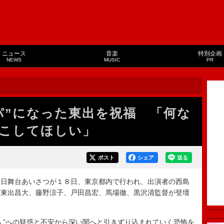
ニュース
音楽
特別企画
NEWS
MUSIC
PR
パ”になった東出を祝福 「何な
こしてほしい」
ポスト
シェア
送る
日舞台あいさつが１８日、東京都内で行われ、出演者の西島
、東出昌大、藤野涼子、戸田昌宏、馬場徹、黒沢清監督が登壇
”への疑惑と不安から深い闇へと引きずり込まれていく恐怖を