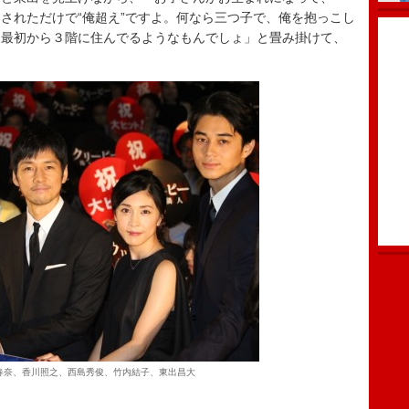
されただけで“俺超え”ですよ。何なら三つ子で、俺を抱っこし
。最初から３階に住んでるようなもんでしょ」と畳み掛けて、
春奈、香川照之、西島秀俊、竹内結子、東出昌大