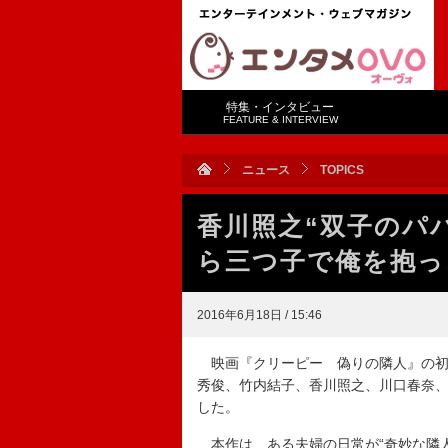
特集・インタビュー
FEATURE & INTERVIEW
ニュース
TOPICS
香川照之“双子のパ
ら三つ子で俺を抱っ
2016年6月18日 / 15:46
映画『クリーピー 偽りの隣人』の初
秀俊、竹内結子、香川照之、川口春奈
した。
本作は、ある夫婦の日常が“奇妙な隣人