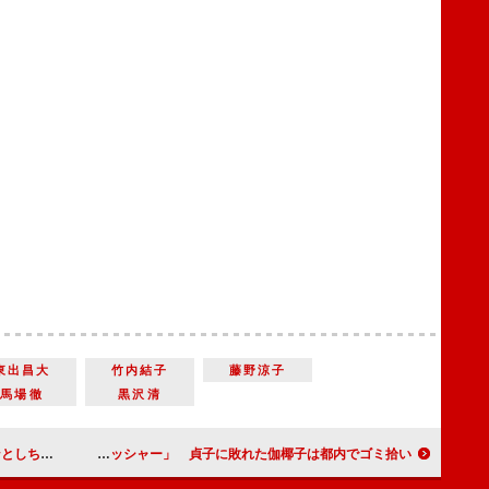
東出昌大
竹内結子
藤野涼子
馬場徹
黒沢清
の鼻筋が好き」
山本美月“芯の強い役”に「プレッシャー」 貞子に敗れた伽椰子は都内でゴミ拾い