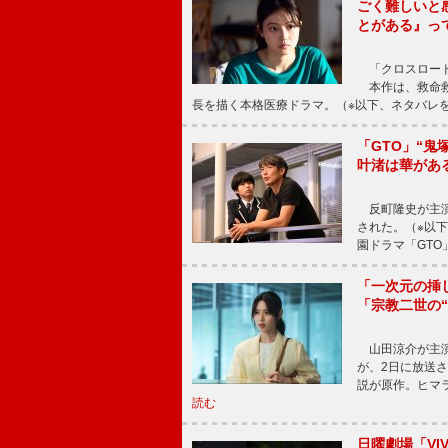
ごく難しいと
とがある』っ
「クロスロード
本作は、救命救
長を描く本格医療ドラマ。（※以下、ネタバレ
「GTO」“
叶渚は華があ
反町隆史が主演
された。（※以
園ドラマ「GTO
「一次元の挿
「宗教二世の
山田涼介が主演
が、2日に放送
説が原作。ヒマラ
読む
日曜劇場「V