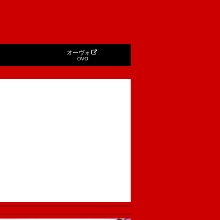
オーヴォ
OVO