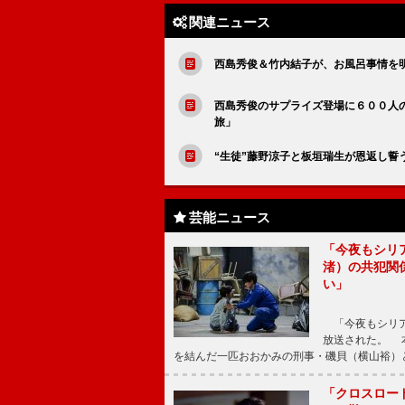
関連ニュース
西島秀俊＆竹内結子が、お風呂事情を
西島秀俊のサプライズ登場に６００人
旅」
“生徒”藤野涼子と板垣瑞生が恩返し誓
芸能ニュース
「今夜もシリ
渚）の共犯関
い」
「今夜もシリア
放送された。 
を結んだ一匹おおかみの刑事・磯貝（横山裕）
「クロスロー