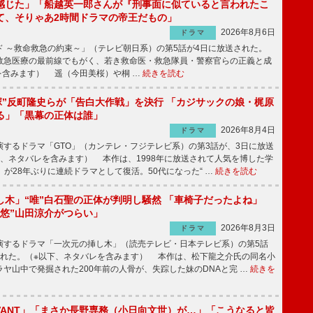
感じた」「船越英一郎さんが『刑事面に似ていると言われたこ
て、そりゃあ2時間ドラマの帝王だもの」
2026年8月6日
ドラマ
 ～救命救急の約束～」（テレビ朝日系）の第5話が4日に放送された。
急医療の最前線でもがく、若き救命医・救急隊員・警察官らの正義と成
を含みます） 遥（今田美桜）や桐 …
続きを読む
鬼塚”反町隆史らが「告白大作戦」を決行 「カジサックの娘・梶原
る」「黒幕の正体は誰」
2026年8月4日
ドラマ
するドラマ「GTO」（カンテレ・フジテレビ系）の第3話が、3日に放送
下、ネタバレを含みます） 本作は、1998年に放送されて人気を博した学
」が28年ぶりに連続ドラマとして復活。50代になった“ …
続きを読む
し木」“唯”白石聖の正体が判明し騒然 「車椅子だったよね」
“悠”山田涼介がつらい」
2026年8月3日
ドラマ
するドラマ「一次元の挿し木」（読売テレビ・日本テレビ系）の第5話
された。（※以下、ネタバレを含みます） 本作は、松下龍之介氏の同名小
ヤ山中で発掘された200年前の人骨が、失踪した妹のDNAと完 …
続きを
IVANT」「まさか長野専務（小日向文世）が…」「こうなると皆