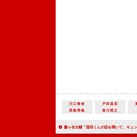
川口春奈
戸田昌宏
西島秀俊
香川照之
藤ヶ谷太輔「窪田くんの話を聞いて、キュンとしちゃった」 窪田正孝「僕は藤ヶ谷くん