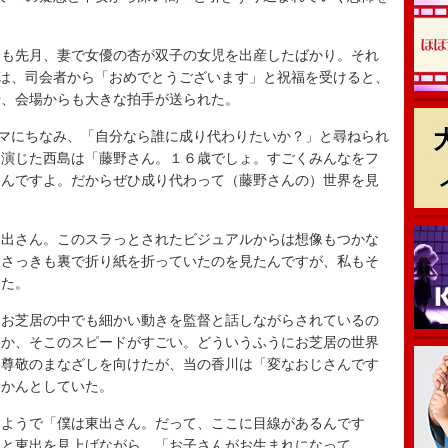
も先月、妻で女優の杏が双子の女児を出産したばかり。それ
人は、司会者から「おめでとうございます」と祝福を受けると、
せ、会場からも大きな拍手が送られた。
マにちなみ、「自分なら誰に成り代わりたいか？」と尋ねられ
を演じた西島は「藤野さん。１６歳でしょ。すごくみんなをフ
るんですよ。だからぜひ成り代わって（藤野さんの）世界を見
出さん。このスラっとされたビジュアルからは想像もつかな
。さっきも裏で折り紙を折っていたのを見たんですが、私もそ
った。
お芝居の中でも細かい動きを監督と話しながらされているの
うか、そこのスピードがすごい。どういうふうにお芝居の世界
に尊敬のまなざしを向けたが、当の香川は「変なおじさんです
らかんとしていた。
ようで「僕は東出さん。だって、ここに目線があるんです
」と東出を見上げながら、「お子さんがお生まれになって、