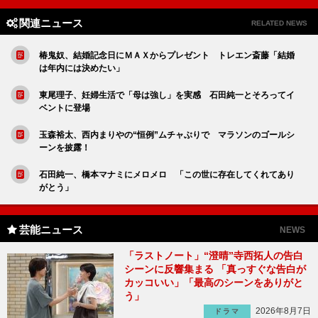
関連ニュース
RELATED NEWS
椿鬼奴、結婚記念日にＭＡＸからプレゼント トレエン斎藤「結婚
は年内には決めたい」
東尾理子、妊婦生活で「母は強し」を実感 石田純一とそろってイ
ベントに登場
玉森裕太、西内まりやの“恒例”ムチャぶりで マラソンのゴールシ
ーンを披露！
石田純一、橋本マナミにメロメロ 「この世に存在してくれてあり
がとう」
芸能ニュース
NEWS
「ラストノート」“澄晴”寺西拓人の告白
シーンに反響集まる 「真っすぐな告白が
カッコいい」「最高のシーンをありがと
う」
2026年8月7日
ドラマ