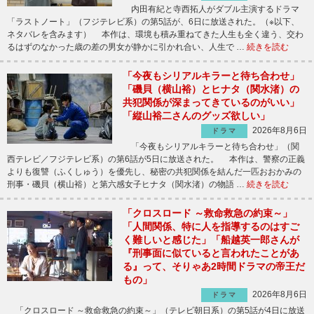
内田有紀と寺西拓人がダブル主演するドラマ
「ラストノート」（フジテレビ系）の第5話が、6日に放送された。（※以下、
ネタバレを含みます） 本作は、環境も積み重ねてきた人生も全く違う、交わ
るはずのなかった歳の差の男女が静かに引かれ合い、人生で …
続きを読む
「今夜もシリアルキラーと待ち合わせ」
「磯貝（横山裕）とヒナタ（関水渚）の
共犯関係が深まってきているのがいい」
「縦山裕二さんのグッズ欲しい」
2026年8月6日
ドラマ
「今夜もシリアルキラーと待ち合わせ」（関
西テレビ／フジテレビ系）の第6話が5日に放送された。 本作は、警察の正義
よりも復讐（ふくしゅう）を優先し、秘密の共犯関係を結んだ一匹おおかみの
刑事・磯貝（横山裕）と第六感女子ヒナタ（関水渚）の物語 …
続きを読む
「クロスロード ～救命救急の約束～」
「人間関係、特に人を指導するのはすご
く難しいと感じた」「船越英一郎さんが
『刑事面に似ていると言われたことがあ
る』って、そりゃあ2時間ドラマの帝王だ
もの」
2026年8月6日
ドラマ
「クロスロード ～救命救急の約束～」（テレビ朝日系）の第5話が4日に放送