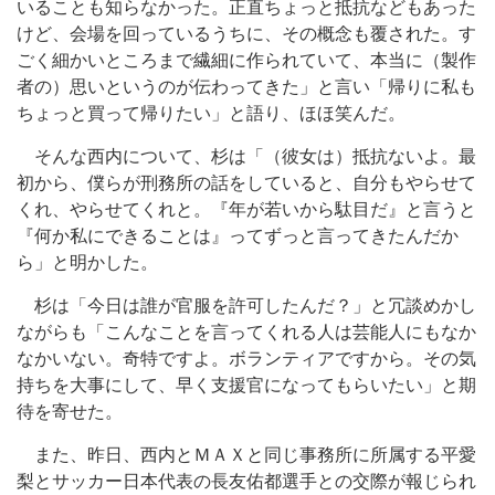
いることも知らなかった。正直ちょっと抵抗などもあった
けど、会場を回っているうちに、その概念も覆された。す
ごく細かいところまで繊細に作られていて、本当に（製作
者の）思いというのが伝わってきた」と言い「帰りに私も
ちょっと買って帰りたい」と語り、ほほ笑んだ。
そんな西内について、杉は「（彼女は）抵抗ないよ。最
初から、僕らが刑務所の話をしていると、自分もやらせて
くれ、やらせてくれと。『年が若いから駄目だ』と言うと
『何か私にできることは』ってずっと言ってきたんだか
ら」と明かした。
杉は「今日は誰が官服を許可したんだ？」と冗談めかし
ながらも「こんなことを言ってくれる人は芸能人にもなか
なかいない。奇特ですよ。ボランティアですから。その気
持ちを大事にして、早く支援官になってもらいたい」と期
待を寄せた。
また、昨日、西内とＭＡＸと同じ事務所に所属する平愛
梨とサッカー日本代表の長友佑都選手との交際が報じられ