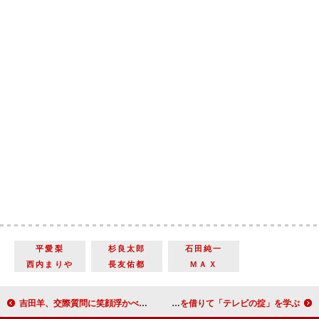
平愛梨
杉良太郎
石田純一
西内まりや
長友佑都
ＭＡＸ
吉田羊、交際質問に笑顔浮かべるも無言 小松菜奈「お姉ちゃんのように仲良く接した」
Ｒ－１ぐらんぷり王者が初の冠番組に挑戦 同期芸人の力を借りて「テレビの掟」を学ぶ！