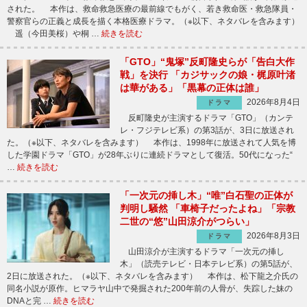
された。 本作は、救命救急医療の最前線でもがく、若き救命医・救急隊員・
警察官らの正義と成長を描く本格医療ドラマ。（※以下、ネタバレを含みます）
遥（今田美桜）や桐 …
続きを読む
「GTO」“鬼塚”反町隆史らが「告白大作
戦」を決行 「カジサックの娘・梶原叶渚
は華がある」「黒幕の正体は誰」
2026年8月4日
ドラマ
反町隆史が主演するドラマ「GTO」（カンテ
レ・フジテレビ系）の第3話が、3日に放送され
た。（※以下、ネタバレを含みます） 本作は、1998年に放送されて人気を博
した学園ドラマ「GTO」が28年ぶりに連続ドラマとして復活。50代になった“
…
続きを読む
「一次元の挿し木」“唯”白石聖の正体が
判明し騒然 「車椅子だったよね」「宗教
二世の“悠”山田涼介がつらい」
2026年8月3日
ドラマ
山田涼介が主演するドラマ「一次元の挿し
木」（読売テレビ・日本テレビ系）の第5話が、
2日に放送された。（※以下、ネタバレを含みます） 本作は、松下龍之介氏の
同名小説が原作。ヒマラヤ山中で発掘された200年前の人骨が、失踪した妹の
DNAと完 …
続きを読む