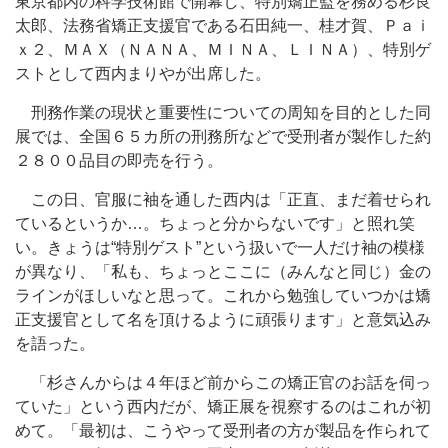
東京都内の科学技術館で開幕し、特別矯正監を務める杉良
太郎、法務省矯正支援官である石田純一、桂才賀、Ｐａｉ
ｘ２、ＭＡＸ（ＮＡＮＡ、ＭＩＮＡ、ＬＩＮＡ）、特別ゲ
ストとして西内まりやが出席した。
刑務作業の現状と重要性についての周知を目的とした同
展では、全国６５カ所の刑務所などで受刑者が製作した約
２８００品目の即売を行う。
この日、官服に袖を通した西内は「正直、まだ着せられ
ているというか…。ちょっと分からないです」と照れ笑
い。きょうは“特別ゲスト”という扱いで一人だけ袖の模様
が異なり、「私も、ちょっとここに（みんなと同じ）金の
ラインがほしいなと思って。これから勉強していつかは矯
正支援官として名を頂けるように頑張ります」と意気込み
を語った。
「杉さんからは４年ほど前からこの矯正官のお話を伺っ
ていた」という西内だが、矯正展を視察するのはこれが初
めて。「最初は、こうやって受刑者の方が製品を作られて