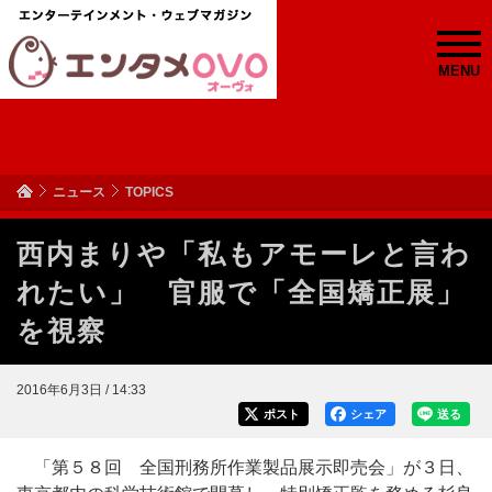
MENU
ニュース
TOPICS
西内まりや「私もアモーレと言わ
れたい」 官服で「全国矯正展」
を視察
2016年6月3日 / 14:33
ポスト
シェア
送る
「第５８回 全国刑務所作業製品展示即売会」が３日、