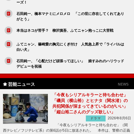
ーズ！
石田純一、橋本マナミにメロメロ 「この世に存在してくれてあり
がとう」
本当はネコが苦手？ 柳沢慎吾、ふてニャン抱っこに大苦戦
ふてニャン、篠崎愛の胸元にくぎ付け 人気急上昇で「ライバルは
白い犬」
石田純一、「心配だけど頑張ってほしい」 娘すみれのハリウッド
デビューを祝福
芸能ニュース
NEWS
「今夜もシリアルキラーと待ち合わせ」
「磯貝（横山裕）とヒナタ（関水渚）の
共犯関係が深まってきているのがいい」
「縦山裕二さんのグッズ欲しい」
2026年8月6日
ドラマ
「今夜もシリアルキラーと待ち合わせ」（関
西テレビ／フジテレビ系）の第6話が5日に放送された。 本作は、警察の正義