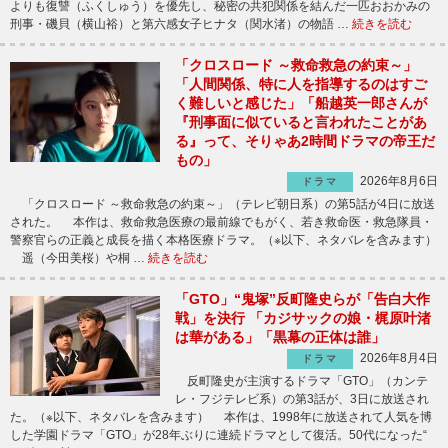
よりも復讐（ふくしゅう）を優先し、秘密の共犯関係を結んだ一匹おおかみの
刑事・磯貝（横山裕）と第六感女子ヒナタ（関水渚）の物語 …
続きを読む
「クロスロード ～救命救急の約束～」
「人間関係、特に人を指導するのはすご
く難しいと感じた」「船越英一郎さんが
『刑事面に似ていると言われたことがあ
る』って、そりゃあ2時間ドラマの帝王だ
もの」
2026年8月6日
ドラマ
「クロスロード ～救命救急の約束～」（テレビ朝日系）の第5話が4日に放送
された。 本作は、救命救急医療の最前線でもがく、若き救命医・救急隊員・
警察官らの正義と成長を描く本格医療ドラマ。（※以下、ネタバレを含みます）
遥（今田美桜）や桐 …
続きを読む
「GTO」“鬼塚”反町隆史らが「告白大作
戦」を決行 「カジサックの娘・梶原叶渚
は華がある」「黒幕の正体は誰」
2026年8月4日
ドラマ
反町隆史が主演するドラマ「GTO」（カンテ
レ・フジテレビ系）の第3話が、3日に放送され
た。（※以下、ネタバレを含みます） 本作は、1998年に放送されて人気を博
した学園ドラマ「GTO」が28年ぶりに連続ドラマとして復活。50代になった“