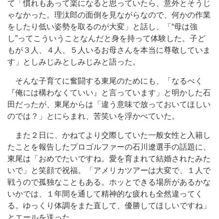
て「慣れもあって楽になると思っていたら、意外とそうじ
ゃなかった。理汰郎の面倒を見ながらなので、何かの作業
をしたり低い姿勢を取るのが大変」と話し、「“母は強
し”ってこういうことなんだと身を持って体験した。子ど
もが３人、４人、５人いるお母さんを本当に尊敬していま
す」としみじみとしみじみと語った。
そんな子育てに奮闘する東尾のためにも、「なるべく
『俺には構わなくていい』と言っています」と明かした石
田だったが、東尾からは「違う意味で放っておいてほしい
のでは？」とにらまれ、苦笑いを浮かべていた。
また２日に、かねてより交際していた一般女性と入籍し
たことを報告したプロゴルファーの石川遼選手の話題に、
東尾は「おめでたいですね。愛を育まれて結婚されたみた
いで」と笑顔で祝福。「アメリカツアーは大変で、１人で
戦うので孤独なこともある。ホッとできる場所があるかな
いかでは、１年間を通して精神的な疲れも全然違ってく
る。ゆっくり体調をまた直して、優勝してほしいですね」
とエールを送った。