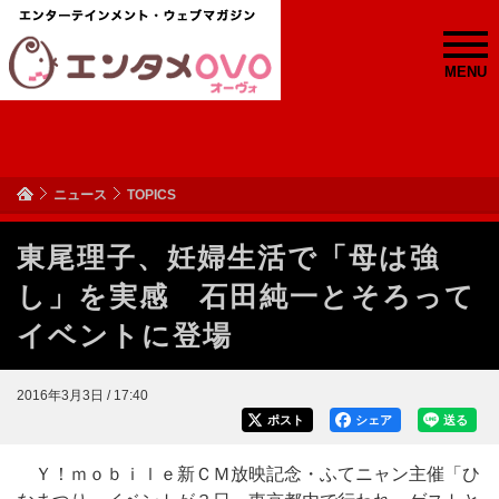
MENU
ニュース
TOPICS
東尾理子、妊婦生活で「母は強
し」を実感 石田純一とそろって
イベントに登場
2016年3月3日 / 17:40
ポスト
シェア
送る
Ｙ！ｍｏｂｉｌｅ新ＣＭ放映記念・ふてニャン主催「ひ