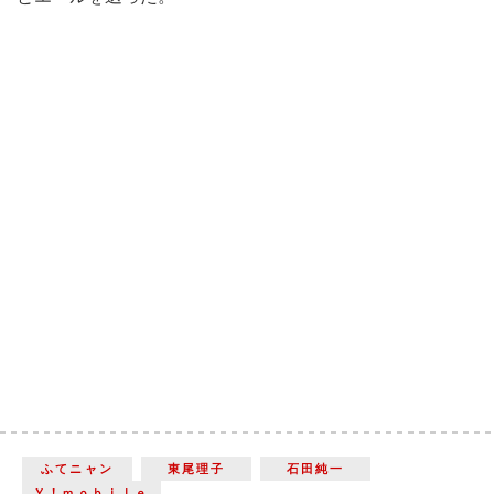
ふてニャン
東尾理子
石田純一
Ｙ！ｍｏｂｉｌｅ