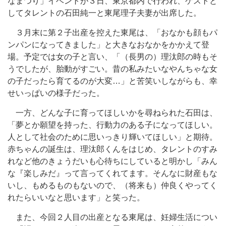
なまつり」イベントが３日、東京都内で行われ、ゲストと
してタレントの石田純一と東尾理子夫妻が出席した。
３月末に第２子出産を控えた東尾は、「おなかも顔もパ
ンパンになってきました」と大きなおなかをかかえて登
場。予定では女の子と言い、「（長男の）理汰郎の時もそ
うでしたが、胎動がすごい。昔の私みたいなやんちゃな女
の子だったら育てるのが大変…」と苦笑いしながらも、幸
せいっぱいの様子だった。
一方、どんな子に育ってほしいかを尋ねられた石田は、
「夢とか願望を持った、行動力のある子になってほしい。
人として社会のために思いっきり輝いてほしい」と期待。
赤ちゃんの誕生は、理汰郎くんをはじめ、タレントのすみ
れなど他のきょうだいも心待ちにしていると明かし「みん
な『楽しみだ』って言ってくれてます。そんなに財産もな
いし、もめるものもないので、（将来も）仲良くやってく
れたらいいなと思います」と笑った。
また、今回２人目の出産となる東尾は、妊婦生活につい