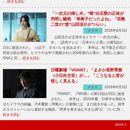
…
続きを読む
「一次元の挿し木」“唯”白石聖の正体が
判明し騒然 「車椅子だったよね」「宗教
二世の“悠”山田涼介がつらい」
2026年8月3日
ドラマ
山田涼介が主演するドラマ「一次元の挿し
木」（読売テレビ・日本テレビ系）の第5話が、
2日に放送された。（※以下、ネタバレを含みます） 本作は、松下龍之介氏の
同名小説が原作。ヒマラヤ山中で発掘された200年前の人骨が、失踪した妹の
DNAと完 …
続きを読む
日曜劇場「VIVANT」「まさか長野専務
（小日向文世）が…」「こうなると皆が
怪しく見える」
2026年8月3日
ドラマ
「VIVANT」（TBS系）の第12話が2日に放送
された。 本作は、2023年夏、日本中を熱狂さ
せたドラマの続編。乃木憂助（堺雅人）の冒険には、まだ続きがあった。前作
のラストシーンから直結する物語。“世界を巻き込む大きな渦”が、ついに別 …
続きを読む
more »