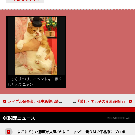
「ひなまつり」イベントを主催？
したふてニャン
メイプル超合金、仕事急増も給料は… 「今月は５万円。まだ入ってこない」
北川景子、新婚生活について聞かれ照れ笑い ２０歳の自分には「苦しくてもそのまま頑張れ」
関連ニュース
RELATED NEWS
ふてぶてしい態度が人気の“ふてニャン” 新ＣＭで平祐奈にプロポ