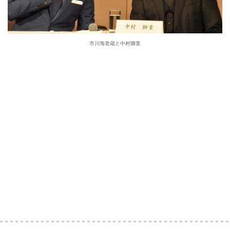
市川海老蔵と中村獅童