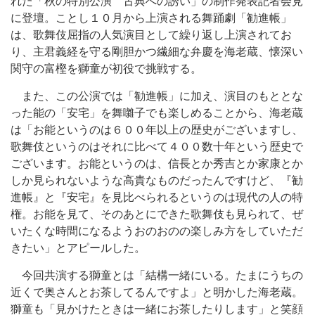
れた「秋の特別公演 古典への誘い」の制作発表記者会見
に登壇。ことし１０月から上演される舞踊劇「勧進帳」
は、歌舞伎屈指の人気演目として繰り返し上演されてお
り、主君義経を守る剛胆かつ繊細な弁慶を海老蔵、懐深い
関守の富樫を獅童が初役で挑戦する。
また、この公演では「勧進帳」に加え、演目のもととな
った能の「安宅」を舞囃子でも楽しめることから、海老蔵
は「お能というのは６００年以上の歴史がございますし、
歌舞伎というのはそれに比べて４００数十年という歴史で
ございます。お能というのは、信長とか秀吉とか家康とか
しか見られないような高貴なものだったんですけど、『勧
進帳』と『安宅』を見比べられるというのは現代の人の特
権。お能を見て、そのあとにできた歌舞伎も見られて、ぜ
いたくな時間になるようおのおのの楽しみ方をしていただ
きたい」とアピールした。
今回共演する獅童とは「結構一緒にいる。たまにうちの
近くで奥さんとお茶してるんですよ」と明かした海老蔵。
獅童も「見かけたときは一緒にお茶したりします」と笑顔