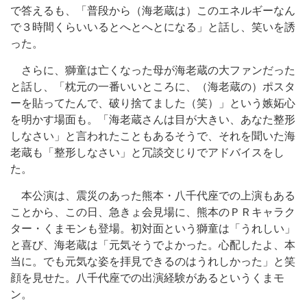
で答えるも、「普段から（海老蔵は）このエネルギーなん
で３時間くらいいるとへとへとになる」と話し、笑いを誘
った。
さらに、獅童は亡くなった母が海老蔵の大ファンだった
と話し、「枕元の一番いいところに、（海老蔵の）ポスタ
ーを貼ってたんで、破り捨てました（笑）」という嫉妬心
を明かす場面も。「海老蔵さんは目が大きい、あなた整形
しなさい」と言われたこともあるそうで、それを聞いた海
老蔵も「整形しなさい」と冗談交じりでアドバイスをし
た。
本公演は、震災のあった熊本・八千代座での上演もある
ことから、この日、急きょ会見場に、熊本のＰＲキャラク
ター・くまモンも登場。初対面という獅童は「うれしい」
と喜び、海老蔵は「元気そうでよかった。心配したよ、本
当に。でも元気な姿を拝見できるのはうれしかった」と笑
顔を見せた。八千代座での出演経験があるというくまモ
ン。