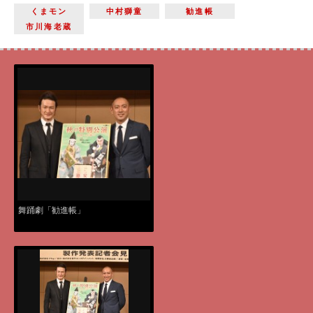
くまモン
中村獅童
勧進帳
市川海老蔵
舞踊劇「勧進帳」