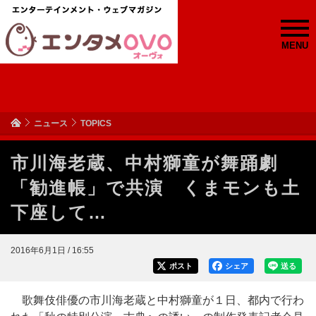
MENU
ニュース
TOPICS
市川海老蔵、中村獅童が舞踊劇
「勧進帳」で共演 くまモンも土
下座して…
2016年6月1日 / 16:55
ポスト
シェア
送る
歌舞伎俳優の市川海老蔵と中村獅童が１日、都内で行わ