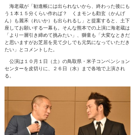
海老蔵が「勧進帳には出られないから、終わった後にも
う１本１５分くらい作れば？ くまモンも勸玄（かんげ
ん）も麗禾（れいか）も出られるし」と提案すると、土下
座してお願いする一幕も。そんな熊本での上演に海老蔵は
「より一層引き締めて挑みたい」、獅童も「大変なときだ
と思いますがお芝居を見て少しでも元気になっていただき
たい」とコメントした。
公演は１０月１日（土）の鳥取県・米子コンベンション
センターを皮切りに、２６日（水）まで各地で上演され
る。