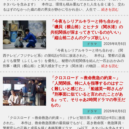
ネタバレを含みます） 本作は、環境も積み重ねてきた人生も全く違う、交わ
るはずのなかった歳の差の男女が静かに引かれ合い、人生で …
続きを読む
「今夜もシリアルキラーと待ち合わせ」
「磯貝（横山裕）とヒナタ（関水渚）の
共犯関係が深まってきているのがいい」
「縦山裕二さんのグッズ欲しい」
2026年8月6日
ドラマ
「今夜もシリアルキラーと待ち合わせ」（関
西テレビ／フジテレビ系）の第6話が5日に放送された。 本作は、警察の正義
よりも復讐（ふくしゅう）を優先し、秘密の共犯関係を結んだ一匹おおかみの
刑事・磯貝（横山裕）と第六感女子ヒナタ（関水渚）の物語 …
続きを読む
「クロスロード ～救命救急の約束～」
「人間関係、特に人を指導するのはすご
く難しいと感じた」「船越英一郎さんが
『刑事面に似ていると言われたことがあ
る』って、そりゃあ2時間ドラマの帝王だ
もの」
2026年8月6日
ドラマ
「クロスロード ～救命救急の約束～」（テレビ朝日系）の第5話が4日に放送
された。 本作は、救命救急医療の最前線でもがく、若き救命医・救急隊員・
警察官らの正義と成長を描く本格医療ドラマ。（※以下、ネタバレを含みます）