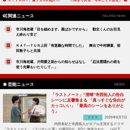
ｈｉｔｏｍｉ、夏フェスの思い出は“暑さ” 「いかにさわやかにやるか」
まゆゆ、総選挙「１位に返り咲き！」宣言 ゆきりんも「今年こそ１位を」
関連ニュース
RELATED NEWS
市川海老蔵「目を細めます、親ばかですから」 勸玄くんのお目見
え終わり安ど
ＫＡＴ―ＴＵＮ上田「有意義な時間でした」 舞台で中村獅童、前
田敦子らと共演
市川海老蔵、片岡愛之助からの知らせはなし 「忍法雲隠れの術を
使う先輩もいたりして…」
芸能ニュース
NEWS
「ラストノート」“澄晴”寺西拓人の告白
シーンに反響集まる 「真っすぐな告白が
カッコいい」「最高のシーンをありがと
う」
2026年8月7日
ドラマ
内田有紀と寺西拓人がダブル主演するドラマ
「ラストノート」（フジテレビ系）の第5話が、6日に放送された。（※以下、