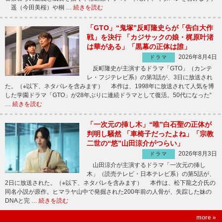
遥（今田美桜）や桐 …
続きを読む
「GTO」“鬼塚”反町隆史らが「告白大作
戦」を決行 「カジサックの娘・梶原叶渚
は華がある」「黒幕の正体は誰」
2026年8月4日
ドラマ
反町隆史が主演するドラマ「GTO」（カンテ
レ・フジテレビ系）の第3話が、3日に放送され
た。（※以下、ネタバレを含みます） 本作は、1998年に放送されて人気を博
した学園ドラマ「GTO」が28年ぶりに連続ドラマとして復活。50代になった“
…
続きを読む
「一次元の挿し木」“唯”白石聖の正体が
判明し騒然 「車椅子だったよね」「宗教
二世の“悠”山田涼介がつらい」
2026年8月3日
ドラマ
山田涼介が主演するドラマ「一次元の挿し
木」（読売テレビ・日本テレビ系）の第5話が、
2日に放送された。（※以下、ネタバレを含みます） 本作は、松下龍之介氏の
同名小説が原作。ヒマラヤ山中で発掘された200年前の人骨が、失踪した妹の
DNAと完 …
続きを読む
more »