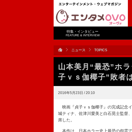
特集・インタビュー
FEATURE & INTERVIEW
ニュース
TOPICS
山本美月“最恐”ホ
子ｖｓ伽椰子”敗者
2016年5月23日 / 20:10
映画『貞子ｖｓ伽椰子』の完成記念イ
城ティナ、佐津川愛美と白石晃士監督
席した。
本作は、日本ホラー史上最恐の怨霊で