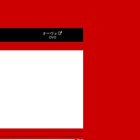
オーヴォ
OVO