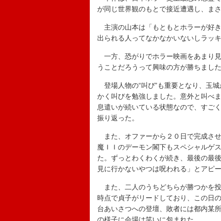
が同じ世界観のもとで接近遭遇し、ま
主演の山本は「もともとホラーが好き
出られる人ってなかなかいないしラッ
一方、恐がりでホラー映画をあまり見
うことだろうって興味の方が勝ちまし
登場人物の“叫び”も重要となり、玉城
かく叫びを勉強しました。意外と叫べ
息遣いが続いている状態なので、すご
振り返った。
また、オファーから２０日で完成させ
魔ＩＩのデーモン閣下もスペシャルゲ
た。ずっとわくわくが続き、最後の最
見に行かないやつは呪われる」とアピ
また、二人のうちどちらが勝つかを投
時点で貞子がリードしており、この日
台あいさつへの登壇、敗者には都内某
の様子に会場は笑いに包まれた。