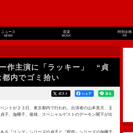
ニュース
音楽
特別企画
NEWS
MUSIC
PR
ラー作主演に「ラッキー」 “貞
は都内でゴミ拾い
ポスト
シェア
送る
ベントが２３日、東京都内で行われ、出演者の山本美月、玉
、貞子、伽椰子、俊雄、スペシャルゲストのデーモン閣下が出
ある『リング』シリーズの貞子と『呪怨』シリーズの伽椰子