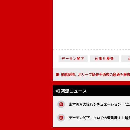
デーモン閣下
佐津川愛美
鬼龍院翔、ポリープ除去手術後の経過を報告 ６月の全国ツアーに向け
関連ニュース
山本美月の憧れシチュエーション “二
デーモン閣下、ソロでの聖飢魔ＩＩ越