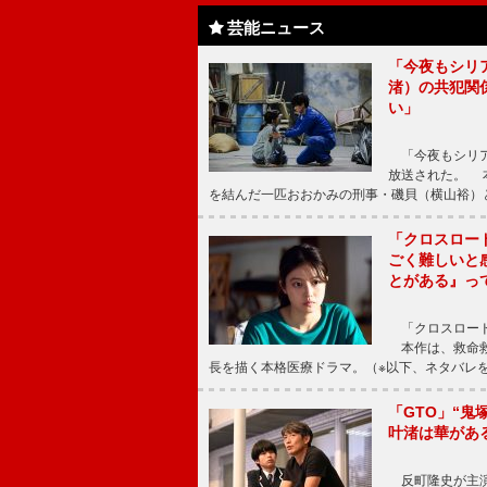
芸能ニュース
「今夜もシリ
渚）の共犯関
い」
「今夜もシリア
放送された。 
を結んだ一匹おおかみの刑事・磯貝（横山裕）
「クロスロー
ごく難しいと
とがある』っ
「クロスロード
本作は、救命救
長を描く本格医療ドラマ。（※以下、ネタバレ
「GTO」“
叶渚は華があ
反町隆史が主演