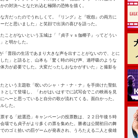
さかの対決へとなだれ込む極限の恐怖を描く。
な方だったのでうれしくて。『リング』と『呪怨』の両方に
キーだと思いました」と笑顔で出演の喜びを語った。
たことがないという玉城は「『貞子ｖｓ伽椰子』ってどうい
た」と明かした。
が「普段の生活であまり大きな声を出すことがないので、とに
ました」と語ると、山本も「驚く時の叫び声、過呼吸のような
く体力が必要でした。大変だったしおなかがすいた」と撮影を
たという主題歌「呪いのシャ・ナ・ナ・ナ」を手掛けた聖飢
ストとして登場し、「わがはいはすでに試写会でこの映画を見
後にへーと思っていると自分の歌が流れてくる。面白かった。
ールした。
票する「総選恐」キャンペーンの投票数は、２２日午後５時
の会場でも貞子がより多くの票を集めた。勝者は公開初日の舞
所でのゴミ拾いの罰ゲームが発表され、うろたえる二人と俊雄