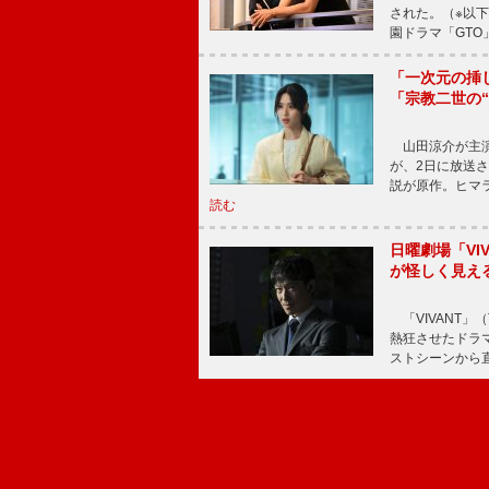
された。（※以
園ドラマ「GTO
「一次元の挿
「宗教二世の
山田涼介が主演
が、2日に放送
説が原作。ヒマラ
読む
日曜劇場「V
が怪しく見え
「VIVANT」
熱狂させたドラ
ストシーンから直