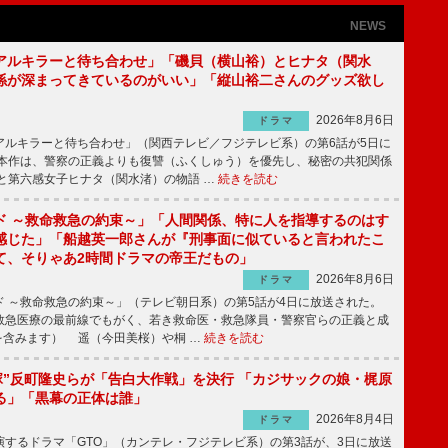
NEWS
アルキラーと待ち合わせ」「磯貝（横山裕）とヒナタ（関水
係が深まってきているのがいい」「縦山裕二さんのグッズ欲し
2026年8月6日
ドラマ
ルキラーと待ち合わせ」（関西テレビ／フジテレビ系）の第6話が5日に
本作は、警察の正義よりも復讐（ふくしゅう）を優先し、秘密の共犯関係
と第六感女子ヒナタ（関水渚）の物語 …
続きを読む
ド ～救命救急の約束～」「人間関係、特に人を指導するのはす
感じた」「船越英一郎さんが『刑事面に似ていると言われたこ
て、そりゃあ2時間ドラマの帝王だもの」
2026年8月6日
ドラマ
 ～救命救急の約束～」（テレビ朝日系）の第5話が4日に放送された。
急医療の最前線でもがく、若き救命医・救急隊員・警察官らの正義と成
を含みます） 遥（今田美桜）や桐 …
続きを読む
鬼塚”反町隆史らが「告白大作戦」を決行 「カジサックの娘・梶原
る」「黒幕の正体は誰」
2026年8月4日
ドラマ
するドラマ「GTO」（カンテレ・フジテレビ系）の第3話が、3日に放送