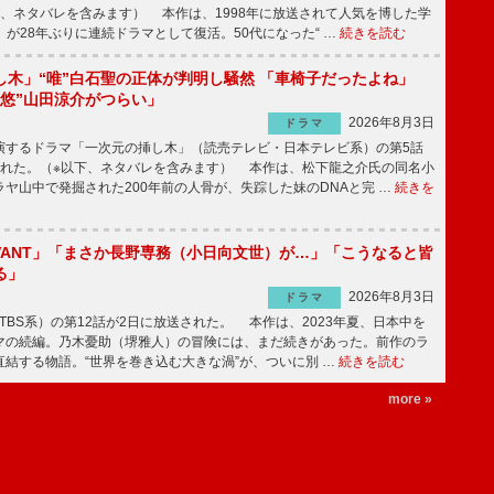
下、ネタバレを含みます） 本作は、1998年に放送されて人気を博した学
」が28年ぶりに連続ドラマとして復活。50代になった“ …
続きを読む
し木」“唯”白石聖の正体が判明し騒然 「車椅子だったよね」
“悠”山田涼介がつらい」
2026年8月3日
ドラマ
するドラマ「一次元の挿し木」（読売テレビ・日本テレビ系）の第5話
された。（※以下、ネタバレを含みます） 本作は、松下龍之介氏の同名小
ヤ山中で発掘された200年前の人骨が、失踪した妹のDNAと完 …
続きを
IVANT」「まさか長野専務（小日向文世）が…」「こうなると皆
る」
2026年8月3日
ドラマ
（TBS系）の第12話が2日に放送された。 本作は、2023年夏、日本中を
マの続編。乃木憂助（堺雅人）の冒険には、まだ続きがあった。前作のラ
結する物語。“世界を巻き込む大きな渦”が、ついに別 …
続きを読む
more »