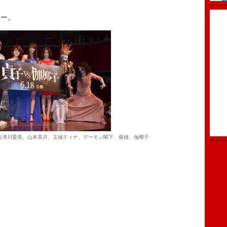
ー。
佐津川愛美、山本美月、玉城ティナ、デーモン閣下、俊雄、伽椰子