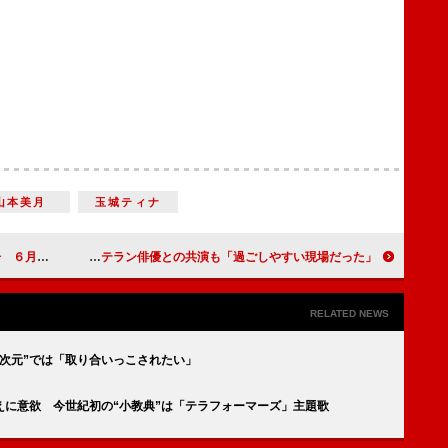
山本美月
玉城ティナ
リハビリも
有村架純「原作を読んで涙が出た」 ベテラン俳優との共演も「過ごしやすい現場だった」
RELATED NEWS
次元”では「取り合いっこされたい」
えに意欲 今世紀初の“小教典”は「テラフォーマーズ」主題歌