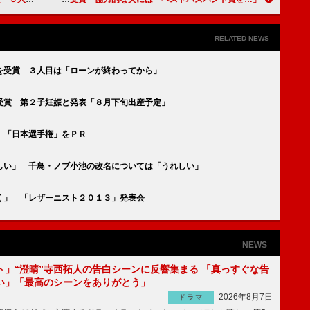
RELATED NEWS
を受賞 ３人目は「ローンが終わってから」
受賞 第２子妊娠と発表「８月下旬出産予定」
 「日本選手権」をＰＲ
しい」 千鳥・ノブ小池の改名については「うれしい」
く」 「レザーニスト２０１３」発表会
NEWS
ト」“澄晴”寺西拓人の告白シーンに反響集まる 「真っすぐな告
い」「最高のシーンをありがとう」
2026年8月7日
ドラマ