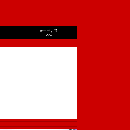
オーヴォ
OVO