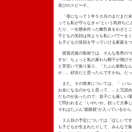
喜びのスピーチ。
「母になって１年５カ月のまだまだ未
っても私が守らなきゃ”という気持ちに
たり、一生懸命作った離乳食をわざと
子どもの笑顔は何よりも私にパワーを
も子どもの笑顔を守っていける家庭を
授賞式後の取材では、そんな長男の“や
すが、ちょっと私の麦わら帽子が飛び
と苦笑いで振り返り、「たぶん衝動な
が…。砂浜だと思ったんですかね。だ
また、その将来については、「（バレ
お金になるのかなと思って…」と冗談
だものがあったので、息子にも厳しい場
て問われると「いやいや。顔って大事
それはたぶん“親眼鏡”が入っているか
２人目の予定については「ほしいです
も子どもが生まれたりして、みんなで