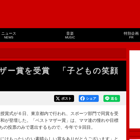
ニュース
音楽
特別企画
NEWS
MUSIC
PR
ザー賞を受賞 「子どもの笑顔
ポスト
シェア
送る
授賞式が６日、東京都内で行われ、スポーツ部門で同賞を受
美和が登壇した。「ベストマザー賞」は、ママ達の憧れや目標
たちの投票のみで選出するもので、今年で９回目。
にはもったいない素晴らしい賞をありがとうございます」と