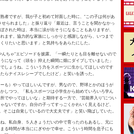
熟者ですが、我が子と初めて対面した時に、“この子は何があ
させられました」と振り返り「最近は、言うことを聞かなかっ
こぼされた時は、本当に涙が出そうになることもありますが、
くれます。協力的な家族にしっかりと感謝しながら、いつまで
つくりたいと思います」と気持ちをあらたにした。
んちゃ”エピソードを披露。「一瞬たりとも目を離せないので
そうになって（頭を）抑えた瞬間に畑にダイブしていました」
んでしょうね。こういう力をスポーツに生かしてほしいのです
ったらナイスレシーブでしたけど」と笑いを誘った。
ーも）やってほしいんですが、男なので、野球とかのほうが
めかしつつ、「私もスポーツは小学生から始めていろいろ学ん
所でやってほしいな」と期待する一方で、“芸能界入り”につい
じゃないですか。自分の子ってすっごくかわいく見えるけど、
ら。そこは自覚しているので大丈夫です」と笑い飛ばしていた。
ね。私自身、５人きょうだいの中で育ったのもあるし、兄に
集まる時間が本当ににぎやかで幸せ。こういう時間を息子にも