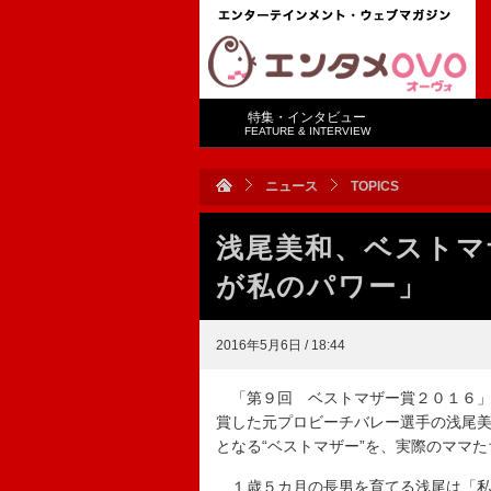
特集・インタビュー
FEATURE & INTERVIEW
ニュース
TOPICS
浅尾美和、ベストマ
が私のパワー」
2016年5月6日 / 18:44
「第９回 ベストマザー賞２０１６」
賞した元プロビーチバレー選手の浅尾
となる“ベストマザー”を、実際のママ
１歳５カ月の長男を育てる浅尾は「私