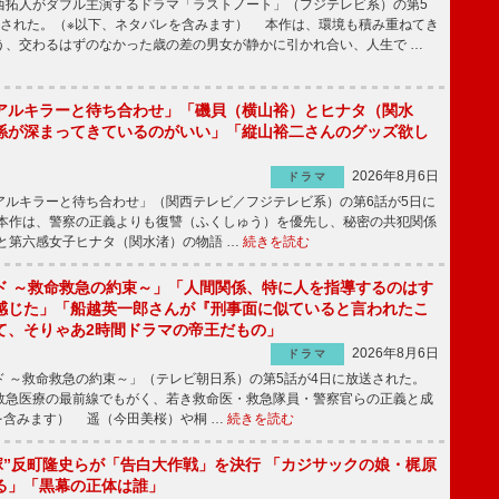
拓人がダブル主演するドラマ「ラストノート」（フジテレビ系）の第5
送された。（※以下、ネタバレを含みます） 本作は、環境も積み重ねてき
う、交わるはずのなかった歳の差の男女が静かに引かれ合い、人生で …
アルキラーと待ち合わせ」「磯貝（横山裕）とヒナタ（関水
係が深まってきているのがいい」「縦山裕二さんのグッズ欲し
2026年8月6日
ドラマ
ルキラーと待ち合わせ」（関西テレビ／フジテレビ系）の第6話が5日に
本作は、警察の正義よりも復讐（ふくしゅう）を優先し、秘密の共犯関係
と第六感女子ヒナタ（関水渚）の物語 …
続きを読む
ド ～救命救急の約束～」「人間関係、特に人を指導するのはす
感じた」「船越英一郎さんが『刑事面に似ていると言われたこ
て、そりゃあ2時間ドラマの帝王だもの」
2026年8月6日
ドラマ
 ～救命救急の約束～」（テレビ朝日系）の第5話が4日に放送された。
急医療の最前線でもがく、若き救命医・救急隊員・警察官らの正義と成
を含みます） 遥（今田美桜）や桐 …
続きを読む
鬼塚”反町隆史らが「告白大作戦」を決行 「カジサックの娘・梶原
る」「黒幕の正体は誰」