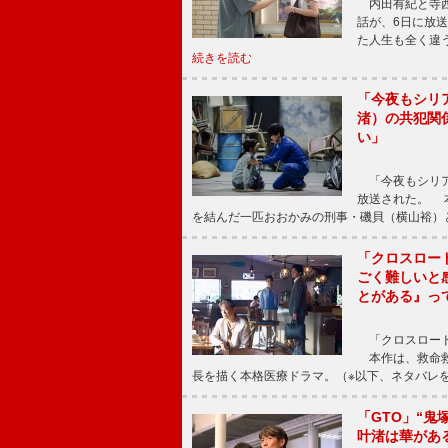
内田有紀と寺西
話が、6日に放
た人生も全く違
続きを読む
「今夜もシリ
渚）の共犯関
い」
「今夜もシリア
放送された。 
を結んだ一匹おおかみの刑事・磯貝（横山裕）
「クロスロー
ごく難しいと
とがある』っ
「クロスロード
本作は、救命救
長を描く本格医療ドラマ。（※以下、ネタバレ
「GTO」“
叶渚は華があ