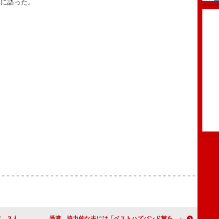
きに語った。
わってから」
滝沢眞規子、ベストマザー賞“文化部門”を受賞 協力的な夫には「ベストハズバンド賞を…」