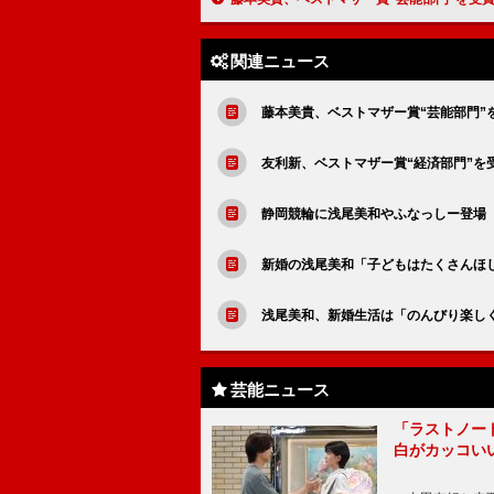
関連ニュース
藤本美貴、ベストマザー賞“芸能部門”
友利新、ベストマザー賞“経済部門”を
静岡競輪に浅尾美和やふなっしー登場
新婚の浅尾美和「子どもはたくさんほ
浅尾美和、新婚生活は「のんびり楽し
芸能ニュース
「ラストノー
白がカッコい