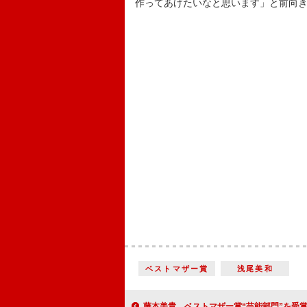
作ってあげたいなと思います」と前向
ベストマザー賞
浅尾美和
藤本美貴、ベストマザー賞“芸能部門”を受賞 ３人目は「ローンが終