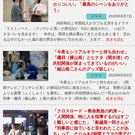
カッコいい」「最高のシーンをありがと
う」
2026年8月7日
ドラマ
内田有紀と寺西拓人がダブル主演するドラマ
「ラストノート」（フジテレビ系）の第5話が、6日に放送された。（※以下、
ネタバレを含みます） 本作は、環境も積み重ねてきた人生も全く違う、交わ
るはずのなかった歳の差の男女が静かに引かれ合い、人生で …
続きを読む
「今夜もシリアルキラーと待ち合わせ」
「磯貝（横山裕）とヒナタ（関水渚）の
共犯関係が深まってきているのがいい」
「縦山裕二さんのグッズ欲しい」
2026年8月6日
ドラマ
「今夜もシリアルキラーと待ち合わせ」（関
西テレビ／フジテレビ系）の第6話が5日に放送された。 本作は、警察の正義
よりも復讐（ふくしゅう）を優先し、秘密の共犯関係を結んだ一匹おおかみの
刑事・磯貝（横山裕）と第六感女子ヒナタ（関水渚）の物語 …
続きを読む
「クロスロード ～救命救急の約束～」
「人間関係、特に人を指導するのはすご
く難しいと感じた」「船越英一郎さんが
『刑事面に似ていると言われたことがあ
る』って、そりゃあ2時間ドラマの帝王だ