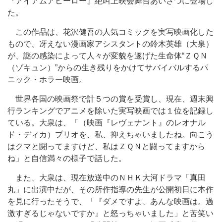
『アイアムアヒーロー』絶叫上映会舞台あいさつに登場し
た。
この作品は、花沢健吾の人気コミックを実写映画化した
もので、冴えない漫画家アシスタントの鈴木英雄（大泉）
が、謎の感染によって人々が変貌を遂げた生命体“ＺＱＮ
（ゾキュン）”からの生き残りをかけてサバイバルするパ
ニック・ホラー映画。
世界各国の映画祭で計５つの賞を受賞し、現在、週末興
行ランキングでアニメを除いた実写映画では１位を記録し
ている。大泉は、「（映画『レヴェナント』のレオナル
ド・ディカ）プリオを、私、抑えちゃいましたね。向こう
はクマと闘ってますけど、私はＺＱＮと闘ってますから
ね」と自信満々の様子で話した。
また、大泉は、現在放送中のＮＨＫ大河ドラマ「真田
丸」に出演中だが、その所作指導の先生が公開初日に本作
を見に行ったそうで、「『ダメですよ、あんな映画は。過
激すぎるじゃないですか』と怒っちゃいました」と苦笑い