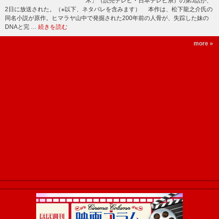
木」（読売テレビ・日本テレビ系）の第5話が、
2日に放送された。（※以下、ネタバレを含みます） 本作は、松下龍之介氏の
同名小説が原作。ヒマラヤ山中で発掘された200年前の人骨が、失踪した妹の
DNAと完 …
続きを読む
more »