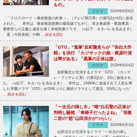
もの」
2026年8月6日
ドラマ
「クロスロード ～救命救急の約束～」（テレビ朝日系）の第5話が4日に放送
された。 本作は、救命救急医療の最前線でもがく、若き救命医・救急隊員・
警察官らの正義と成長を描く本格医療ドラマ。（※以下、ネタバレを含みます）
遥（今田美桜）や桐 …
続きを読む
「GTO」“鬼塚”反町隆史らが「告白大作
戦」を決行 「カジサックの娘・梶原叶渚
は華がある」「黒幕の正体は誰」
2026年8月4日
ドラマ
反町隆史が主演するドラマ「GTO」（カンテ
レ・フジテレビ系）の第3話が、3日に放送され
た。（※以下、ネタバレを含みます） 本作は、1998年に放送されて人気を博
した学園ドラマ「GTO」が28年ぶりに連続ドラマとして復活。50代になった“
…
続きを読む
「一次元の挿し木」“唯”白石聖の正体が
判明し騒然 「車椅子だったよね」「宗教
二世の“悠”山田涼介がつらい」
2026年8月3日
ドラマ
山田涼介が主演するドラマ「一次元の挿し