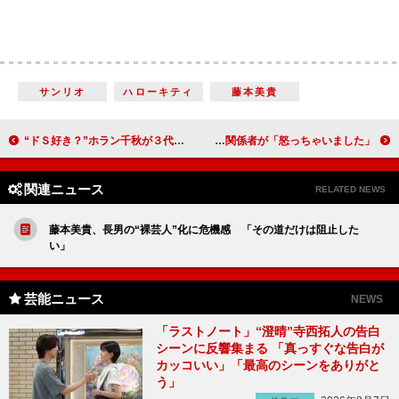
サンリオ
ハローキティ
藤本美貴
“ドＳ好き？”ホラン千秋が３代目「海ドラニスト」に 「ちょっと強引な男性にキュンとする」
大泉洋「この映画は怖いんです！」 「真田丸」の関係者が「怒っちゃいました」
関連ニュース
RELATED NEWS
藤本美貴、長男の“裸芸人”化に危機感 「その道だけは阻止した
い」
芸能ニュース
NEWS
「ラストノート」“澄晴”寺西拓人の告白
シーンに反響集まる 「真っすぐな告白が
カッコいい」「最高のシーンをありがと
う」