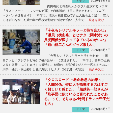
2026年8月7日
ドラマ
内田有紀と寺西拓人がダブル主演するドラマ
「ラストノート」（フジテレビ系）の第5話が、6日に放送された。（※以下、
ネタバレを含みます） 本作は、環境も積み重ねてきた人生も全く違う、交わ
るはずのなかった歳の差の男女が静かに引かれ合い、人生で …
続きを読む
「今夜もシリアルキラーと待ち合わせ」
「磯貝（横山裕）とヒナタ（関水渚）の
共犯関係が深まってきているのがいい」
「縦山裕二さんのグッズ欲しい」
2026年8月6日
ドラマ
「今夜もシリアルキラーと待ち合わせ」（関
西テレビ／フジテレビ系）の第6話が5日に放送された。 本作は、警察の正義
よりも復讐（ふくしゅう）を優先し、秘密の共犯関係を結んだ一匹おおかみの
刑事・磯貝（横山裕）と第六感女子ヒナタ（関水渚）の物語 …
続きを読む
「クロスロード ～救命救急の約束～」
「人間関係、特に人を指導するのはすご
く難しいと感じた」「船越英一郎さんが
『刑事面に似ていると言われたことがあ
る』って、そりゃあ2時間ドラマの帝王だ
もの」
2026年8月6日
ドラマ