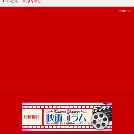
DNAと完 …
続きを読む
more »