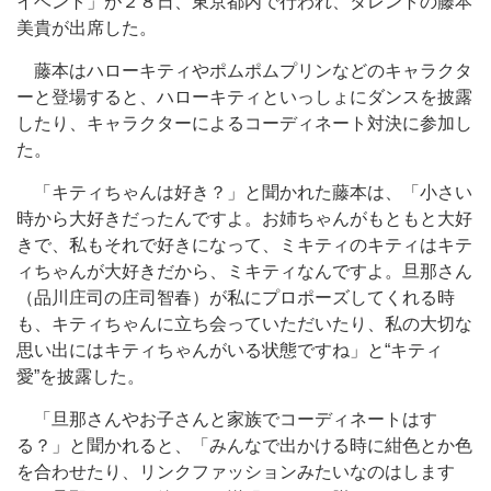
イベント」が２８日、東京都内で行われ、タレントの藤本
美貴が出席した。
藤本はハローキティやポムポムプリンなどのキャラクタ
ーと登場すると、ハローキティといっしょにダンスを披露
したり、キャラクターによるコーディネート対決に参加し
た。
「キティちゃんは好き？」と聞かれた藤本は、「小さい
時から大好きだったんですよ。お姉ちゃんがもともと大好
きで、私もそれで好きになって、ミキティのキティはキテ
ィちゃんが大好きだから、ミキティなんですよ。旦那さん
（品川庄司の庄司智春）が私にプロポーズしてくれる時
も、キティちゃんに立ち会っていただいたり、私の大切な
思い出にはキティちゃんがいる状態ですね」と“キティ
愛”を披露した。
「旦那さんやお子さんと家族でコーディネートはす
る？」と聞かれると、「みんなで出かける時に紺色とか色
を合わせたり、リンクファッションみたいなのはします