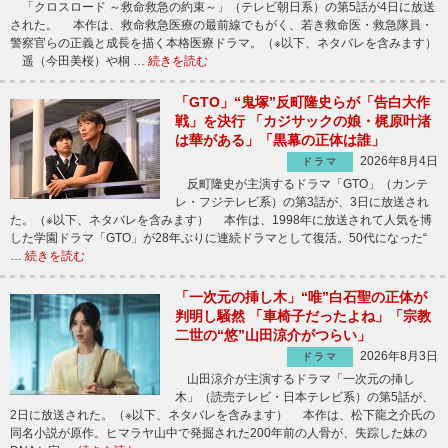
「クロスロード ～救命救急の約束～」（テレビ朝日系）の第5話が4日に放送
された。 本作は、救命救急医療の最前線でもがく、若き救命医・救急隊員・
警察官らの正義と成長を描く本格医療ドラマ。（※以下、ネタバレを含みます）
遥（今田美桜）や桐 …
続きを読む
「GTO」“鬼塚”反町隆史らが「告白大作
戦」を決行 「カジサックの娘・梶原叶渚
は華がある」「黒幕の正体は誰」
2026年8月4日
ドラマ
反町隆史が主演するドラマ「GTO」（カンテ
レ・フジテレビ系）の第3話が、3日に放送され
た。（※以下、ネタバレを含みます） 本作は、1998年に放送されて人気を博
した学園ドラマ「GTO」が28年ぶりに連続ドラマとして復活。50代になった“
…
続きを読む
「一次元の挿し木」“唯”白石聖の正体が
判明し騒然 「車椅子だったよね」「宗教
二世の“悠”山田涼介がつらい」
2026年8月3日
ドラマ
山田涼介が主演するドラマ「一次元の挿し
木」（読売テレビ・日本テレビ系）の第5話が、
2日に放送された。（※以下、ネタバレを含みます） 本作は、松下龍之介氏の
同名小説が原作。ヒマラヤ山中で発掘された200年前の人骨が、失踪した妹の