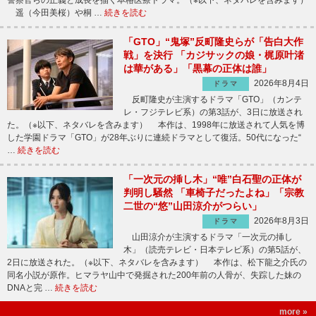
遥（今田美桜）や桐 …
続きを読む
「GTO」“鬼塚”反町隆史らが「告白大作
戦」を決行 「カジサックの娘・梶原叶渚
は華がある」「黒幕の正体は誰」
2026年8月4日
ドラマ
反町隆史が主演するドラマ「GTO」（カンテ
レ・フジテレビ系）の第3話が、3日に放送され
た。（※以下、ネタバレを含みます） 本作は、1998年に放送されて人気を博
した学園ドラマ「GTO」が28年ぶりに連続ドラマとして復活。50代になった“
…
続きを読む
「一次元の挿し木」“唯”白石聖の正体が
判明し騒然 「車椅子だったよね」「宗教
二世の“悠”山田涼介がつらい」
2026年8月3日
ドラマ
山田涼介が主演するドラマ「一次元の挿し
木」（読売テレビ・日本テレビ系）の第5話が、
2日に放送された。（※以下、ネタバレを含みます） 本作は、松下龍之介氏の
同名小説が原作。ヒマラヤ山中で発掘された200年前の人骨が、失踪した妹の
DNAと完 …
続きを読む
more »