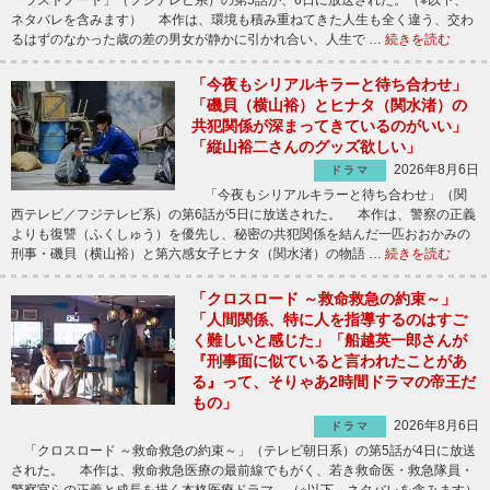
ネタバレを含みます） 本作は、環境も積み重ねてきた人生も全く違う、交わ
るはずのなかった歳の差の男女が静かに引かれ合い、人生で …
続きを読む
「今夜もシリアルキラーと待ち合わせ」
「磯貝（横山裕）とヒナタ（関水渚）の
共犯関係が深まってきているのがいい」
「縦山裕二さんのグッズ欲しい」
2026年8月6日
ドラマ
「今夜もシリアルキラーと待ち合わせ」（関
西テレビ／フジテレビ系）の第6話が5日に放送された。 本作は、警察の正義
よりも復讐（ふくしゅう）を優先し、秘密の共犯関係を結んだ一匹おおかみの
刑事・磯貝（横山裕）と第六感女子ヒナタ（関水渚）の物語 …
続きを読む
「クロスロード ～救命救急の約束～」
「人間関係、特に人を指導するのはすご
く難しいと感じた」「船越英一郎さんが
『刑事面に似ていると言われたことがあ
る』って、そりゃあ2時間ドラマの帝王だ
もの」
2026年8月6日
ドラマ
「クロスロード ～救命救急の約束～」（テレビ朝日系）の第5話が4日に放送
された。 本作は、救命救急医療の最前線でもがく、若き救命医・救急隊員・
警察官らの正義と成長を描く本格医療ドラマ。（※以下、ネタバレを含みます）