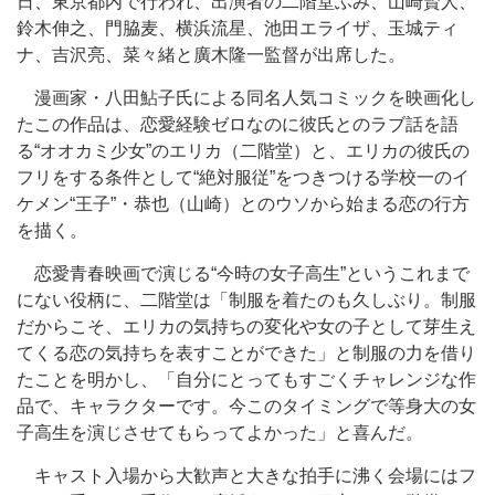
日、東京都内で行われ、出演者の二階堂ふみ、山崎賢人、
鈴木伸之、門脇麦、横浜流星、池田エライザ、玉城ティ
ナ、吉沢亮、菜々緒と廣木隆一監督が出席した。
漫画家・八田鮎子氏による同名人気コミックを映画化し
たこの作品は、恋愛経験ゼロなのに彼氏とのラブ話を語
る“オオカミ少女”のエリカ（二階堂）と、エリカの彼氏の
フリをする条件として“絶対服従”をつきつける学校一のイ
ケメン“王子”・恭也（山崎）とのウソから始まる恋の行方
を描く。
恋愛青春映画で演じる“今時の女子高生”というこれまで
にない役柄に、二階堂は「制服を着たのも久しぶり。制服
だからこそ、エリカの気持ちの変化や女の子として芽生え
てくる恋の気持ちを表すことができた」と制服の力を借り
たことを明かし、「自分にとってもすごくチャレンジな作
品で、キャラクターです。今このタイミングで等身大の女
子高生を演じさせてもらってよかった」と喜んだ。
キャスト入場から大歓声と大きな拍手に沸く会場にはフ