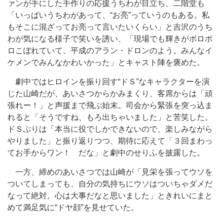
ァンが手にした手作りの応援うちわが目立ち、二階堂も
「いっぱいうちわがあって、“お亮”っていうのもある。私
もそこに混ざってお亮って言いたいくらい」と吉沢のうち
わが気になる様子で笑いを誘い、「現場でも輝きがボロボ
ロこぼれていて、平成のアラン・ドロンのよう。みんなイ
ケメンでみんなかわいかった」とキャスト陣を褒めた。
劇中ではヒロインを振り回す“ドＳ”なキャラクターを演
じた山崎だが、あいさつからかみまくり、客席からは「頑
張れー！」と声援まで飛ぶ始末。司会から緊張を突っ込ま
れると「そうですね、もろ出ちゃいました」と苦笑した。
ドＳぶりは「本当に役でしかできないので、楽しみながら
やりました」と振り返りつつ、期待に応えて「３回まわっ
てお手からワン！ だな」と劇中のせりふを披露した。
一方、締めのあいさつでは山崎が「見栄を張ってウソを
ついてしまっても、自分の気持ちにウソはついちゃダメだ
なって絶対。心は大事だなと思いました」ときれいにまと
めて満足気に“ドヤ顔”を見せていた。