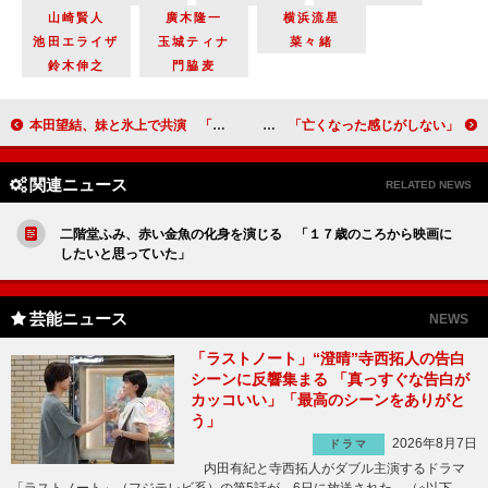
山崎賢人
廣木隆一
横浜流星
池田エライザ
玉城ティナ
菜々緒
鈴木伸之
門脇麦
本田望結、妹と氷上で共演 「大好き。顔を見るだけでキュンとする」
今田耕司、急逝の前田健さん偲ぶ 「亡くなった感じがしない」
関連ニュース
RELATED NEWS
二階堂ふみ、赤い金魚の化身を演じる 「１７歳のころから映画に
したいと思っていた」
芸能ニュース
NEWS
「ラストノート」“澄晴”寺西拓人の告白
シーンに反響集まる 「真っすぐな告白が
カッコいい」「最高のシーンをありがと
う」
2026年8月7日
ドラマ
内田有紀と寺西拓人がダブル主演するドラマ
「ラストノート」（フジテレビ系）の第5話が、6日に放送された。（※以下、