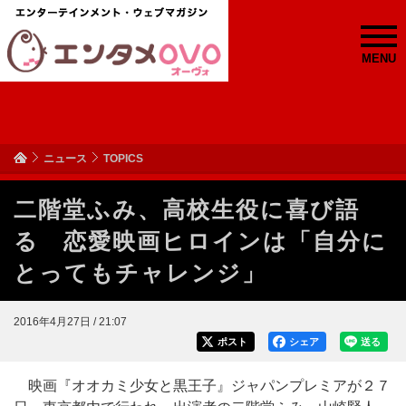
MENU
ニュース
TOPICS
二階堂ふみ、高校生役に喜び語
る 恋愛映画ヒロインは「自分に
とってもチャレンジ」
2016年4月27日 / 21:07
ポスト
シェア
送る
映画『オオカミ少女と黒王子』ジャパンプレミアが２７