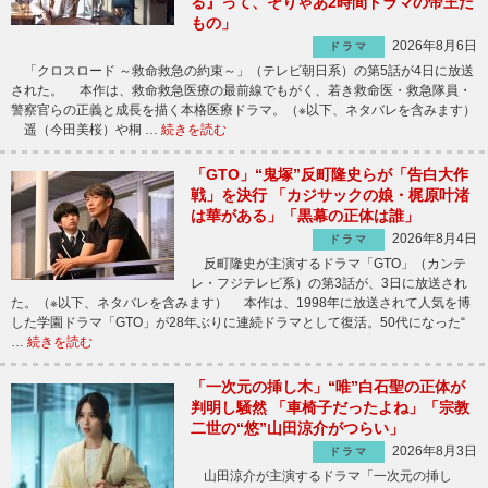
る』って、そりゃあ2時間ドラマの帝王だ
もの」
2026年8月6日
ドラマ
「クロスロード ～救命救急の約束～」（テレビ朝日系）の第5話が4日に放送
された。 本作は、救命救急医療の最前線でもがく、若き救命医・救急隊員・
警察官らの正義と成長を描く本格医療ドラマ。（※以下、ネタバレを含みます）
遥（今田美桜）や桐 …
続きを読む
「GTO」“鬼塚”反町隆史らが「告白大作
戦」を決行 「カジサックの娘・梶原叶渚
は華がある」「黒幕の正体は誰」
2026年8月4日
ドラマ
反町隆史が主演するドラマ「GTO」（カンテ
レ・フジテレビ系）の第3話が、3日に放送され
た。（※以下、ネタバレを含みます） 本作は、1998年に放送されて人気を博
した学園ドラマ「GTO」が28年ぶりに連続ドラマとして復活。50代になった“
…
続きを読む
「一次元の挿し木」“唯”白石聖の正体が
判明し騒然 「車椅子だったよね」「宗教
二世の“悠”山田涼介がつらい」
2026年8月3日
ドラマ
山田涼介が主演するドラマ「一次元の挿し