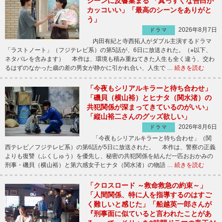
シーンに反響集まる 「真っすぐな告白が
カッコいい」「最高のシーンをありがと
う」
2026年8月7日
ドラマ
内田有紀と寺西拓人がダブル主演するドラマ
「ラストノート」（フジテレビ系）の第5話が、6日に放送された。（※以下、
ネタバレを含みます） 本作は、環境も積み重ねてきた人生も全く違う、交わ
るはずのなかった歳の差の男女が静かに引かれ合い、人生で …
続きを読む
「今夜もシリアルキラーと待ち合わせ」
「磯貝（横山裕）とヒナタ（関水渚）の
共犯関係が深まってきているのがいい」
「縦山裕二さんのグッズ欲しい」
2026年8月6日
ドラマ
「今夜もシリアルキラーと待ち合わせ」（関
西テレビ／フジテレビ系）の第6話が5日に放送された。 本作は、警察の正義
よりも復讐（ふくしゅう）を優先し、秘密の共犯関係を結んだ一匹おおかみの
刑事・磯貝（横山裕）と第六感女子ヒナタ（関水渚）の物語 …
続きを読む
「クロスロード ～救命救急の約束～」
「人間関係、特に人を指導するのはすご
く難しいと感じた」「船越英一郎さんが
『刑事面に似ていると言われたことがあ