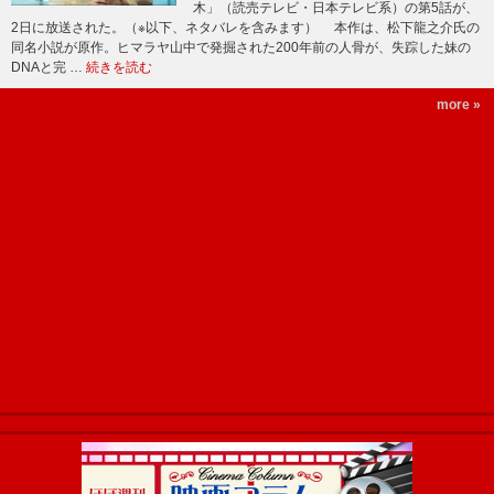
木」（読売テレビ・日本テレビ系）の第5話が、
2日に放送された。（※以下、ネタバレを含みます） 本作は、松下龍之介氏の
同名小説が原作。ヒマラヤ山中で発掘された200年前の人骨が、失踪した妹の
DNAと完 …
続きを読む
more »