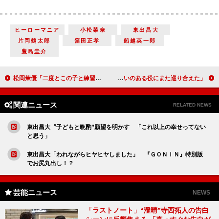
ヒーローマニア
小松菜奈
東出昌大
片岡鶴太郎
窪田正孝
船越英一郎
豊島圭介
松岡茉優「二度とこの子と練習したくないと思った」 広瀬すず「うそでしょ？」
上川隆也、２０年ぶりの山崎豊子作品主演 「演じがいのある役にまた巡り合えた」
関連ニュース
RELATED NEWS
東出昌大〝子どもと晩酌”願望を明かす 「これ以上の幸せってない
と思う」
東出昌大「われながらヒヤヒヤしました」 『ＧＯＮＩＮ』特別版
でお尻丸出し！？
芸能ニュース
NEWS
「ラストノート」“澄晴”寺西拓人の告白