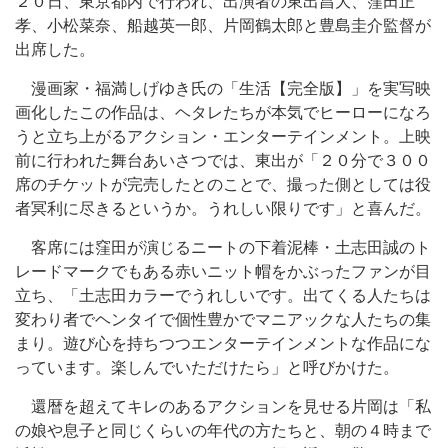
２０日、東京都内で行われ、出演者の東出昌大、窪田正
孝、小松菜奈、船越英一郎、片岡鶴太郎と豊島圭介監督が
出席した。
漫画家・福満しげゆき氏の「生活【完全版】」を実写映
画化したこの作品は、ヘタレたちが本気でヒーローになろ
うと立ち上がるアクション・エンターテインメント。上映
前に行われた舞台あいさつでは、東出が「２０分で３００
席のチケットが完売したとのことで、撮った側としては役
者冥利に尽きるというか。うれしい限りです」と喜んだ。
客席には窪田が演じるニートの下着泥棒・土志田誠のト
レードマークでもある赤いニット帽をかぶったファンが目
立ち、「土志田カラーでうれしいです。出てくる人たちは
変わり者でヘンタイで個性豊かでマニアックな人たちの集
まり。遊び心を持ちつつエンターテインメントな作品にな
っています。楽しんでいただけたら」と呼びかけた。
還暦を超えてキレのあるアクションを見せる片岡は「私
の娘や息子と同じくらいの年代の方たちと、朝の４時まで