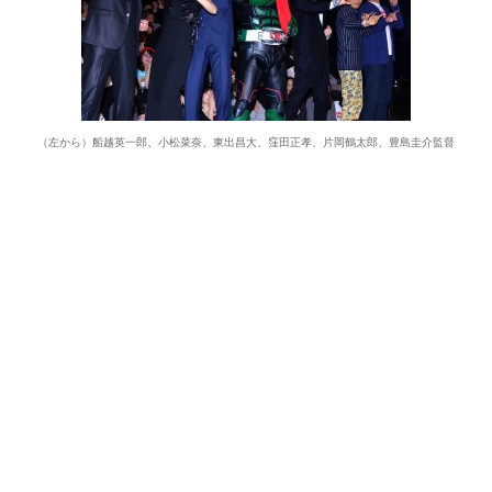
（左から）船越英一郎、小松菜奈、東出昌大、窪田正孝、片岡鶴太郎、豊島圭介監督