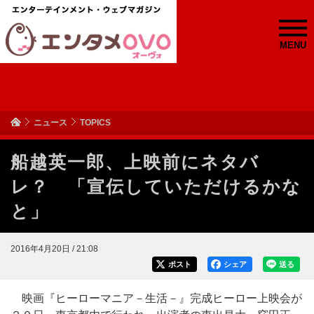
MENU
ニュース
TOPICS
船越英一郎、上映前にネタバ
レ？ 「宣伝していただけるかな
と」
2016年4月20日 / 21:08
ポスト
シェア
送る
映画『ヒーローマニア－生活－』完成ヒーロー上映会が