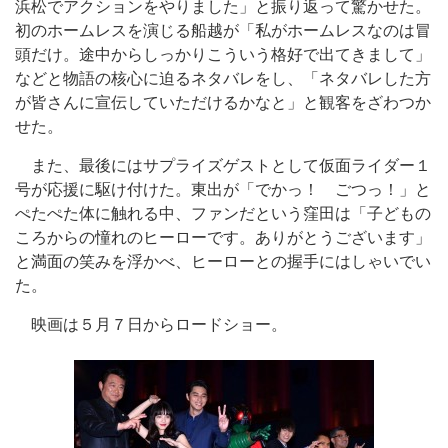
浜松でアクションをやりました」と振り返って驚かせた。
初のホームレスを演じる船越が「私がホームレスなのは冒
頭だけ。途中からしっかりこういう格好で出てきまして」
などと物語の核心に迫るネタバレをし、「ネタバレした方
が皆さんに宣伝していただけるかなと」と観客をざわつか
せた。
また、最後にはサプライズゲストとして仮面ライダー１
号が応援に駆け付けた。東出が「でかっ！ ごつっ！」と
ぺたぺた体に触れる中、ファンだという窪田は「子どもの
ころからの憧れのヒーローです。ありがとうございます」
と満面の笑みを浮かべ、ヒーローとの握手にはしゃいでい
た。
映画は５月７日からロードショー。