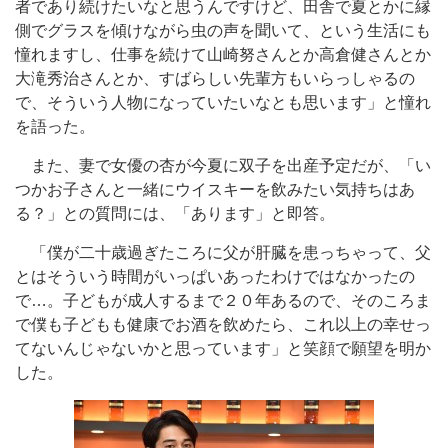
者であり続けたいなと思うんですけど、田舎で夏とかに縁
側でグラスを傾けながら虫の声を聞いて、という生活にも
憧れますし、仕事を続けて山崎努さんとか高倉健さんとか
大滝秀治さんとか、すばらしい先輩方もいらっしゃるの
で、そういう人物になっていたいなとも思います」と憧れ
を語った。
また、妻で女優の杏が今夏に双子を出産予定だが、「い
つかお子さんと一緒にウイスキーを飲みたい気持ちはあ
る？」との質問には、「あります」と即答。
「僕が二十歳過ぎたころに父が肝臓を患っちゃって、父
とはそういう時間がいっぱいあったわけではなかったの
で…。子どもが成人するまで２０年あるので、そのころま
で僕も子どもも健康でお酒を飲めたら、これ以上の幸せっ
てないんじゃないかと思っています」と笑顔で願望を明か
した。