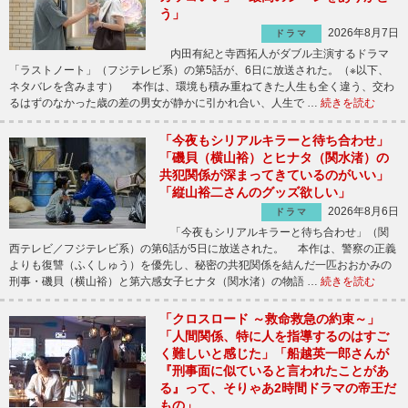
う」
2026年8月7日
ドラマ
内田有紀と寺西拓人がダブル主演するドラマ
「ラストノート」（フジテレビ系）の第5話が、6日に放送された。（※以下、
ネタバレを含みます） 本作は、環境も積み重ねてきた人生も全く違う、交わ
るはずのなかった歳の差の男女が静かに引かれ合い、人生で …
続きを読む
「今夜もシリアルキラーと待ち合わせ」
「磯貝（横山裕）とヒナタ（関水渚）の
共犯関係が深まってきているのがいい」
「縦山裕二さんのグッズ欲しい」
2026年8月6日
ドラマ
「今夜もシリアルキラーと待ち合わせ」（関
西テレビ／フジテレビ系）の第6話が5日に放送された。 本作は、警察の正義
よりも復讐（ふくしゅう）を優先し、秘密の共犯関係を結んだ一匹おおかみの
刑事・磯貝（横山裕）と第六感女子ヒナタ（関水渚）の物語 …
続きを読む
「クロスロード ～救命救急の約束～」
「人間関係、特に人を指導するのはすご
く難しいと感じた」「船越英一郎さんが
『刑事面に似ていると言われたことがあ
る』って、そりゃあ2時間ドラマの帝王だ
もの」