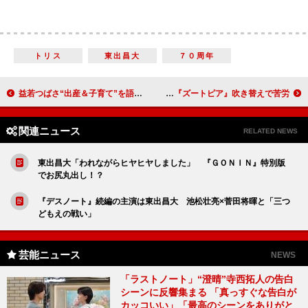
トリス
東出昌大
７０周年
益若つばさ“出産＆子育て”を語る 「景色が１８０度変わった」
上戸彩「こてんぱんにやられました」 『ズートピア』吹き替えで苦労
関連ニュース
RELATED NEWS
東出昌大「われながらヒヤヒヤしました」 『ＧＯＮＩＮ』特別版
でお尻丸出し！？
『デスノート』続編の主演は東出昌大 池松壮亮×菅田将暉と「三つ
どもえの戦い」
芸能ニュース
NEWS
「ラストノート」“澄晴”寺西拓人の告白
シーンに反響集まる 「真っすぐな告白が
カッコいい」「最高のシーンをありがと