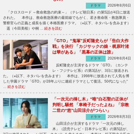
2026年8月6日
ドラマ
「クロスロード ～救命救急の約束～」（テレビ朝日系）の第5話が4日に放送
された。 本作は、救命救急医療の最前線でもがく、若き救命医・救急隊員・
警察官らの正義と成長を描く本格医療ドラマ。（※以下、ネタバレを含みます）
遥（今田美桜）や桐 …
続きを読む
「GTO」“鬼塚”反町隆史らが「告白大作
戦」を決行 「カジサックの娘・梶原叶渚
は華がある」「黒幕の正体は誰」
2026年8月4日
ドラマ
反町隆史が主演するドラマ「GTO」（カンテ
レ・フジテレビ系）の第3話が、3日に放送され
た。（※以下、ネタバレを含みます） 本作は、1998年に放送されて人気を博
した学園ドラマ「GTO」が28年ぶりに連続ドラマとして復活。50代になった“
…
続きを読む
「一次元の挿し木」“唯”白石聖の正体が
判明し騒然 「車椅子だったよね」「宗教
二世の“悠”山田涼介がつらい」
2026年8月3日
ドラマ
山田涼介が主演するドラマ「一次元の挿し
木」（読売テレビ・日本テレビ系）の第5話が、