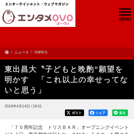
MENU
ニュース
TOPICS
東出昌大〝子どもと晩酌”願望を
明かす 「これ以上の幸せってな
いと思う」
2016年4月14日 / 18:01
ポスト
シェア
送る
「７０周年記念 トリスＢＡＲ」オープニングイベント