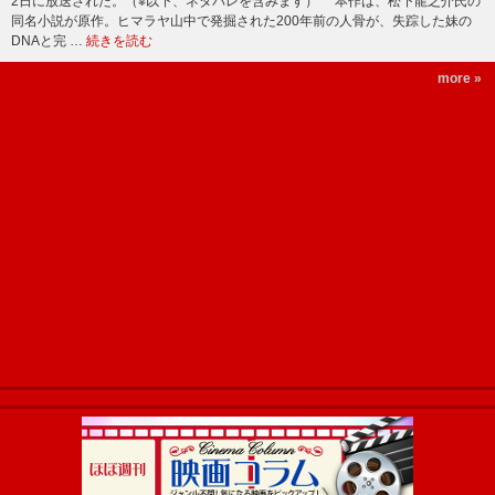
2日に放送された。（※以下、ネタバレを含みます） 本作は、松下龍之介氏の
同名小説が原作。ヒマラヤ山中で発掘された200年前の人骨が、失踪した妹の
DNAと完 …
続きを読む
more »