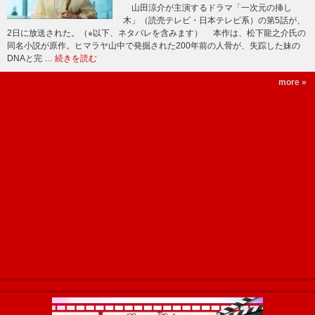
山田涼介が主演するドラマ「一次元の挿し
木」（読売テレビ・日本テレビ系）の第5話が、
2日に放送された。（※以下、ネタバレを含みます） 本作は、松下龍之介氏の
同名小説が原作。ヒマラヤ山中で発掘された200年前の人骨が、失踪した妹の
DNAと完 …
続きを読む
more »