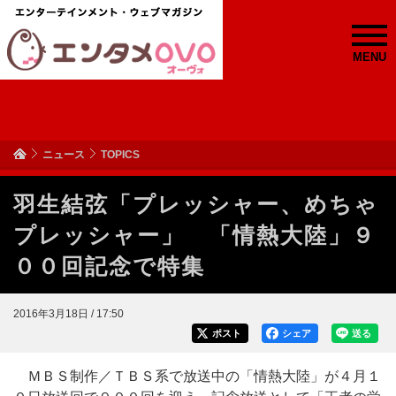
MENU
ニュース
TOPICS
羽生結弦「プレッシャー、めちゃ
プレッシャー」 「情熱大陸」９
００回記念で特集
2016年3月18日 / 17:50
ポスト
シェア
送る
ＭＢＳ制作／ＴＢＳ系で放送中の「情熱大陸」が４月１