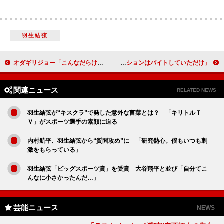
羽生結弦
オダギリジョー「こんなだらけたトークでいいんですか？」 古着リメークへのこだわりを明かす
山里亮太が“プチ経歴詐称”を告白 「ジャズバーでセッションはバイトしていただけ」
関連ニュース
RELATED NEWS
羽生結弦が“キスクラ”で発した意外な言葉とは？ 「キリトルＴ
Ｖ」がスポーツ選手の素顔に迫る
内村航平、羽生結弦から“質問攻め”に 「研究熱心。僕もいつも刺
激をもらっている」
羽生結弦「ビッグスポーツ賞」を受賞 大谷翔平と並び「自分てこ
んなに小さかったんだ…」
芸能ニュース
NEWS