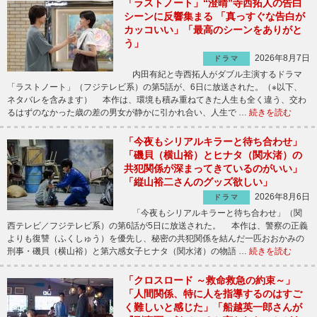
「ラストノート」“澄晴”寺西拓人の告白
シーンに反響集まる 「真っすぐな告白が
カッコいい」「最高のシーンをありがと
う」
2026年8月7日
ドラマ
内田有紀と寺西拓人がダブル主演するドラマ
「ラストノート」（フジテレビ系）の第5話が、6日に放送された。（※以下、
ネタバレを含みます） 本作は、環境も積み重ねてきた人生も全く違う、交わ
るはずのなかった歳の差の男女が静かに引かれ合い、人生で …
続きを読む
「今夜もシリアルキラーと待ち合わせ」
「磯貝（横山裕）とヒナタ（関水渚）の
共犯関係が深まってきているのがいい」
「縦山裕二さんのグッズ欲しい」
2026年8月6日
ドラマ
「今夜もシリアルキラーと待ち合わせ」（関
西テレビ／フジテレビ系）の第6話が5日に放送された。 本作は、警察の正義
よりも復讐（ふくしゅう）を優先し、秘密の共犯関係を結んだ一匹おおかみの
刑事・磯貝（横山裕）と第六感女子ヒナタ（関水渚）の物語 …
続きを読む
「クロスロード ～救命救急の約束～」
「人間関係、特に人を指導するのはすご
く難しいと感じた」「船越英一郎さんが