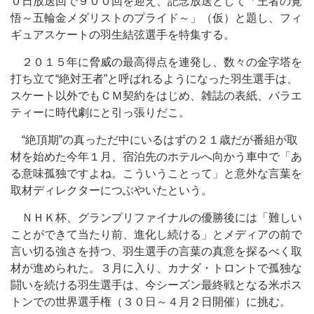
０日放送回で９００回を迎え、記念放送として「王者の覚
悟～五輪金メダリストのプライド～」（仮）と題し、フィ
ギュアスケートの羽生結弦選手を特集する。
２０１５年に脅威の最高得点を連発し、数々の金字塔を
打ち立て“絶対王者”と呼ばれるようになった羽生選手は、
スケート以外でもＣＭ契約をはじめ、雑誌の表紙、バラエ
ティーに時代劇にと引っ張りだこ。
“絶頂期”の真っただ中にいるはずの２１歳だが番組が取
材を始めた今年１月、宿泊先のホテルへ向かう車中で「あ
る意味孤独ですよね。こういうことって」と意外な言葉を
取材ディレクターにつぶやいたという。
ＮＨＫ杯、グランプリファイナルの優勝後には「難しい
ことができて当たり前、進化し続ける」とメディアの前で
言い切る強さを持つ、羽生選手の言葉の真意を探るべく取
材が進められた。３月に入り、カナダ・トロントで孤独な
闘いを続ける羽生選手は、今シーズン最終戦となる米ボス
トンでの世界選手権（３０日～４月２日開催）に挑む。