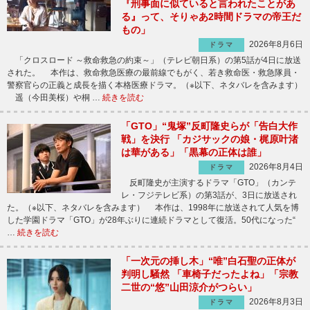
『刑事面に似ていると言われたことがあ
る』って、そりゃあ2時間ドラマの帝王だ
もの」
2026年8月6日
ドラマ
「クロスロード ～救命救急の約束～」（テレビ朝日系）の第5話が4日に放送
された。 本作は、救命救急医療の最前線でもがく、若き救命医・救急隊員・
警察官らの正義と成長を描く本格医療ドラマ。（※以下、ネタバレを含みます）
遥（今田美桜）や桐 …
続きを読む
「GTO」“鬼塚”反町隆史らが「告白大作
戦」を決行 「カジサックの娘・梶原叶渚
は華がある」「黒幕の正体は誰」
2026年8月4日
ドラマ
反町隆史が主演するドラマ「GTO」（カンテ
レ・フジテレビ系）の第3話が、3日に放送され
た。（※以下、ネタバレを含みます） 本作は、1998年に放送されて人気を博
した学園ドラマ「GTO」が28年ぶりに連続ドラマとして復活。50代になった“
…
続きを読む
「一次元の挿し木」“唯”白石聖の正体が
判明し騒然 「車椅子だったよね」「宗教
二世の“悠”山田涼介がつらい」
2026年8月3日
ドラマ