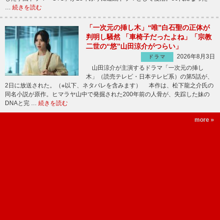
…
続きを読む
「一次元の挿し木」“唯”白石聖の正体が
判明し騒然 「車椅子だったよね」「宗教
二世の“悠”山田涼介がつらい」
2026年8月3日
ドラマ
山田涼介が主演するドラマ「一次元の挿し
木」（読売テレビ・日本テレビ系）の第5話が、
2日に放送された。（※以下、ネタバレを含みます） 本作は、松下龍之介氏の
同名小説が原作。ヒマラヤ山中で発掘された200年前の人骨が、失踪した妹の
DNAと完 …
続きを読む
more »