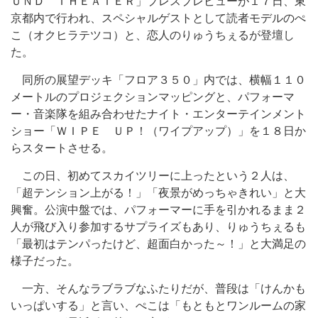
ＵＮＤ ＴＨＥＡＴＥＲ」プレスプレビューが１７日、東
京都内で行われ、スペシャルゲストとして読者モデルのぺ
こ（オクヒラテツコ）と、恋人のりゅうちぇるが登壇し
た。
同所の展望デッキ「フロア３５０」内では、横幅１１０
メートルのプロジェクションマッピングと、パフォーマ
ー・音楽隊を組み合わせたナイト・エンターテインメント
ショー「ＷＩＰＥ ＵＰ！（ワイプアップ）」を１８日か
らスタートさせる。
この日、初めてスカイツリーに上ったという２人は、
「超テンション上がる！」「夜景がめっちゃきれい」と大
興奮。公演中盤では、パフォーマーに手を引かれるまま２
人が飛び入り参加するサプライズもあり、りゅうちぇるも
「最初はテンパったけど、超面白かった～！」と大満足の
様子だった。
一方、そんなラブラブなふたりだが、普段は「けんかも
いっぱいする」と言い、ぺこは「もともとワンルームの家