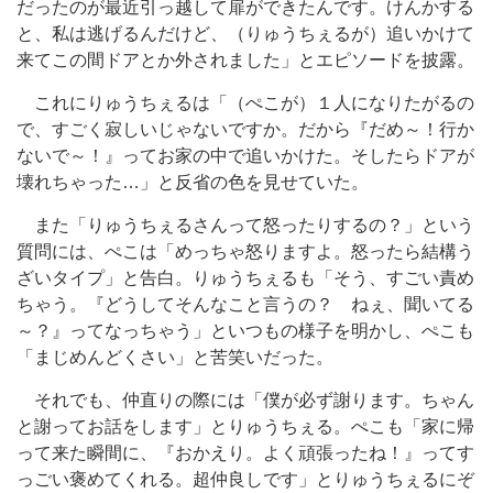
だったのが最近引っ越して扉ができたんです。けんかする
と、私は逃げるんだけど、（りゅうちぇるが）追いかけて
来てこの間ドアとか外されました」とエピソードを披露。
これにりゅうちぇるは「（ぺこが）１人になりたがるの
で、すごく寂しいじゃないですか。だから『だめ～！行か
ないで～！』ってお家の中で追いかけた。そしたらドアが
壊れちゃった…」と反省の色を見せていた。
また「りゅうちぇるさんって怒ったりするの？」という
質問には、ぺこは「めっちゃ怒りますよ。怒ったら結構う
ざいタイプ」と告白。りゅうちぇるも「そう、すごい責め
ちゃう。『どうしてそんなこと言うの？ ねぇ、聞いてる
～？』ってなっちゃう」といつもの様子を明かし、ぺこも
「まじめんどくさい」と苦笑いだった。
それでも、仲直りの際には「僕が必ず謝ります。ちゃん
と謝ってお話をします」とりゅうちぇる。ぺこも「家に帰
って来た瞬間に、『おかえり。よく頑張ったね！』ってす
っごい褒めてくれる。超仲良しです」とりゅうちぇるにぞ