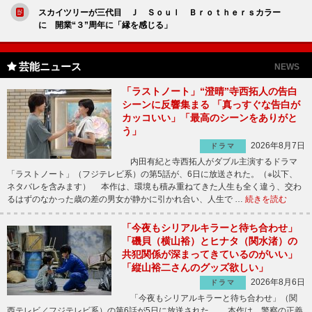
スカイツリーが三代目 Ｊ Ｓｏｕｌ Ｂｒｏｔｈｅｒｓカラー
に 開業“３”周年に「縁を感じる」
芸能ニュース
NEWS
「ラストノート」“澄晴”寺西拓人の告白
シーンに反響集まる 「真っすぐな告白が
カッコいい」「最高のシーンをありがと
う」
2026年8月7日
ドラマ
内田有紀と寺西拓人がダブル主演するドラマ
「ラストノート」（フジテレビ系）の第5話が、6日に放送された。（※以下、
ネタバレを含みます） 本作は、環境も積み重ねてきた人生も全く違う、交わ
るはずのなかった歳の差の男女が静かに引かれ合い、人生で …
続きを読む
「今夜もシリアルキラーと待ち合わせ」
「磯貝（横山裕）とヒナタ（関水渚）の
共犯関係が深まってきているのがいい」
「縦山裕二さんのグッズ欲しい」
2026年8月6日
ドラマ
「今夜もシリアルキラーと待ち合わせ」（関
西テレビ／フジテレビ系）の第6話が5日に放送された。 本作は、警察の正義