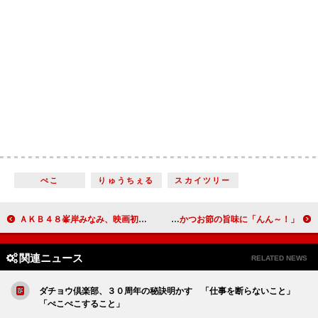
ぺこ
りゅうちぇる
スカイツリー
ＡＫＢ４８峯岸みなみ、映画初主演でセンターの重責実感 「将来が不安でまだ卒業はできない」
ディーン・フジオカ、日本のＴＶＣＭに初出演 かつお節の旨味に「んん～！」
関連ニュース
RELATED NEWS
ダチョウ倶楽部、３０周年の秘訣明かす 「仕事を断らないこと」
「ぺこぺこすること」