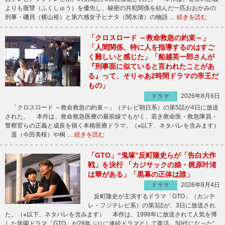
よりも復讐（ふくしゅう）を優先し、秘密の共犯関係を結んだ一匹おおかみの
刑事・磯貝（横山裕）と第六感女子ヒナタ（関水渚）の物語 …
続きを読む
「クロスロード ～救命救急の約束～」
「人間関係、特に人を指導するのはすご
く難しいと感じた」「船越英一郎さんが
『刑事面に似ていると言われたことがあ
る』って、そりゃあ2時間ドラマの帝王だ
もの」
2026年8月6日
ドラマ
「クロスロード ～救命救急の約束～」（テレビ朝日系）の第5話が4日に放送
された。 本作は、救命救急医療の最前線でもがく、若き救命医・救急隊員・
警察官らの正義と成長を描く本格医療ドラマ。（※以下、ネタバレを含みます）
遥（今田美桜）や桐 …
続きを読む
「GTO」“鬼塚”反町隆史らが「告白大作
戦」を決行 「カジサックの娘・梶原叶渚
は華がある」「黒幕の正体は誰」
2026年8月4日
ドラマ
反町隆史が主演するドラマ「GTO」（カンテ
レ・フジテレビ系）の第3話が、3日に放送され
た。（※以下、ネタバレを含みます） 本作は、1998年に放送されて人気を博
した学園ドラマ「GTO」が28年ぶりに連続ドラマとして復活。50代になった“