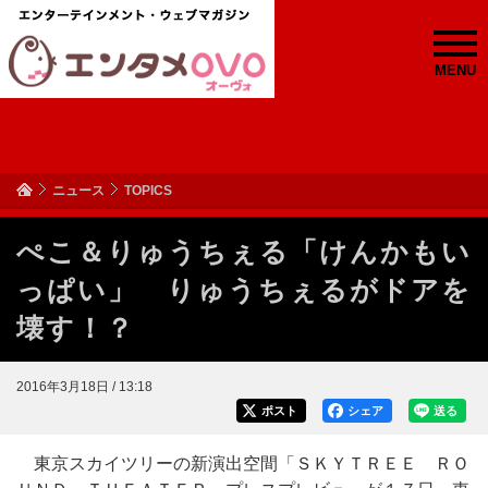
MENU
ニュース
TOPICS
ぺこ＆りゅうちぇる「けんかもい
っぱい」 りゅうちぇるがドアを
壊す！？
2016年3月18日 / 13:18
ポスト
シェア
送る
東京スカイツリーの新演出空間「ＳＫＹＴＲＥＥ ＲＯ