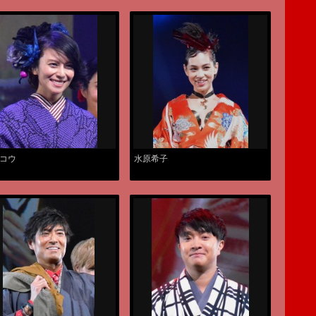
コウ
水原希子