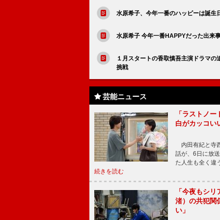
水原希子、今年一番のハッピーは誕生
水原希子 今年一番HAPPYだった出来
１月スタートの香取慎吾主演ドラマの
挑戦
芸能ニュース
「ラストノー
白がカッコい
内田有紀と寺西
話が、6日に放
た人生も全く違
続きを読む
「今夜もシリ
渚）の共犯関
い」