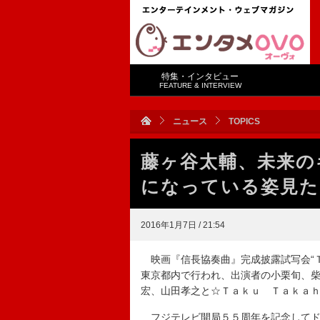
特集・インタビュー
FEATURE & INTERVIEW
ニュース
TOPICS
藤ヶ谷太輔、未来の
になっている姿見た
2016年1月7日 / 21:54
映画『信長協奏曲』完成披露試写会“Ｔ
東京都内で行われ、出演者の小栗旬、
宏、山田孝之と☆Ｔａｋｕ Ｔａｋａ
フジテレビ開局５５周年を記念してド