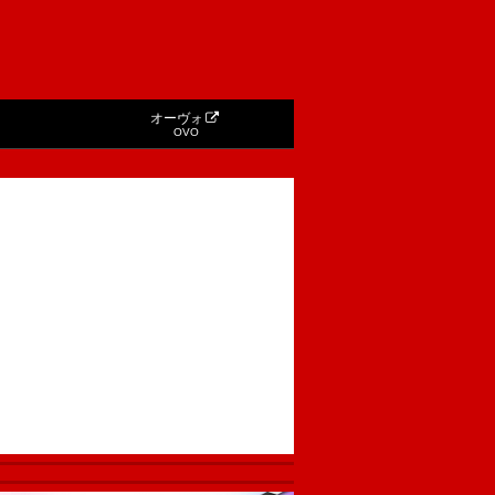
オーヴォ
OVO