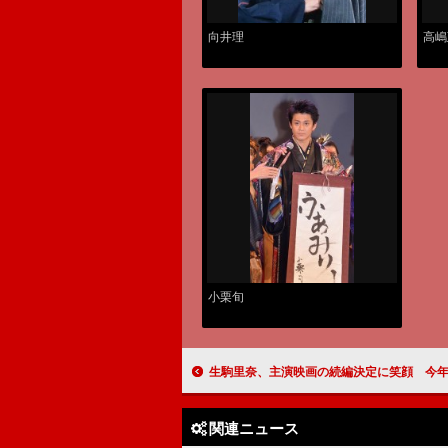
向井理
高嶋
小栗旬
生駒里奈、主演映画の続編決定に笑顔 今年は「いろんなお芝居にチャレ
関連ニュース