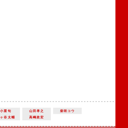
小栗旬
山田孝之
柴咲コウ
藤ヶ谷太輔
高嶋政宏