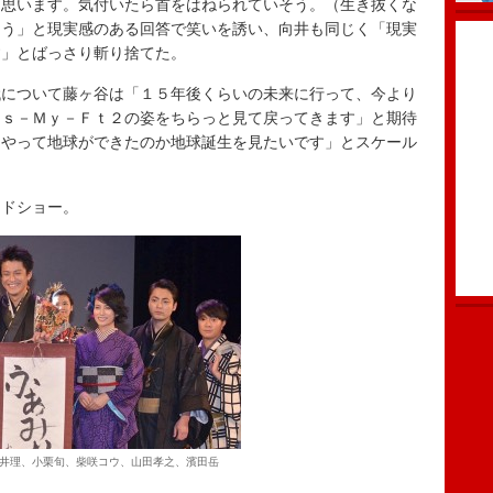
と思います。気付いたら首をはねられていそう。（生き抜くな
ょう」と現実感のある回答で笑いを誘い、向井も同じく「現実
す」とばっさり斬り捨てた。
について藤ヶ谷は「１５年後くらいの未来に行って、今より
ｉｓ－Ｍｙ－Ｆｔ２の姿をちらっと見て戻ってきます」と期待
うやって地球ができたのか地球誕生を見たいです」とスケール
ドショー。
井理、小栗旬、柴咲コウ、山田孝之、濱田岳