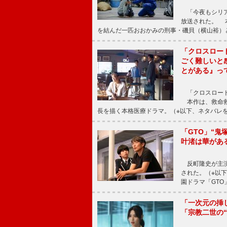
「今夜もシリア
放送された。 
を結んだ一匹おおかみの刑事・磯貝（横山裕）
「クロスロー
ごく難しいと
とがある』っ
「クロスロード
本作は、救命救
長を描く本格医療ドラマ。（※以下、ネタバレ
「GTO」“
叶渚は華があ
反町隆史が主演
された。（※以
園ドラマ「GTO
「一次元の挿
「宗教二世の