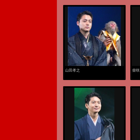
山田孝之
柴咲