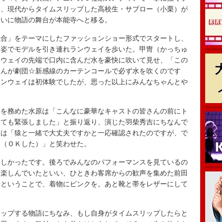
は、現代からタイムスリップした高校生・サブロー（小栗）が
ついに物語の舞台が本能寺へと移る。
合」をテーマにしたファッションショー形式でスタートし、
物姿でモデルを引き連れランウェイを歩いた。甲冑（かっちゅ
ンウェイの先端で口内に含んだ水を豪快に吹いて見せ、「この
さんが劇団☆新感線のカーテンコールで必ず水を吹くのです
ランウェイは初体験でしたが、思った以上にみんなちゃんとや
。
を務めた水原は「こんなに豪華なキャストの皆さんの前にト
とても緊張しました」と振り返り、演じた羽柴秀吉にちなんで
田は「猿と一緒で大丈夫ですかと一応確認されたのですが、で
て（ＯＫした）」と笑わせた。
しかったです。後ろでみんなのパフォーマンスを見ているの
を楽しんでいたといい、ひときわ客席からの歓声を集めた前田
者ということで、着物にピンクを。あと靴と帯をレザーにして
。
ップする物語にちなみ、もし自身がタイムスリップしたらと