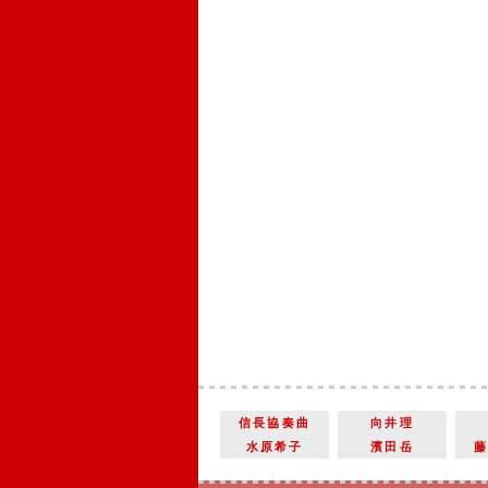
信長協奏曲
向井理
水原希子
濱田岳