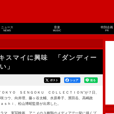
ニュース
音楽
特別企画
NEWS
MUSIC
PR
キスマイに興味 「ダンディー
い」
ポスト
シェア
送る
ＯＫＹＯ ＳＥＮＧＯＫＵ ＣＯＬＬＥＣＴＩＯＮ”が７日、
柴咲コウ、向井理、藤ヶ谷太輔、水原希子、濱田岳、高嶋政
ｈａｓｈｉ、松山博昭監督が出席した。
ラマ、実写映画、アニメの３種類のメディアで一挙に描くプ