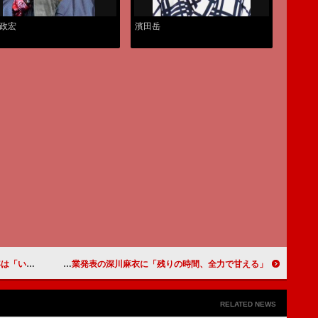
政宏
濱田岳
ンジしたい」
乃木坂４６、生駒里奈らが成人式で乃木神社にお参り 卒業発表の深川麻衣に「残りの時間、全力で甘える」
RELATED NEWS