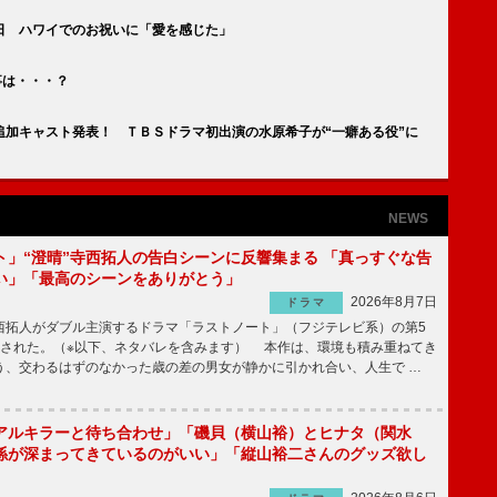
日 ハワイでのお祝いに「愛を感じた」
事は・・・？
追加キャスト発表！ ＴＢＳドラマ初出演の水原希子が“一癖ある役”に
NEWS
ト」“澄晴”寺西拓人の告白シーンに反響集まる 「真っすぐな告
い」「最高のシーンをありがとう」
2026年8月7日
ドラマ
拓人がダブル主演するドラマ「ラストノート」（フジテレビ系）の第5
送された。（※以下、ネタバレを含みます） 本作は、環境も積み重ねてき
う、交わるはずのなかった歳の差の男女が静かに引かれ合い、人生で …
アルキラーと待ち合わせ」「磯貝（横山裕）とヒナタ（関水
係が深まってきているのがいい」「縦山裕二さんのグッズ欲し