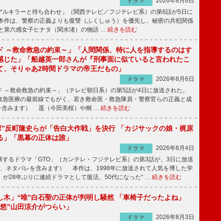
2026年8月6日
ドラマ
ルキラーと待ち合わせ」（関西テレビ／フジテレビ系）の第6話が5日に
本作は、警察の正義よりも復讐（ふくしゅう）を優先し、秘密の共犯関係
と第六感女子ヒナタ（関水渚）の物語 …
続きを読む
ド ～救命救急の約束～」「人間関係、特に人を指導するのはす
感じた」「船越英一郎さんが『刑事面に似ていると言われたこ
て、そりゃあ2時間ドラマの帝王だもの」
2026年8月6日
ドラマ
 ～救命救急の約束～」（テレビ朝日系）の第5話が4日に放送された。
急医療の最前線でもがく、若き救命医・救急隊員・警察官らの正義と成
を含みます） 遥（今田美桜）や桐 …
続きを読む
鬼塚”反町隆史らが「告白大作戦」を決行 「カジサックの娘・梶原
る」「黒幕の正体は誰」
2026年8月4日
ドラマ
するドラマ「GTO」（カンテレ・フジテレビ系）の第3話が、3日に放送
下、ネタバレを含みます） 本作は、1998年に放送されて人気を博した学
」が28年ぶりに連続ドラマとして復活。50代になった“ …
続きを読む
し木」“唯”白石聖の正体が判明し騒然 「車椅子だったよね」
“悠”山田涼介がつらい」
2026年8月3日
ドラマ