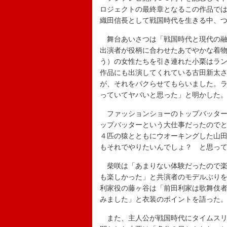
ロジェクトの最終章となるこの作品で
織田信長として戦国時代を生きる中、
舞台あいさつは「戦国時代と現代の融
出演者が役柄に合わせたあでやかな着
う）の女性たちを引き連れた小栗はラ
作品にも出演してくれている古田新太
が、それをパクらせてもらいました。
っていてヤバいと思った」と明かした
ファッションショーのトップバッター
ップバッターという大仕事だったので
４匹の猿とともにウオーキングした山
もそれでやりたいんでしょ？ と思っ
柴咲は「あまりない体験だったので楽
も楽しかった」と共演者のモデルぶり
利家役の藤ヶ谷は「前田利家は歌舞伎
みました」と衣装のポイントを語った
また、主人公が戦国時代にタイムスリ