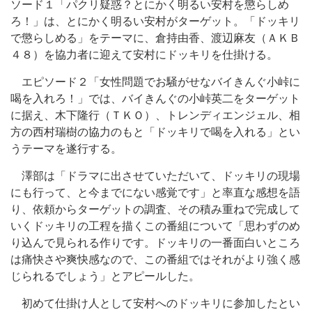
ソード１「パクリ疑惑？とにかく明るい安村を懲らしめ
ろ！」は、とにかく明るい安村がターゲット。「ドッキリ
で懲らしめる」をテーマに、倉持由香、渡辺麻友（ＡＫＢ
４８）を協力者に迎えて安村にドッキリを仕掛ける。
エピソード２「女性問題でお騒がせなバイきんぐ小峠に
喝を入れろ！」では、バイきんぐの小峠英二をターゲット
に据え、木下隆行（ＴＫＯ）、トレンディエンジェル、相
方の西村瑞樹の協力のもと「ドッキリで喝を入れる」とい
うテーマを遂行する。
澤部は「ドラマに出させていただいて、ドッキリの現場
にも行って、と今までにない感覚です」と率直な感想を語
り、依頼からターゲットの調査、その積み重ねで完成して
いくドッキリの工程を描くこの番組について「思わずのめ
り込んで見られる作りです。ドッキリの一番面白いところ
は痛快さや爽快感なので、この番組ではそれがより強く感
じられるでしょう」とアピールした。
初めて仕掛け人として安村へのドッキリに参加したとい