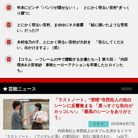
年末にピンチ「パンツが隠せない！」 とにかく明るい安村“ぎっく
り腰”に
とにかく明るい安村、まゆゆにネタ披露 「絵に描いたような苦笑
い」だった!?
木村佳乃の子、とにかく明るい安村が大好き 「安心してくださ
い、出かけますよ」（笑）
【コラム ―フレームの中で躍動する女優たち―】第５回：「内田
理央&小宮有紗 東映ヒーローアクションを卒業したヒロインた
ち」
芸能ニュース
NEWS
「ラストノート」“澄晴”寺西拓人の告白
シーンに反響集まる 「真っすぐな告白が
カッコいい」「最高のシーンをありがと
う」
2026年8月7日
ドラマ
内田有紀と寺西拓人がダブル主演するドラマ
「ラストノート」（フジテレビ系）の第5話が、6日に放送された。（※以下、