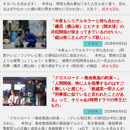
ネタバレを含みます） 本作は、環境も積み重ねてきた人生も全く違う、交わ
るはずのなかった歳の差の男女が静かに引かれ合い、人生で …
続きを読む
「今夜もシリアルキラーと待ち合わせ」
「磯貝（横山裕）とヒナタ（関水渚）の
共犯関係が深まってきているのがいい」
「縦山裕二さんのグッズ欲しい」
2026年8月6日
ドラマ
「今夜もシリアルキラーと待ち合わせ」（関
西テレビ／フジテレビ系）の第6話が5日に放送された。 本作は、警察の正義
よりも復讐（ふくしゅう）を優先し、秘密の共犯関係を結んだ一匹おおかみの
刑事・磯貝（横山裕）と第六感女子ヒナタ（関水渚）の物語 …
続きを読む
「クロスロード ～救命救急の約束～」
「人間関係、特に人を指導するのはすご
く難しいと感じた」「船越英一郎さんが
『刑事面に似ていると言われたことがあ
る』って、そりゃあ2時間ドラマの帝王だ
もの」
2026年8月6日
ドラマ
「クロスロード ～救命救急の約束～」（テレビ朝日系）の第5話が4日に放送
された。 本作は、救命救急医療の最前線でもがく、若き救命医・救急隊員・
警察官らの正義と成長を描く本格医療ドラマ。（※以下、ネタバレを含みます）