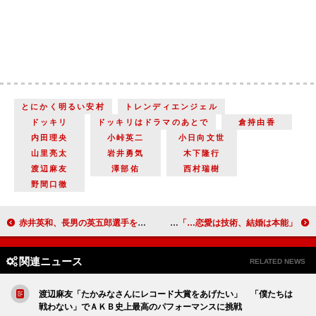
とにかく明るい安村
トレンディエンジェル
ドッキリ
ドッキリはドラマのあとで
倉持由香
内田理央
小峠英二
小日向文世
山里亮太
岩井勇気
木下隆行
渡辺麻友
澤部佑
西村瑞樹
野間口徹
赤井英和、長男の英五郎選手を紹介 関根勤、孫を抱き、あらためて妻に感謝
「恋愛は技術、結婚は本能…」 ノンスタ井上、“非モテ”男女に恋愛指南
関連ニュース
RELATED NEWS
渡辺麻友「たかみなさんにレコード大賞をあげたい」 「僕たちは
戦わない」でＡＫＢ史上最高のパフォーマンスに挑戦