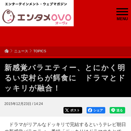
MENU
ニュース
TOPICS
新感覚バラエティー、とにかく明
るい安村らが餌食に ドラマとド
ッキリが融合！
2015年12月23日 / 14:24
ポスト
シェア
送る
ドラマがリアルなドッキリで完結するというテレビ朝日