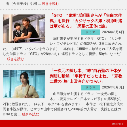
遥（今田美桜）や桐 …
続きを読む
「GTO」“鬼塚”反町隆史らが「告白大作
戦」を決行 「カジサックの娘・梶原叶渚
は華がある」「黒幕の正体は誰」
2026年8月4日
ドラマ
反町隆史が主演するドラマ「GTO」（カンテ
レ・フジテレビ系）の第3話が、3日に放送され
た。（※以下、ネタバレを含みます） 本作は、1998年に放送されて人気を博
した学園ドラマ「GTO」が28年ぶりに連続ドラマとして復活。50代になった“
…
続きを読む
「一次元の挿し木」“唯”白石聖の正体が
判明し騒然 「車椅子だったよね」「宗教
二世の“悠”山田涼介がつらい」
2026年8月3日
ドラマ
山田涼介が主演するドラマ「一次元の挿し
木」（読売テレビ・日本テレビ系）の第5話が、
2日に放送された。（※以下、ネタバレを含みます） 本作は、松下龍之介氏の
同名小説が原作。ヒマラヤ山中で発掘された200年前の人骨が、失踪した妹の
DNAと完 …
続きを読む
more »