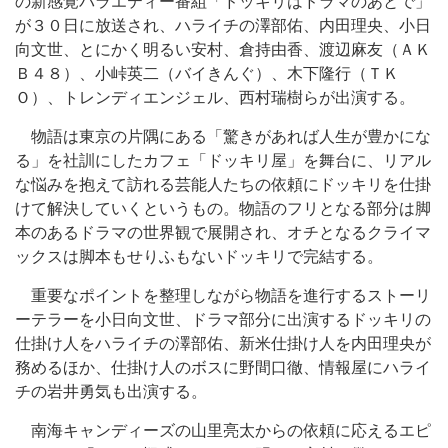
の新感覚バラエティー番組「ドッキリはドラマのあとで」
が３０日に放送され、ハライチの澤部佑、内田理央、小日
向文世、とにかく明るい安村、倉持由香、渡辺麻友（ＡＫ
Ｂ４８）、小峠英二（バイきんぐ）、木下隆行（ＴＫ
Ｏ）、トレンディエンジェル、西村瑞樹らが出演する。
物語は東京の片隅にある「驚きがあれば人生が豊かにな
る」を社訓にしたカフェ「ドッキリ屋」を舞台に、リアル
な悩みを抱えて訪れる芸能人たちの依頼にドッキリを仕掛
けて解決していくというもの。物語のフリとなる部分は脚
本のあるドラマの世界観で展開され、オチとなるクライマ
ックスは脚本もせりふもないドッキリで完結する。
重要なポイントを整理しながら物語を進行するストーリ
ーテラーを小日向文世、ドラマ部分に出演するドッキリの
仕掛け人をハライチの澤部佑、新米仕掛け人を内田理央が
務めるほか、仕掛け人のボスに野間口徹、情報屋にハライ
チの岩井勇気も出演する。
南海キャンディーズの山里亮太からの依頼に応えるエピ