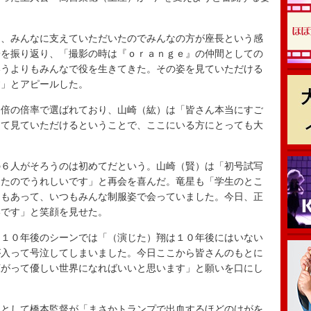
、みんなに支えていただいたのでみんなの方が座長という感
子を振り返り、「撮影の時は『ｏｒａｎｇｅ』の仲間としての
いうよりもみんなで役を生きてきた。その姿を見ていただける
す」とアピールした。
倍の倍率で選ばれており、山崎（紘）は「皆さん本当にすご
めて見ていただけるということで、ここにいる方にとっても大
６人がそろうのは初めてだという。山崎（賢）は「初号試写
ったのでうれしいです」と再会を喜んだ。竜星も「学生のとこ
ーもあって、いつもみんな制服姿で会っていました。今日、正
いです」と笑顔を見せた。
１０年後のシーンでは「（演じた）翔は１０年後にはいない
が入って号泣してしまいました。今日ここから皆さんのもとに
広がって優しい世界になればいいと思います」と願いを口にし
として橋本監督が「まさかトランプで出血するほどのけがを