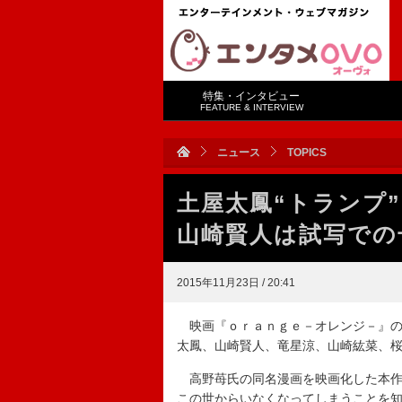
特集・インタビュー
FEATURE & INTERVIEW
ニュース
TOPICS
土屋太鳳“トランプ
山崎賢人は試写での
2015年11月23日 / 20:41
映画『ｏｒａｎｇｅ－オレンジ－』の
太鳳、山崎賢人、竜星涼、山崎紘菜、
高野苺氏の同名漫画を映画化した本作
この世からいなくなってしまうことを知