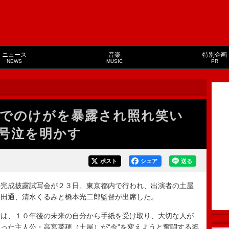
ニュース
音楽
特別企画
NEWS
MUSIC
PR
”でのけがを暴露され照れ笑い
号泣を明かす
ポスト
シェア
送る
完成披露試写会が２３日、東京都内で行われ、出演者の土屋
桜田通、清水くるみと橋本光二郎監督が出席した。
は、１０年後の未来の自分から手紙を受け取り、大切な人が
った主人公・高宮菜穂（土屋）が“今”を変えようと奮闘する姿