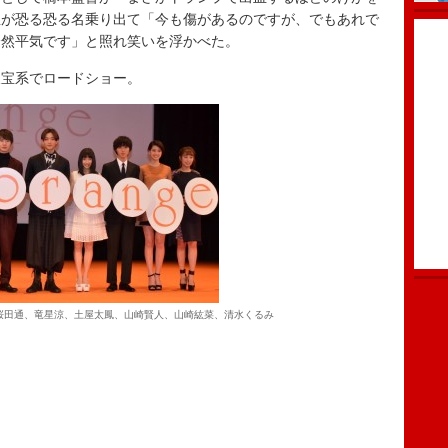
屋が恐る恐る名乗り出て「今も傷があるのですが、でもあれで
全然平気です」と照れ笑いを浮かべた。
宝系でロードショー。
桜田通、竜星涼、土屋太鳳、山崎賢人、山崎紘菜、清水くるみ