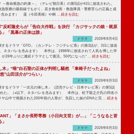
 ～救命救急の約束～」（テレビ朝日系）の第5話が4日に放送された。
急医療の最前線でもがく、若き救命医・救急隊員・警察官らの正義と成
を含みます） 遥（今田美桜）や桐 …
続きを読む
鬼塚”反町隆史らが「告白大作戦」を決行 「カジサックの娘・梶原
る」「黒幕の正体は誰」
2026年8月4日
ドラマ
するドラマ「GTO」（カンテレ・フジテレビ系）の第3話が、3日に放送
下、ネタバレを含みます） 本作は、1998年に放送されて人気を博した学
」が28年ぶりに連続ドラマとして復活。50代になった“ …
続きを読む
し木」“唯”白石聖の正体が判明し騒然 「車椅子だったよね」
“悠”山田涼介がつらい」
2026年8月3日
ドラマ
するドラマ「一次元の挿し木」（読売テレビ・日本テレビ系）の第5話
された。（※以下、ネタバレを含みます） 本作は、松下龍之介氏の同名小
ヤ山中で発掘された200年前の人骨が、失踪した妹のDNAと完 …
続きを
IVANT」「まさか長野専務（小日向文世）が…」「こうなると皆
る」
2026年8月3日
ドラマ