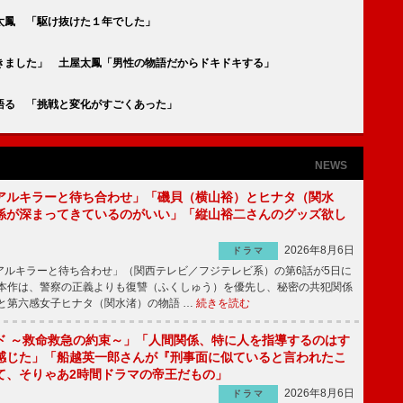
太鳳 「駆け抜けた１年でした」
きました」 土屋太鳳「男性の物語だからドキドキする」
語る 「挑戦と変化がすごくあった」
NEWS
アルキラーと待ち合わせ」「磯貝（横山裕）とヒナタ（関水
係が深まってきているのがいい」「縦山裕二さんのグッズ欲し
2026年8月6日
ドラマ
ルキラーと待ち合わせ」（関西テレビ／フジテレビ系）の第6話が5日に
本作は、警察の正義よりも復讐（ふくしゅう）を優先し、秘密の共犯関係
と第六感女子ヒナタ（関水渚）の物語 …
続きを読む
ド ～救命救急の約束～」「人間関係、特に人を指導するのはす
感じた」「船越英一郎さんが『刑事面に似ていると言われたこ
て、そりゃあ2時間ドラマの帝王だもの」
2026年8月6日
ドラマ