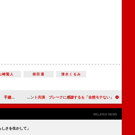
山崎賢人
桜田通
清水くるみ
曲をアピール
篠原信一“ビッグダディ”とイベント共演 ブレークに感謝するも「全然モテない」
RELATED NEWS
らしさを生かして」