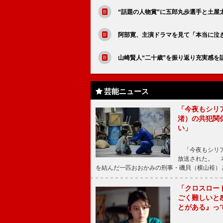
“話題の人物賞”に五郎丸歩選手と土屋
阿部寛、主演ドラマを見て「本当に泣
山崎賢人“二十歳”を振り返り充実感を
芸能ニュース
「今夜もシリ
渚）の共犯関
い」
「今夜もシリア
放送された。 
を結んだ一匹おおかみの刑事・磯貝（横山裕）
「クロスロー
ごく難しいと
とがある』っ