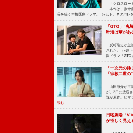
「クロスロード
本作は、救命救
長を描く本格医療ドラマ。（※以下、ネタバレ
「GTO」“
叶渚は華があ
反町隆史が主演
された。（※以
園ドラマ「GTO
「一次元の挿
「宗教二世の
山田涼介が主演
が、2日に放送
説が原作。ヒマラ
読む
日曜劇場「V
が怪しく見え