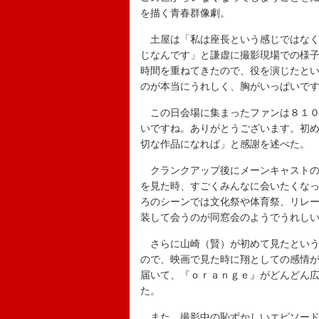
を描く青春群像劇。
土屋は「私は座長という感じではなく
じなんです」と謙虚に撮影現場での様
時間を重ねてきたので、役を演じたと
のが本当にうれしく、胸がいっぱいで
この日会場に集まったファンは８１０
いですね。ありがとうございます。初
切な作品になれば」と感謝を述べた。
クランクアップ後にメーンキャストの
を見た時、すごくみんなに会いたくな
ろのシーンでは文化祭や体育祭、リレ
装して会うのが同窓会のようでうれし
さらに山崎（賢）が初めて見たという
ので、映画で見た時に翔としての感情
届いて、『ｏｒａｎｇｅ』がどんどん
た。
また、撮影中の恥ずかしいエピソード