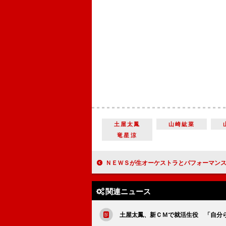
土屋太鳳
山崎紘菜
竜星涼
ＮＥＷＳが生オーケストラとパフォーマンス 手越裕也はウインク連発で新
関連ニュース
土屋太鳳、新ＣＭで就活生役 「自分