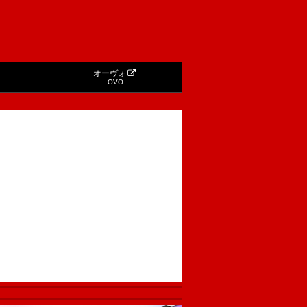
オーヴォ
OVO