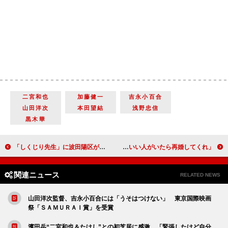
二宮和也
加藤健一
吉永小百合
山田洋次
本田望結
浅野忠信
黒木華
「しくじり先生」に波田陽区が登場 「拙者、超イタイ奴でしたから～！！」
加藤茶が“理想の最期”を語る 妻に「いい人がいたら再婚してくれ」
関連ニュース
RELATED NEWS
山田洋次監督、吉永小百合には「うそはつけない」 東京国際映画
祭「ＳＡＭＵＲＡＩ賞」を受賞
濱田岳“二宮和也＆たけし”との初芝居に感激 「緊張したけど自分