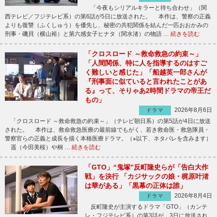
「今夜もシリアルキラーと待ち合わせ」（関
西テレビ／フジテレビ系）の第6話が5日に放送された。 本作は、警察の正義
よりも復讐（ふくしゅう）を優先し、秘密の共犯関係を結んだ一匹おおかみの
刑事・磯貝（横山裕）と第六感女子ヒナタ（関水渚）の物語 …
続きを読む
「クロスロード ～救命救急の約束～」
「人間関係、特に人を指導するのはすご
く難しいと感じた」「船越英一郎さんが
『刑事面に似ていると言われたことがあ
る』って、そりゃあ2時間ドラマの帝王だ
もの」
2026年8月6日
ドラマ
「クロスロード ～救命救急の約束～」（テレビ朝日系）の第5話が4日に放送
された。 本作は、救命救急医療の最前線でもがく、若き救命医・救急隊員・
警察官らの正義と成長を描く本格医療ドラマ。（※以下、ネタバレを含みます）
遥（今田美桜）や桐 …
続きを読む
「GTO」“鬼塚”反町隆史らが「告白大作
戦」を決行 「カジサックの娘・梶原叶渚
は華がある」「黒幕の正体は誰」
2026年8月4日
ドラマ
反町隆史が主演するドラマ「GTO」（カンテ
レ・フジテレビ系）の第3話が、3日に放送され