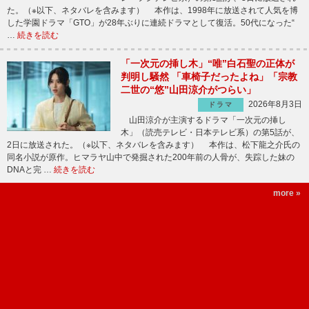
た。（※以下、ネタバレを含みます） 本作は、1998年に放送されて人気を博
した学園ドラマ「GTO」が28年ぶりに連続ドラマとして復活。50代になった“
…
続きを読む
「一次元の挿し木」“唯”白石聖の正体が
判明し騒然 「車椅子だったよね」「宗教
二世の“悠”山田涼介がつらい」
2026年8月3日
ドラマ
山田涼介が主演するドラマ「一次元の挿し
木」（読売テレビ・日本テレビ系）の第5話が、
2日に放送された。（※以下、ネタバレを含みます） 本作は、松下龍之介氏の
同名小説が原作。ヒマラヤ山中で発掘された200年前の人骨が、失踪した妹の
DNAと完 …
続きを読む
more »