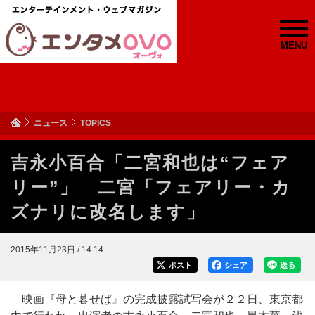
MENU
ニュース
TOPICS
吉永小百合「二宮和也は“フェア
リー”」 二宮「フェアリー・カ
ズナリに改名します」
2015年11月23日 / 14:14
ポスト
シェア
送る
映画『母と暮せば』の完成披露試写会が２２日、東京都