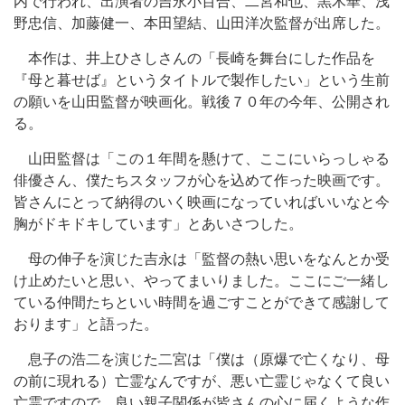
内で行われ、出演者の吉永小百合、二宮和也、黒木華、浅
野忠信、加藤健一、本田望結、山田洋次監督が出席した。
本作は、井上ひさしさんの「長崎を舞台にした作品を
『母と暮せば』というタイトルで製作したい」という生前
の願いを山田監督が映画化。戦後７０年の今年、公開され
る。
山田監督は「この１年間を懸けて、ここにいらっしゃる
俳優さん、僕たちスタッフが心を込めて作った映画です。
皆さんにとって納得のいく映画になっていればいいなと今
胸がドキドキしています」とあいさつした。
母の伸子を演じた吉永は「監督の熱い思いをなんとか受
け止めたいと思い、やってまいりました。ここにご一緒し
ている仲間たちといい時間を過ごすことができて感謝して
おります」と語った。
息子の浩二を演じた二宮は「僕は（原爆で亡くなり、母
の前に現れる）亡霊なんですが、悪い亡霊じゃなくて良い
亡霊ですので。良い親子関係が皆さんの心に届くような作