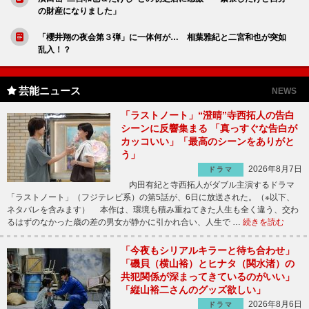
の財産になりました」
「櫻井翔の夜会第３弾」に一体何が… 相葉雅紀と二宮和也が突如
乱入！？
芸能ニュース
NEWS
「ラストノート」“澄晴”寺西拓人の告白
シーンに反響集まる 「真っすぐな告白が
カッコいい」「最高のシーンをありがと
う」
2026年8月7日
ドラマ
内田有紀と寺西拓人がダブル主演するドラマ
「ラストノート」（フジテレビ系）の第5話が、6日に放送された。（※以下、
ネタバレを含みます） 本作は、環境も積み重ねてきた人生も全く違う、交わ
るはずのなかった歳の差の男女が静かに引かれ合い、人生で …
続きを読む
「今夜もシリアルキラーと待ち合わせ」
「磯貝（横山裕）とヒナタ（関水渚）の
共犯関係が深まってきているのがいい」
「縦山裕二さんのグッズ欲しい」
2026年8月6日
ドラマ