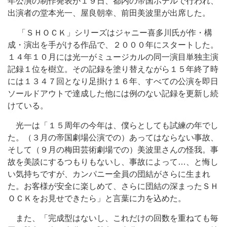
年公演の制作発表が１９日、都内の帝国ホテルで行われ、
出演者の堂本光一、屋良朝幸、前田美波里が出席した。
「ＳＨＯＣＫ」シリーズはジャニー喜多川氏が作・構
成・演出を手がける作品で、２０００年にスタートした。
１４年１０月には光一がミュージカルの同一演目単独主演
記録１位を樹立。その記録を塗り替えながら１５年終了時
には１３４７回となり足掛け１６年、すべての公演を即日
ソールドアウトで達成した他には例のない記録を更新し続
けている。
光一は「１５周年の今年は、僕らとしても試練の年でし
た。（３月の帝国劇場公演での）あってはならない事故、
そして（９月の梅田芸術劇場での）美波里さんの怪我。事
故を美談にするつもりもないし、事故によって…、と悔し
い気持ちですが、カンパニー全員の団結がさらに生まれ
た。お客様が安全に楽しめて、さらに団結の深まったＳＨ
ＯＣＫをお見せできたら」と言葉に力を込めた。
また、「完成型はないし、これだけの回数を重ねても毎