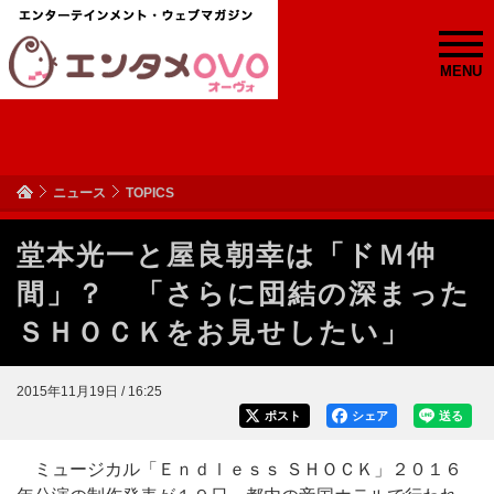
MENU
ニュース
TOPICS
堂本光一と屋良朝幸は「ドＭ仲
間」？ 「さらに団結の深まった
ＳＨＯＣＫをお見せしたい」
2015年11月19日 / 16:25
ポスト
シェア
送る
ミュージカル「Ｅｎｄｌｅｓｓ ＳＨＯＣＫ」２０１６