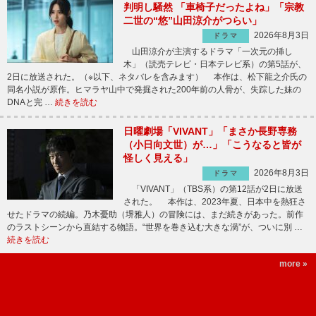
判明し騒然 「車椅子だったよね」「宗教
二世の“悠”山田涼介がつらい」
2026年8月3日
ドラマ
山田涼介が主演するドラマ「一次元の挿し
木」（読売テレビ・日本テレビ系）の第5話が、
2日に放送された。（※以下、ネタバレを含みます） 本作は、松下龍之介氏の
同名小説が原作。ヒマラヤ山中で発掘された200年前の人骨が、失踪した妹の
DNAと完 …
続きを読む
日曜劇場「VIVANT」「まさか長野専務
（小日向文世）が…」「こうなると皆が
怪しく見える」
2026年8月3日
ドラマ
「VIVANT」（TBS系）の第12話が2日に放送
された。 本作は、2023年夏、日本中を熱狂さ
せたドラマの続編。乃木憂助（堺雅人）の冒険には、まだ続きがあった。前作
のラストシーンから直結する物語。“世界を巻き込む大きな渦”が、ついに別 …
続きを読む
more »