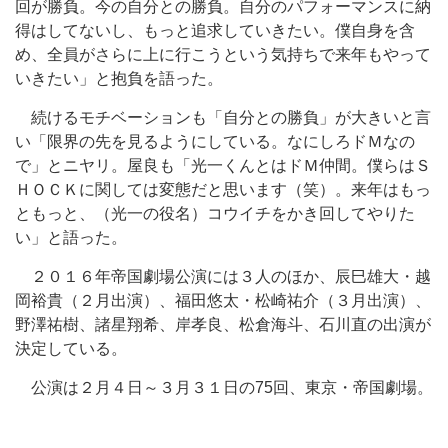
回が勝負。今の自分との勝負。自分のパフォーマンスに納
得はしてないし、もっと追求していきたい。僕自身を含
め、全員がさらに上に行こうという気持ちで来年もやって
いきたい」と抱負を語った。
続けるモチベーションも「自分との勝負」が大きいと言
い「限界の先を見るようにしている。なにしろドＭなの
で」とニヤリ。屋良も「光一くんとはドＭ仲間。僕らはＳ
ＨＯＣＫに関しては変態だと思います（笑）。来年はもっ
ともっと、（光一の役名）コウイチをかき回してやりた
い」と語った。
２０１６年帝国劇場公演には３人のほか、辰巳雄大・越
岡裕貴（２月出演）、福田悠太・松崎祐介（３月出演）、
野澤祐樹、諸星翔希、岸孝良、松倉海斗、石川直の出演が
決定している。
公演は２月４日～３月３１日の75回、東京・帝国劇場。