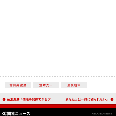
前田美波里
堂本光一
屋良朝幸
菊池風磨「個性を発揮できるグループに」 Ｓｅｘｙ Ｚｏｎｅ、リリース記念イベント
「あなたとは一緒に寝られない！」 松岡修造、現役時代の苦い思い出告白
関連ニュース
RELATED NEWS