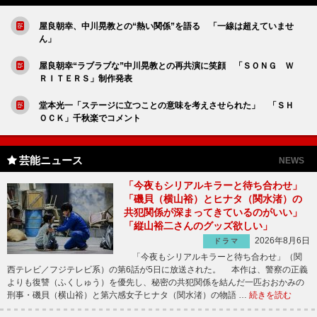
屋良朝幸、中川晃教との“熱い関係”を語る 「一線は超えていませ
ん」
屋良朝幸“ラブラブな”中川晃教との再共演に笑顔 「ＳＯＮＧ Ｗ
ＲＩＴＥＲＳ」制作発表
堂本光一「ステージに立つことの意味を考えさせられた」 「ＳＨ
ＯＣＫ」千秋楽でコメント
芸能ニュース
NEWS
「今夜もシリアルキラーと待ち合わせ」
「磯貝（横山裕）とヒナタ（関水渚）の
共犯関係が深まってきているのがいい」
「縦山裕二さんのグッズ欲しい」
2026年8月6日
ドラマ
「今夜もシリアルキラーと待ち合わせ」（関
西テレビ／フジテレビ系）の第6話が5日に放送された。 本作は、警察の正義
よりも復讐（ふくしゅう）を優先し、秘密の共犯関係を結んだ一匹おおかみの
刑事・磯貝（横山裕）と第六感女子ヒナタ（関水渚）の物語 …
続きを読む