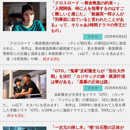
「クロスロード ～救命救急の約束～」
「人間関係、特に人を指導するのはすご
く難しいと感じた」「船越英一郎さんが
『刑事面に似ていると言われたことがあ
る』って、そりゃあ2時間ドラマの帝王だ
もの」
2026年8月6日
ドラマ
「クロスロード ～救命救急の約束～」（テレビ朝日系）の第5話が4日に放送
された。 本作は、救命救急医療の最前線でもがく、若き救命医・救急隊員・
警察官らの正義と成長を描く本格医療ドラマ。（※以下、ネタバレを含みます）
遥（今田美桜）や桐 …
続きを読む
「GTO」“鬼塚”反町隆史らが「告白大作
戦」を決行 「カジサックの娘・梶原叶渚
は華がある」「黒幕の正体は誰」
2026年8月4日
ドラマ
反町隆史が主演するドラマ「GTO」（カンテ
レ・フジテレビ系）の第3話が、3日に放送され
た。（※以下、ネタバレを含みます） 本作は、1998年に放送されて人気を博
した学園ドラマ「GTO」が28年ぶりに連続ドラマとして復活。50代になった“
…
続きを読む
「一次元の挿し木」“唯”白石聖の正体が